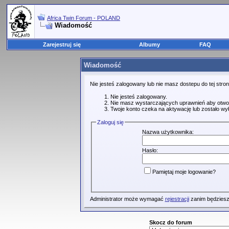
Africa Twin Forum - POLAND
Wiadomość
Zarejestruj się
Albumy
FAQ
Wiadomość
Nie jesteś zalogowany lub nie masz dostepu do tej str
Nie jesteś zalogowany.
Nie masz wystarczających uprawnień aby otwo
Twoje konto czeka na aktywację lub zostało wy
Zaloguj się
Nazwa użytkownika:
Hasło:
Pamiętaj moje logowanie?
Administrator może wymagać
rejestracji
zanim będziesz
Skocz do forum