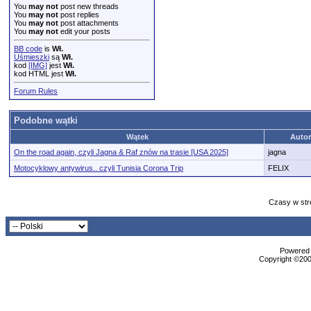
You
may not
post new threads
You
may not
post replies
You
may not
post attachments
You
may not
edit your posts
BB code
is
Wł.
Uśmieszki
są
Wł.
kod
[IMG]
jest
Wł.
kod HTML jest
Wł.
Forum Rules
Podobne wątki
Wątek
Autor
On the road again, czyli Jagna & Raf znów na trasie [USA 2025]
jagna
Motocyklowy antywirus.. czyli Tunisia Corona Trip
FELIX
Czasy w str
Powered b
Copyright ©2000