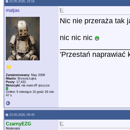
22.05.2026, 23:16
matjas
Nic nie przeraża tak
nic nic nic
_________________
'Przestań naprawiać 
Zarejestrowany
: May 2008
Miasto
: Brzezia Łąka
Posty
: 17,432
Motocykl
: nie mam AT jeszcze
Online: 5 miesiące 15 godz 26 min
47 s
23.05.2026, 09:45
CzarnyEZG
Moderator