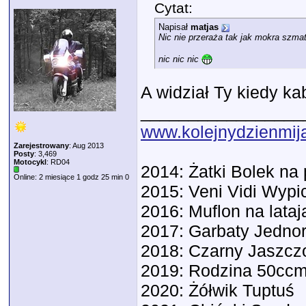
Cytat:
Napisał
matjas
Nic nie przeraża tak jak mokra szma
nic nic nic
A widział Ty kiedy ka
_________________
www.kolejnydzienmija
Zarejestrowany
: Aug 2013
Posty
: 3,469
Motocykl
: RD04
2014: Żatki Bolek n
Online: 2 miesiące 1 godz 25 min 0
2015: Veni Vidi Wypic
2016: Muflon na lata
2017: Garbaty Jedno
2018: Czarny Jaszc
2019: Rodzina 50ccm
2020: Żółwik Tuptuś