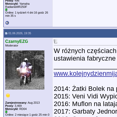
Posty
: 496
Motocykl
: Yamaha
Radian&WR250F
Online: 1 tydzień 4 dni 16 godz 26
min 35 s
01.06.2026, 19:35
CzarnyEZG
Moderator
W różnych częściach 
ustawienia fabryczn
_________________
www.kolejnydzienmija
2014: Żatki Bolek n
2015: Veni Vidi Wypic
2016: Muflon na lata
Zarejestrowany
: Aug 2013
Posty
: 3,469
Motocykl
: RD04
2017: Garbaty Jedno
Online: 2 miesiące 1 godz 25 min 0