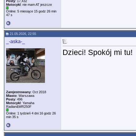
Posty
: 17,432
Motocykl
: nie mam AT jeszcze
Online: 5 miesiące 15 godz 26 min
47 s
21.05.2026, 22:55
_-aska-_
Dzieci! Spokój mi tu!
Zarejestrowany
: Oct 2018
Miasto
: Warszawa
Posty
: 496
Motocykl
: Yamaha
Radian&WR250F
Online: 1 tydzień 4 dni 16 godz 26
min 35 s