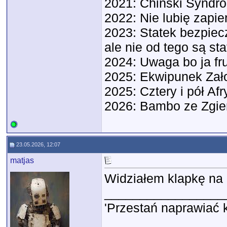
2021: Chiński Syndr
2022: Nie lubię zapie
2023: Statek bezpiecz
ale nie od tego są sta
2024: Uwaga bo ja f
2025: Ekwipunek Zał
2025: Cztery i pół Afr
2026: Bambo ze Zgie
23.05.2026, 12:07
matjas
Widziałem klapkę na 
_________________
'Przestań naprawiać 