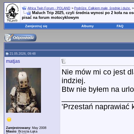
Africa Twin Forum - POLAND
>
Podróże. Całkiem małe, średnie i duże.
Maluch Trip 2025, czyli średnia wynosi po 2 koła na 
pisać na forum motocyklowym
Zarejestruj się
Albumy
FAQ
21.05.2026, 09:48
matjas
Nie mów mi co jest dl
indziej.
Btw nie byłem na urlo
_________________
'Przestań naprawiać 
Zarejestrowany
: May 2008
Miasto
: Brzezia Łąka