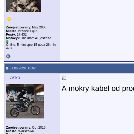
Zarejestrowany
: May 2008
Miasto
: Brzezia Łąka
Posty
: 17,432
Motocykl
: nie mam AT jeszcze
Online: 5 miesiące 15 godz 26 min
47 s
01.06.2026, 15:02
_-aska-_
A mokry kabel od pro
Zarejestrowany
: Oct 2018
Miasto
: Warszawa