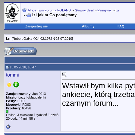
Africa Twin Forum - POLAND
>
Główny dział
>
Pamiętnik
>
Izi
Izi jakim Go pamiętamy
Zarejestruj się
Albumy
FAQ
Izi
[Robert Gałka ✰24.02.1972 ✞26.07.2010]
15.05.2026, 10:47
tommi
Wstawił bym kilka p
ankiecie, którą trze
Zarejestrowany
: Jun 2013
Miasto
: Łazy k/Magdalenki
czarnym forum...
Posty
: 1,501
Motocykl
: RD03
Przebieg:
65496
Online: 3 miesiące 1 tydzień 1 dzień
20 godz 44 min 58 s