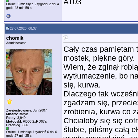
AT03
Online: 5 miesiące 2 tygodni 2 dni 4
godz 48 min 59 s
27.07.2026, 08:37
chomik
Administrator
Cały czas pamiętam t
mostek, piękne góry.
Wiem, że zginął robią
wytłumaczenie, bo na 
się, kurwa.
Dlaczego tak wcześni
zgadzam się, przecież
zrobienia, kurwa co z
Zarejestrowany
: Jun 2007
Miasto
: Bałtyk
Posty
: 3,949
Chciałoby się się cof
Motocykl
: RD03 2xRD07a
Przebieg:
666
ślubie, piliśmy całą
Online: 1 miesiąc 1 tydzień 6 dni 6
godz 27 min 25 s