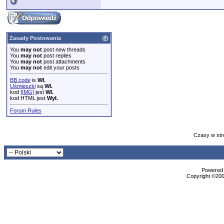
Zasady Postowania
You
may not
post new threads
You
may not
post replies
You
may not
post attachments
You
may not
edit your posts
BB code
is
Wł.
Uśmieszki
są
Wł.
kod
[IMG]
jest
Wł.
kod HTML jest
Wył.
Forum Rules
Czasy w str
Powered b
Copyright ©2000