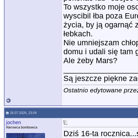
To wszystko moje oso
wyscibil łba poza Eu
życia, by ją ogarnąć 
łebkach.
Nie umniejszam chłopa
domu i udali się tam 
Ale żeby Mars?
_________________
Są jeszcze piękne za
Ostatnio edytowane przez
26.07.2026, 23:04
jochen
Kierowca bombowca
Dziś 16-ta rocznica...