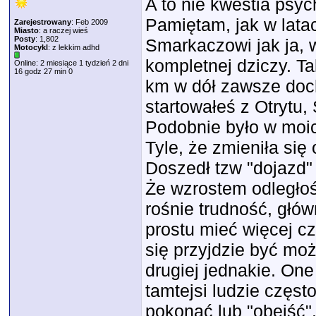
A to nie kwestia psyc
Pamiętam, jak w latac
Zarejestrowany
: Feb 2009
Miasto
: a raczej wieś
Posty
: 1,802
Smarkaczowi jak ja, w
Motocykl
: z lekkim adhd
kompletnej dziczy. T
Online: 2 miesiące 1 tydzień 2 dni
16 godz 27 min 0
km w dół zawsze doch
startowałeś z Otrytu,
Podobnie było w moic
Tyle, że zmieniła się 
Doszedł tzw "dojazd" 
Że wzrostem odległośc
rośnie trudność, głów
prostu mieć więcej cz
się przyjdzie być moż
drugiej jednakie. On
tamtejsi ludzie częst
pokonać lub "obejść"