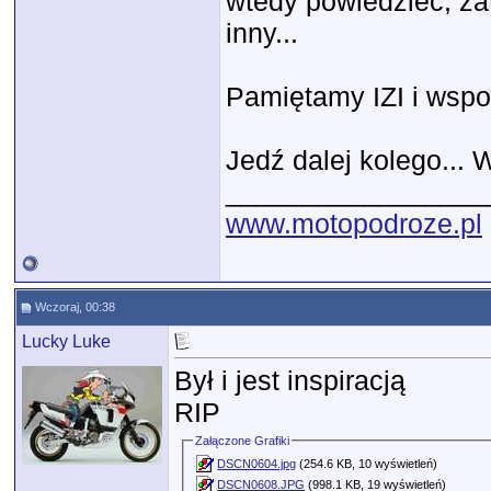
wtedy powiedzieć, zat
inny...
Pamiętamy IZI i wsp
Jedź dalej kolego..
_________________
www.motopodroze.pl
Wczoraj, 00:38
Lucky Luke
Był i jest inspiracją
RIP
Załączone Grafiki
DSCN0604.jpg
(254.6 KB, 10 wyświetleń)
DSCN0608.JPG
(998.1 KB, 19 wyświetleń)