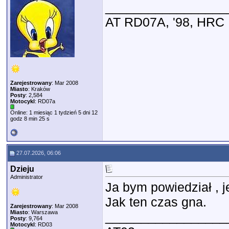
_________________
AT RD07A, '98, HRC
Zarejestrowany
: Mar 2008
Miasto
: Kraków
Posty
: 2,584
Motocykl
: RD07a
Online: 1 miesiąc 1 tydzień 5 dni 12
godz 8 min 25 s
27.07.2026, 06:06
Dzieju
Administrator
Ja bym powiedział , je
Jak ten czas gna.
Zarejestrowany
: Mar 2008
Miasto
: Warszawa
_________________
Posty
: 9,764
Motocykl
: RD03