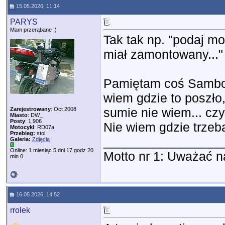
15.05.2026, 11:14
PARYS
Mam przerąbane :)
Tak tak np. "podaj mod
miał zamontowany..."
Pamiętam coś Sambor
wiem gdzie to poszło,
sumie nie wiem... cz
Zarejestrowany
: Oct 2008
Miasto
: DW_
Posty
: 1,906
Nie wiem gdzie trzeb
Motocykl
: RD07a
Przebieg:
stoi
_________________
Galeria:
Zdjęcia
Online: 1 miesiąc 5 dni 17 godz 20
Motto nr 1: Uważać na
min 0
16.05.2026, 14:52
rrolek