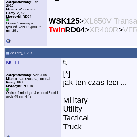
Zarejestrowany
: Jan
2010
Miasto
: Warszawa
__________________
Posty
: 2,968
Motocykl
: RD04
WSK125
>
XL650V Transa
Online: 3 miesiące 1
tydzień 5 dni 18 godz 39
Twin
RD04
>
XR400R
>
VFR
min 26 s
Wczoraj, 15:53
MUTT
[*]
Zarejestrowany
: Mar 2008
Miasto
: nad rzeczką , opodal ...
jak ten czas leci ...
Posty
: 668
Motocykl
: RD07a
_________________
Online: 4 miesiące 3 tygodni 5 dni 1
godz 48 min 47 s
Military
Utility
Tactical
Truck