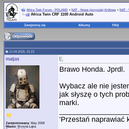
Africa Twin Forum - POLAND
>
NAT - Nowa (przyszła) Królowa
>
NAT - 
Africa Twin CRF 1100 Android Auto
Zarejestruj się
Albumy
FAQ
11.04.2026, 15:23
matjas
Brawo Honda. Jprdl.
Wybacz ale nie jeste
jak słyszę o tych pr
marki.
_________________
'Przestań naprawiać 
Zarejestrowany
: May 2008
Miasto
: Brzezia Łąka