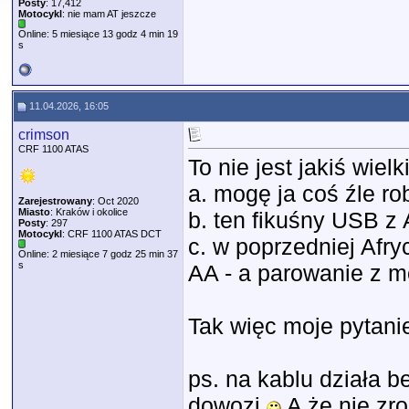
Posty
: 17,412
Motocykl
: nie mam AT jeszcze
Online: 5 miesiące 13 godz 4 min 19
s
11.04.2026, 16:05
crimson
CRF 1100 ATAS
To nie jest jakiś wie
a. mogę ja coś źle ro
Zarejestrowany
: Oct 2020
Miasto
: Kraków i okolice
b. ten fikuśny USB z 
Posty
: 297
Motocykl
: CRF 1100 ATAS DCT
c. w poprzedniej Afr
Online: 2 miesiące 7 godz 25 min 37
s
AA - a parowanie z m
Tak więc moje pytani
ps. na kablu działa b
dowozi
A że nie zro