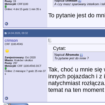
Napisał
crimson
Posty
: 19
A czy masz sparowany interkom i te
Motocykl
: CRF1100
Online: 4 dni 15 godz 1 min 35 s
To pytanie jest do mn
14.04.2026, 09:32
crimson
CRF 1100 ATAS
Cytat:
Napisał
Afromoto
Zarejestrowany
: Oct 2020
To pytanie jest do mnie ?
Miasto
: Kraków i okolice
Posty
: 297
Motocykl
: CRF 1100 ATAS DCT
Tak, choć u mnie się 
Online: 2 miesiące 7 godz 25 min 37
s
innych pojazdach i z 
natychmiast rozłącza
temat na ten moment 