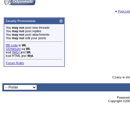
«
Poprzed
Zasady Postowania
You
may not
post new threads
You
may not
post replies
You
may not
post attachments
You
may not
edit your posts
BB code
is
Wł.
Uśmieszki
są
Wł.
kod
[IMG]
jest
Wł.
kod HTML jest
Wył.
Forum Rules
Czasy w str
Powered b
Copyright ©2000