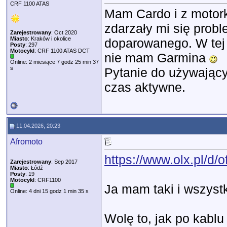
CRF 1100 ATAS
Mam Cardo i z motork
zdarzały mi się probl
Zarejestrowany
: Oct 2020
Miasto
: Kraków i okolice
doparowanego. W tej 
Posty
: 297
Motocykl
: CRF 1100 ATAS DCT
nie mam Garmina
Online: 2 miesiące 7 godz 25 min 37
s
Pytanie do używający
czas aktywne.
11.04.2026, 20:23
Afromoto
https://www.olx.pl/d/o
Zarejestrowany
: Sep 2017
Miasto
: Łódź
Posty
: 19
Motocykl
: CRF1100
Ja mam taki i wszyst
Online: 4 dni 15 godz 1 min 35 s
Wolę to, jak po kablu 