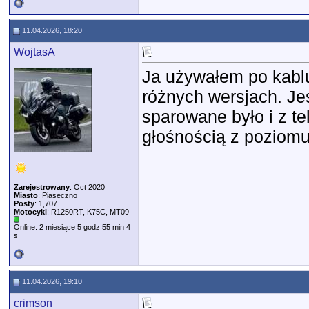
11.04.2026, 18:20
WojtasA
Ja używałem po kabl
różnych wersjach. Je
sparowane było i z te
głośnością z poziomu
Zarejestrowany
: Oct 2020
Miasto
: Piaseczno
Posty
: 1,707
Motocykl
: R1250RT, K75C, MT09
Online: 2 miesiące 5 godz 55 min 4
s
11.04.2026, 19:10
crimson