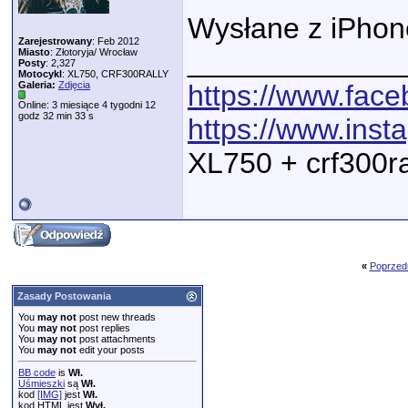
Wysłane z iPhon
Zarejestrowany
: Feb 2012
_____________
Miasto
: Złotoryja/ Wrocław
Posty
: 2,327
Motocykl
: XL750, CRF300RALLY
Galeria:
Zdjęcia
https://www.fac
Online: 3 miesiące 4 tygodni 12
godz 32 min 33 s
https://www.ins
XL750 + crf300r
«
Poprzed
Zasady Postowania
You
may not
post new threads
You
may not
post replies
You
may not
post attachments
You
may not
edit your posts
BB code
is
Wł.
Uśmieszki
są
Wł.
kod
[IMG]
jest
Wł.
kod HTML jest
Wył.