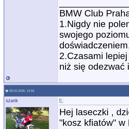
_____________
BMW Club Praha
1.Nigdy nie polem
swojego poziomu
doświadczeniem
2.Czasami lepiej 
niż się odezwać 
08.03.2026, 13:56
szarik
Hej laseczki , dz
"kosz kfiatów" 