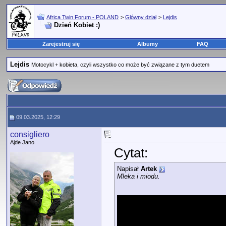
Africa Twin Forum - POLAND
>
Główny dział
>
Lejdis
Dzień Kobiet :)
Zarejestruj się
Albumy
FAQ
Lejdis
Motocykl + kobieta, czyli wszystko co może być związane z tym duetem
09.03.2025, 12:29
consigliero
Ajde Jano
Cytat:
Napisał
Artek
Mleka i miodu.