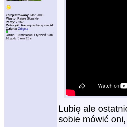
Zarejestrowany
: Mar 2008
Miasto
: Rataje Słupskie
Posty
: 7,652
Motocykl
: Raczej nie będę miał AT
Galeria:
Zdjęcia
Online: 10 miesiące 1 tydzień 3 dni
16 godz 5 min 13 s
Lubię ale ostatn
sobie mówić oni, 