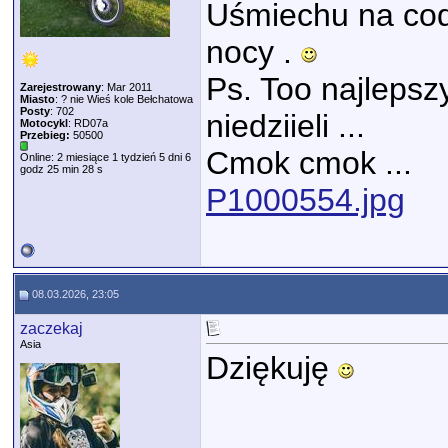
Uśmiechu na cod
nocy .
Ps. Too najlepsz
Zarejestrowany
: Mar 2011
Miasto
: ? nie Wieś kole Bełchatowa
Posty
: 702
niedziieli ...
Motocykl
: RD07a
Przebieg:
50500
Cmok cmok ...
Online: 2 miesiące 1 tydzień 5 dni 6
godz 25 min 28 s
P1000554.jpg
08.03.2026, 23:05
zaczekaj
Asia
Dziękuję