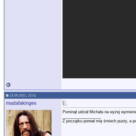
15.09.2021, 15:01
madafakinges
Pominął udział Michała na wyżej wymienione
__________________
Z początku porwał mię śmiech pusty, a po