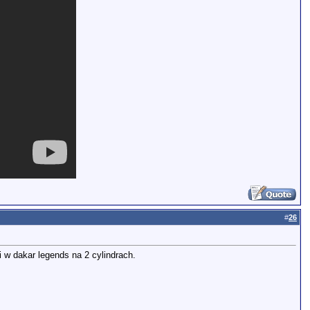
#
26
si w dakar legends na 2 cylindrach.