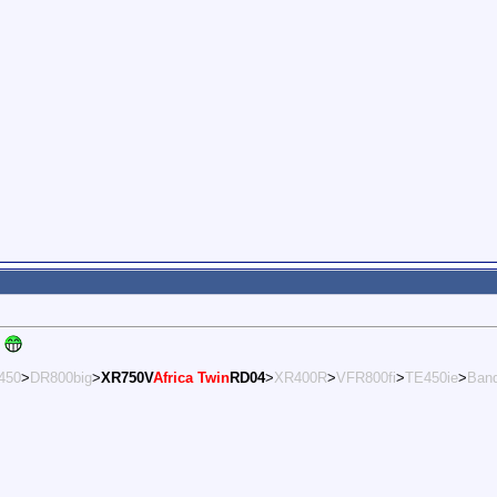
n
450
>
DR800big
>
XR750V
Africa Twin
RD04
>
XR400R
>
VFR800fi
>
TE450ie
>
Band