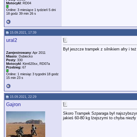
Motocykl
: RD04
Online: 3 miesiące 1 tydzień 5 dni
18 godz 39 min 26 s
15.09.2021, 17:39
ural2
Był jeszcze trampek z silnikiem afry i te
Zarejestrowany
: Apr 2011
Miasto
: Dubiecko
Posty
: 330
Motocykl
: Ktm620sx, RD07a
Przebieg:
67
Online: 1 miesiąc 3 tygodni 18 godz
15 min 23 s
15.09.2021, 22:29
Gajron
Skoro Trampek Szparaga był najszybszym 
jakieś 60-80 kg lżejszymi to chyba niezły 