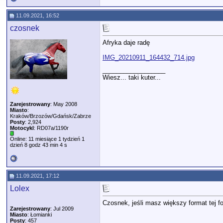
11.09.2021, 16:52
czosnek
Afryka daje radę
IMG_20210911_164432_714.jpg
__________________
Wiesz... taki kuter...
Zarejestrowany
: May 2008
Miasto
:
Kraków/Brzozów/Gdańsk/Zabrze
Posty
: 2,924
Motocykl
: RD07a/1190r
Online: 11 miesiące 1 tydzień 1
dzień 8 godz 43 min 4 s
11.09.2021, 17:12
Lolex
Czosnek, jeśli masz większy format tej f
Zarejestrowany
: Jul 2009
Miasto
: Łomianki
Posty
: 457