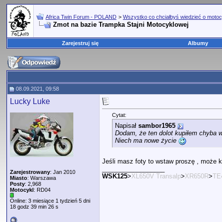
Africa Twin Forum - POLAND
>
Wszystko co chciałbyś wiedzieć o motoc
Zmot na bazie Trampka Stajni Motocyklowej
Zarejestruj się
Albumy
08.09.2021, 09:58
Lucky Luke
Cytat:
Napisał
sambor1965
Dodam, że ten dolot kupiłem chyba w
Niech ma nowe życie
Jeśli masz foty to wstaw proszę , może kt
__________________
Zarejestrowany
: Jan 2010
WSK125
>
XL650V Transalp
>
XR650R
>
TE
Miasto
: Warszawa
Posty
: 2,968
Motocykl
: RD04
Online: 3 miesiące 1 tydzień 5 dni
18 godz 39 min 26 s