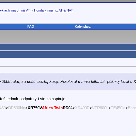
yklach innych niż AT
>
Honda - inna niż AT & NAT
FAQ
Kalendarz
 2008 roku, za dość ciezką kasę. Przeleżał u mnie kilka lat, później leżał 
oś jednak podpatrzy i się zainspiruje.
450
>
DR800big
>
XR750V
Africa Twin
RD04
>
XR400R
>
VFR800fi
>
TE450ie
>
Band