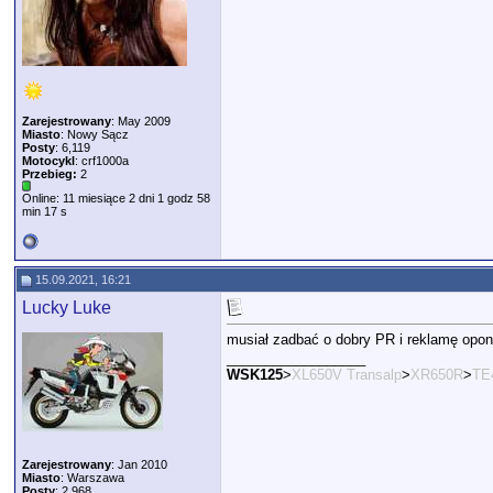
Zarejestrowany
: May 2009
Miasto
: Nowy Sącz
Posty
: 6,119
Motocykl
: crf1000a
Przebieg:
2
Online: 11 miesiące 2 dni 1 godz 58
min 17 s
15.09.2021, 16:21
Lucky Luke
musiał zadbać o dobry PR i reklamę opo
__________________
WSK125
>
XL650V Transalp
>
XR650R
>
TE
Zarejestrowany
: Jan 2010
Miasto
: Warszawa
Posty
: 2,968