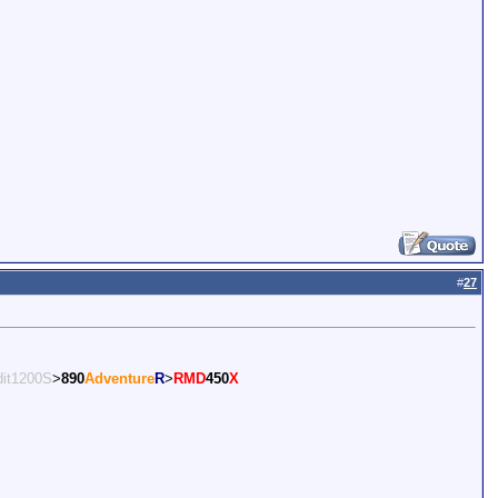
#
27
it1200S
>
890
Adventure
R
>
RMD
450
X