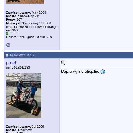
Zarejestrowany
: May 2008
Miasto
: Sanok/Rajskie
Posty
: 107
Motocykl
: "kamertony" TT 350
oraz TY 250'76 + clockwork orange
exc 350
Online: 4 dni 5 godz 23 min 50 s
16.09.2021, 07:03
pałeł
gsm: 512242193
Dajcie wyniki oficjalne
Zarejestrowany
: Jul 2006
Miasto
: Rzuchów