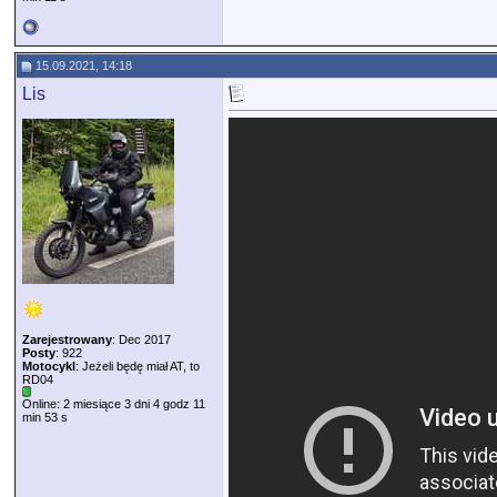
15.09.2021, 14:18
Lis
Zarejestrowany
: Dec 2017
Posty
: 922
Motocykl
: Jeżeli będę miał AT, to
RD04
Online: 2 miesiące 3 dni 4 godz 11
min 53 s