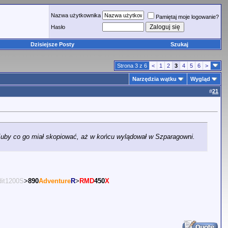
Nazwa użytkownika
Pamiętaj moje logowanie?
Hasło
Dzisiejsze Posty
Szukaj
Strona 3 z 6
<
1
2
3
4
5
6
>
Narzędzia wątku
Wygląd
#
21
u Kuby co go miał skopiować, aż w końcu wylądował w Szparagowni.
it1200S
>
890
Adventure
R
>
RMD
450
X