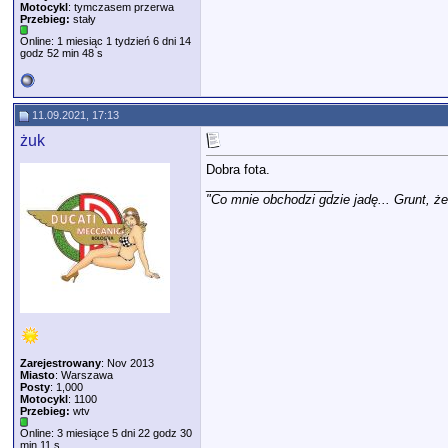
Motocykl
: tymczasem przerwa
Przebieg:
stały
Online: 1 miesiąc 1 tydzień 6 dni 14
godz 52 min 48 s
11.09.2021, 17:13
żuk
Dobra fota.
__________________
"Co mnie obchodzi gdzie jadę... Grunt, ż
Zarejestrowany
: Nov 2013
Miasto
: Warszawa
Posty
: 1,000
Motocykl
: 1100
Przebieg:
wtv
Online: 3 miesiące 5 dni 22 godz 30
min 11 s