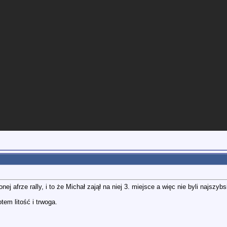
j afrze rally, i to że Michał zajął na niej 3. miejsce a więc nie byli najszyb
tem litość i trwoga.