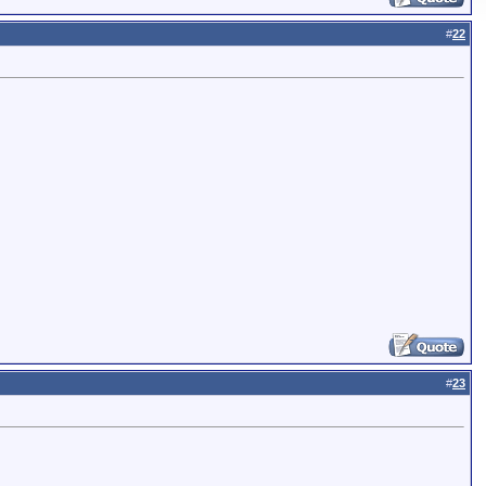
#
22
#
23