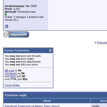
Zarejestrowany
: Mar 2008
Posty
: 3,223
Motocykl
: Pomarańczowy
Online: 2 miesiące 1 tydzień 6 dni
18 min 15 s
«
Poprzed
Zasady Postowania
You
may not
post new threads
You
may not
post replies
You
may not
post attachments
You
may not
edit your posts
BB code
is
Wł.
Uśmieszki
są
Wł.
kod
[IMG]
jest
Wł.
kod HTML jest
Wył.
Forum Rules
Podobne wątki
Wątek
Autor
[Dla Afryki] Znalezione na Allegro, Ebay i innych
rambo