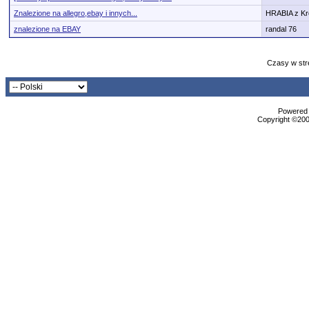
Znalezione na allegro,ebay i innych...
HRABIA z K
znalezione na EBAY
randal 76
Czasy w str
Powered b
Copyright ©2000