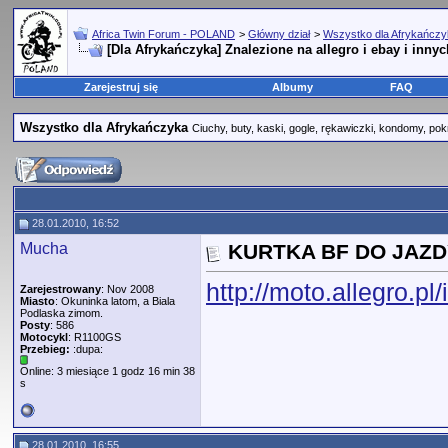
Africa Twin Forum - POLAND
>
Główny dział
>
Wszystko dla Afrykańcz
[Dla Afrykańczyka] Znalezione na allegro i ebay i innyc
Zarejestruj się
Albumy
FAQ
Wszystko dla Afrykańczyka
Ciuchy, buty, kaski, gogle, rękawiczki, kondomy, pok
28.01.2010, 16:52
Mucha
KURTKA BF DO JAZDY
http://moto.allegro.p
Zarejestrowany
: Nov 2008
Miasto
: Okuninka latom, a Biala
Podlaska zimom.
Posty
: 586
Motocykl
: R1100GS
Przebieg:
:dupa:
Online: 3 miesiące 1 godz 16 min 38
s
28.01.2010, 16:55