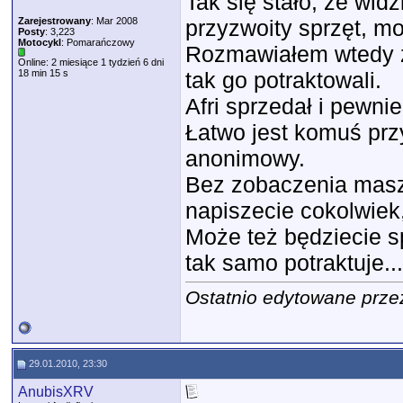
Tak się stało, że wid
Zarejestrowany
: Mar 2008
przyzwoity sprzęt, mo
Posty
: 3,223
Motocykl
: Pomarańczowy
Rozmawiałem wtedy z k
Online: 2 miesiące 1 tydzień 6 dni
18 min 15 s
tak go potraktowali.
Afri sprzedał i pewni
Łatwo jest komuś przy
anonimowy.
Bez zobaczenia maszy
napiszecie cokolwiek
Może też będziecie s
tak samo potraktuje...
Ostatnio edytowane prze
29.01.2010, 23:30
AnubisXRV