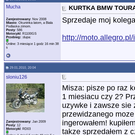
Mucha
KURTKA BMW TOURAN
Sprzedaje moj kolega
Zarejestrowany
: Nov 2008
Miasto
: Okuninka latom, a Biala
Podlaska zimom.
Posty
: 586
Motocykl
: R1100GS
http://moto.allegro.
Przebieg:
:dupa:
Online: 3 miesiące 1 godz 16 min 38
s
29.01.2010, 20:04
sloniu126
Misza: pisze po raz ko
1 miesiacu czy 2? Pr
uzywke i zawsze sie z
przewidzanego moze si
ingerowałem! kupiłem
Zarejestrowany
: Jan 2009
Posty
: 12
Motocykl
: RD03
takze sprzedałem z c