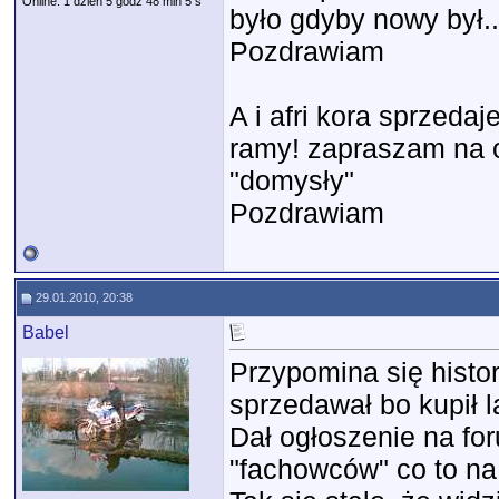
Online: 1 dzień 5 godz 48 min 5 s
było gdyby nowy był..
Pozdrawiam
A i afri kora sprzedaj
ramy! zapraszam na o
"domysły"
Pozdrawiam
29.01.2010, 20:38
Babel
Przypomina się histori
sprzedawał bo kupił la
Dał ogłoszenie na for
"fachowców" co to na 