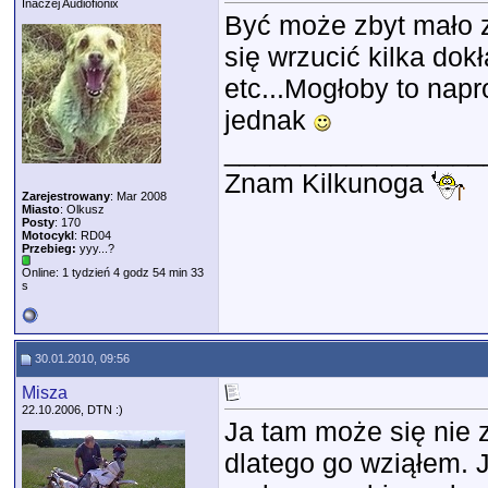
Inaczej Audiofionix
Być może zbyt mało z
się wrzucić kilka dok
etc...Mogłoby to nap
jednak
_________________
Znam Kilkunoga
Zarejestrowany
: Mar 2008
Miasto
: Olkusz
Posty
: 170
Motocykl
: RD04
Przebieg:
yyy...?
Online: 1 tydzień 4 godz 54 min 33
s
30.01.2010, 09:56
Misza
22.10.2006, DTN :)
Ja tam może się nie
dlatego go wziąłem. J