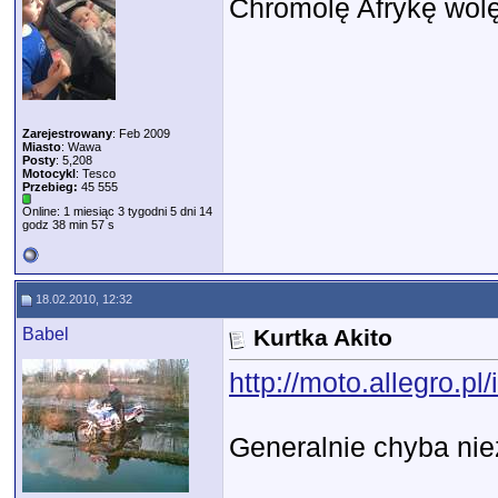
Chromolę Afrykę wolę
Zarejestrowany
: Feb 2009
Miasto
: Wawa
Posty
: 5,208
Motocykl
: Tesco
Przebieg:
45 555
Online: 1 miesiąc 3 tygodni 5 dni 14
godz 38 min 57 s
18.02.2010, 12:32
Babel
Kurtka Akito
http://moto.allegro.p
Generalnie chyba nie