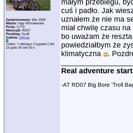
małym przebiegu, byc 
cuś i padło. Jak wies
uznałem że nie ma sen
Zarejestrowany
: Mar 2008
Miasto
: Kąty Wrocławskie
miał chwilę czasu na
Posty
: 3,770
Motocykl
: RD07
Przebieg:
IIszlif
bo uważam że reszta j
Galeria:
Zdjęcia
powiedziałbym że zys
Online: 7 miesiące 3 tygodni 2 dni
15 godz 56 min 50 s
klimatyczna
. Pozdr
_________________
Real adventure start
-AT RD07 Big Bore 'Troll Ba