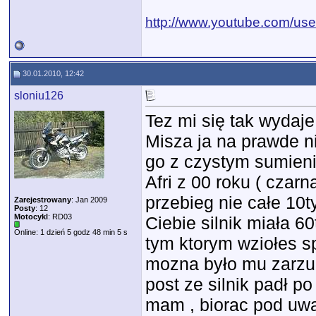
http://www.youtube.com/use
30.01.2010, 12:42
sloniu126
Tez mi się tak wydaje
Misza ja na prawde n
go z czystym sumien
Afri z 00 roku ( czar
przebieg nie całe 10t
Zarejestrowany
: Jan 2009
Posty
: 12
Motocykl
: RD03
Ciebie silnik miała 60
Online: 1 dzień 5 godz 48 min 5 s
tym ktorym wziołes sp
mozna było mu zarzuc
post ze silnik padł p
mam , biorac pod uwag