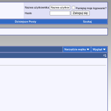
Nazwa użytkownika
Pamiętaj moje logowanie?
Hasło
Dzisiejsze Posty
Szukaj
Narzędzia wątku
Wygląd
#
1