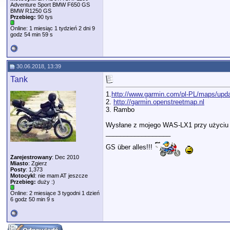
Adventure Sport BMW F650 GS
BMW R1250 GS
Przebieg:
90 tys
Online: 1 miesiąc 1 tydzień 2 dni 9
godz 54 min 59 s
30.06.2018, 13:39
Tank
1.
http://www.garmin.com/pl-PL/maps/upd
2.
http://garmin.openstreetmap.nl
3. Rambo
Wysłane z mojego WAS-LX1 przy użyciu 
__________________
GS über alles!!!
Zarejestrowany
: Dec 2010
Miasto
: Zgierz
Posty
: 1,373
Motocykl
: nie mam AT jeszcze
Przebieg:
duży :)
Online: 2 miesiące 3 tygodni 1 dzień
6 godz 50 min 9 s