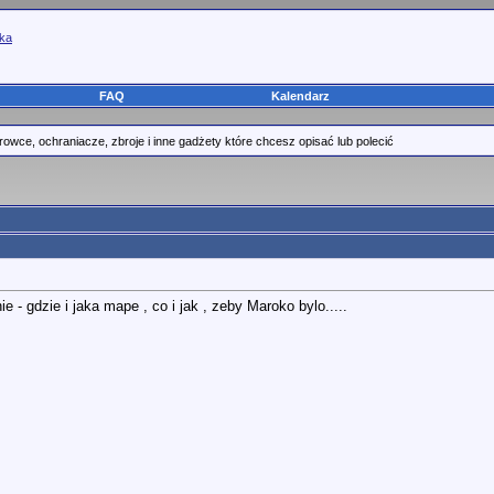
yka
FAQ
Kalendarz
rowce, ochraniacze, zbroje i inne gadżety które chcesz opisać lub polecić
 - gdzie i jaka mape , co i jak , zeby Maroko bylo.....