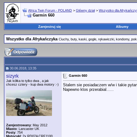
Africa Twin Forum - POLAND
>
Główny dział
>
Wszystko dla Afrykańcz
Garmin 660
Zarejestruj się
Albumy
Wszystko dla Afrykańczyka
Ciuchy, buty, kaski, gogle, rękawiczki, kondomy, pok
30.06.2018, 13:35
sizyrk
Garmin 660
Jak kółka to tylko dwa , a jak
chcesz cztery - kup dwa motory :-)
Stalem sie posiadaczem w/w i takie pytanie
Napewno ktos przerabial......
Zarejestrowany
: May 2012
Miasto
: Lancaster UK
Posty
: 754
Motocykl
: 2x RD07A CRF1100