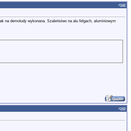
#
142
ze jak na demoludy wykonana. Szaleństwo na alu felgach, aluminiowym
#
143