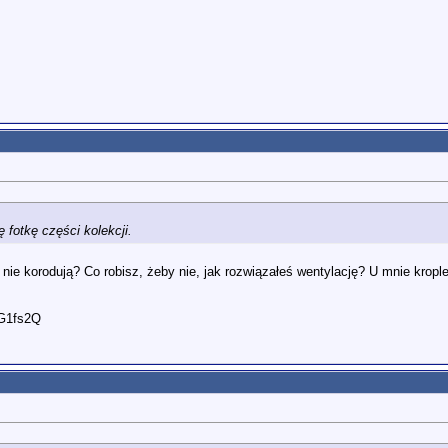
fotkę części kolekcji.
nie korodują? Co robisz, żeby nie, jak rozwiązałeś wentylację? U mnie krople
dG1fs2Q