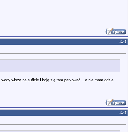
#
146
 wody wiszą na suficie i boję się tam parkować... a nie mam gdzie.
#
147