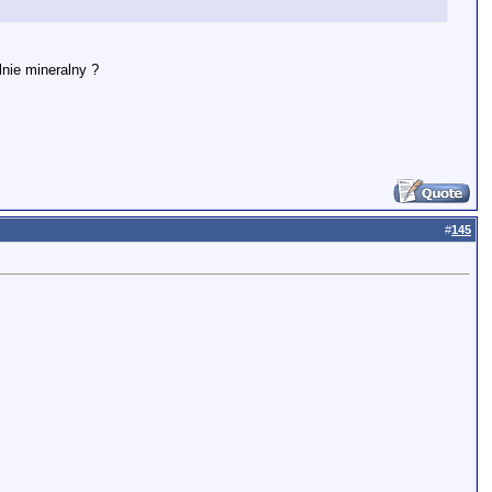
lnie mineralny ?
#
145