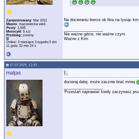
Na docieraniu bierze ok litra na tysiąc k
Zarejestrowany
: Mar 2011
Miasto
: mazowiecka wieś
Posty
: 1,505
__________________
Motocykl
: 5 szt
Nie ważne gdzie, nie ważne czym.
Przebieg:
znośny
Ważne z Kim.
Online: 3 miesiące 3 tygodni 5 dni
11 godz 32 min 24 s
07.07.2025, 12:43
matjas
docieraj dalej. może zacznie brać mniej
__________________
'Przestań naprawiać kiedy zaczynasz psu