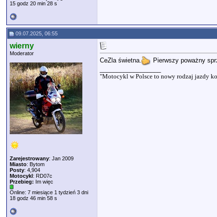
15 godz 20 min 28 s
09.07.2025, 06:55
wierny
Moderator
CeZla świetna.
Pierwszy poważny sprzę
__________________
"Motocykl w Polsce to nowy rodzaj jazdy ko
Zarejestrowany
: Jan 2009
Miasto
: Bytom
Posty
: 4,904
Motocykl
: RD07c
Przebieg:
Im więc
Online: 7 miesiące 1 tydzień 3 dni
18 godz 46 min 58 s