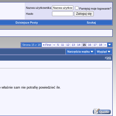
Nazwa użytkownika
Pamiętaj moje logowanie?
Hasło
Dzisiejsze Posty
Szukaj
Strona 15 z 18
«
First
<
5
11
12
13
14
15
16
17
18
>
Narzędzia wątku
Wygląd
#
141
 właśnie sam nie potrafię powiedzieć ile.