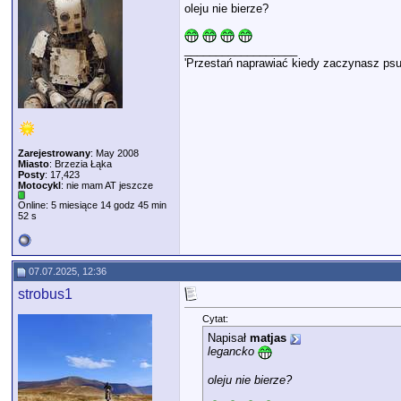
oleju nie bierze?
__________________
'Przestań naprawiać kiedy zaczynasz psu
Zarejestrowany
: May 2008
Miasto
: Brzezia Łąka
Posty
: 17,423
Motocykl
: nie mam AT jeszcze
Online: 5 miesiące 14 godz 45 min
52 s
07.07.2025, 12:36
strobus1
Cytat:
Napisał
matjas
legancko
oleju nie bierze?