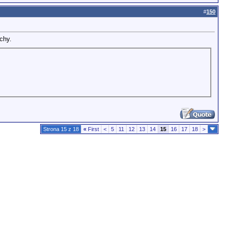
#
150
chy.
Strona 15 z 18
«
First
<
5
11
12
13
14
15
16
17
18
>