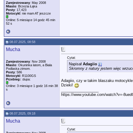
Zarejestrowany
: May 2008
Miasto
: Brzezia Łąka
Posty
: 17,423
Motocykl
: nie mam AT jeszcze
Online: 5 miesiące 14 godz 45 min
52 s
08.07.2025, 08:58
Mucha
Cytat:
Zarejestrowany
: Nov 2008
Napisał
Adagiio
Miasto
: Okuninka latom, a Biala
Skromny z natury jestem więc wrzucę 
Podlaska zimom.
Posty
: 586
Motocykl
: R1100GS
Przebieg:
:dupa:
Adagiio, czy w takim blaszaku motocykle 
Dzieki!
Online: 3 miesiące 1 godz 16 min 38
s
__________________
https://www.youtube.com/watch?v=-8ue
08.07.2025, 09:18
Mucha
Cytat: