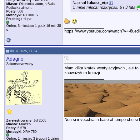
Zarejestrowany
: Nov 2008
Napisał
lukasz_vip
Miasto
: Okuninka latom, a Biala
U mnie młodzi rozkręcali: 6 i 3 lata
Podlaska zimom.
Posty
: 586
Motocykl
: R1100GS
Przebieg:
:dupa:
Online: 3 miesiące 1 godz 16 min 38
__________________
s
https://www.youtube.com/watch?v=-8ue
08.07.2025, 11:34
Adagiio
Zakonserwowany
Mam kilka kratek wentylacyjnych , ale to i
zauważyłem korozji.
__________________
Non si invecchia in base al tempo che si ha
Zarejestrowany
: Jul 2005
Miasto
: Milazzo
Posty
: 5,679
Motocykl
: XRV 750
Online: 1 miesiąc 3 tygodni 1 dzień