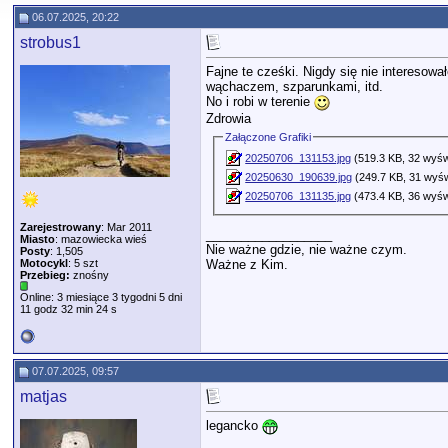
06.07.2025, 20:22
strobus1
Fajne te cześki. Nigdy się nie interesow
wąchaczem, szparunkami, itd.
No i robi w terenie
Zdrowia
Załączone Grafiki
20250706_131153.jpg
(519.3 KB, 32 wyśw
20250630_190639.jpg
(249.7 KB, 31 wyśw
20250706_131135.jpg
(473.4 KB, 36 wyśw
Zarejestrowany
: Mar 2011
__________________
Miasto
: mazowiecka wieś
Nie ważne gdzie, nie ważne czym.
Posty
: 1,505
Ważne z Kim.
Motocykl
: 5 szt
Przebieg:
znośny
Online: 3 miesiące 3 tygodni 5 dni
11 godz 32 min 24 s
07.07.2025, 09:57
matjas
legancko