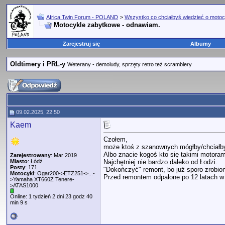
Africa Twin Forum - POLAND
>
Wszystko co chciałbyś wiedzieć o motoc
Motocykle zabytkowe - odnawiam.
Zarejestruj się
Albumy
Oldtimery i PRL-y
Weterany - demoludy, sprzęty retro też scramblery
09.02.2025, 22:50
Kaem
Czołem,
może ktoś z szanownych mógłby/chciał
Albo znacie kogoś kto się takimi motoram
Zarejestrowany
: Mar 2019
Miasto
: Łódź
Najchętniej nie bardzo daleko od Łodzi.
Posty
: 171
"Dokończyć" remont, bo już sporo zrobione
Motocykl
: Ogar200->ETZ251->...-
Przed remontem odpalone po 12 latach w
>Yamaha XT660Z Tenere-
>ATAS1000
Online: 1 tydzień 2 dni 23 godz 40
min 9 s