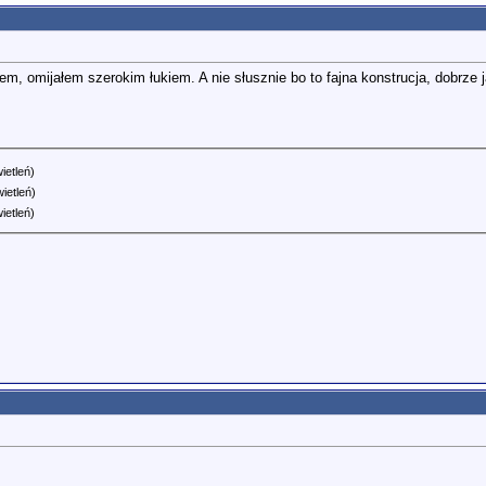
ałem, omijałem szerokim łukiem. A nie słusznie bo to fajna konstrucja, dobr
ietleń)
ietleń)
ietleń)