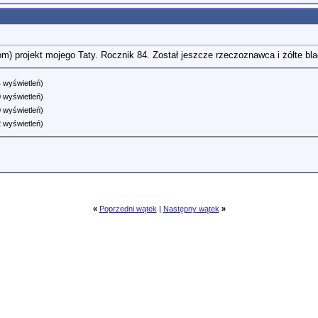
) projekt mojego Taty. Rocznik 84. Został jeszcze rzeczoznawca i żółte bla
 wyświetleń)
 wyświetleń)
 wyświetleń)
 wyświetleń)
«
Poprzedni wątek
|
Następny wątek
»