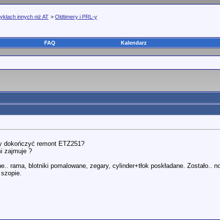
yklach innych niż AT
>
Oldtimery i PRL-y
FAQ
Kalendarz
by dokończyć remont ETZ251?
i zajmuje ?
.. rama, blotniki pomalowane, zegary, cylinder+tłok poskładane. Zostało.. no
 szopie.