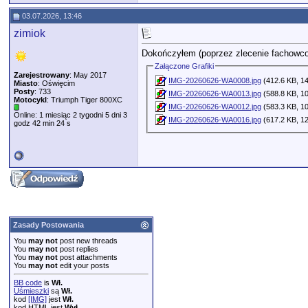
03.07.2026, 13:46
zimiok
Dokończyłem (poprzez zlecenie fachowcom
Załączone Grafiki
Zarejestrowany
: May 2017
IMG-20260626-WA0008.jpg
(412.6 KB, 14
Miasto
: Oświęcim
Posty
: 733
IMG-20260626-WA0013.jpg
(588.8 KB, 10
Motocykl
: Triumph Tiger 800XC
IMG-20260626-WA0012.jpg
(583.3 KB, 10
Online: 1 miesiąc 2 tygodni 5 dni 3
IMG-20260626-WA0016.jpg
(617.2 KB, 12
godz 42 min 24 s
Zasady Postowania
You
may not
post new threads
You
may not
post replies
You
may not
post attachments
You
may not
edit your posts
BB code
is
Wł.
Uśmieszki
są
Wł.
kod
[IMG]
jest
Wł.
kod HTML jest
Wył.