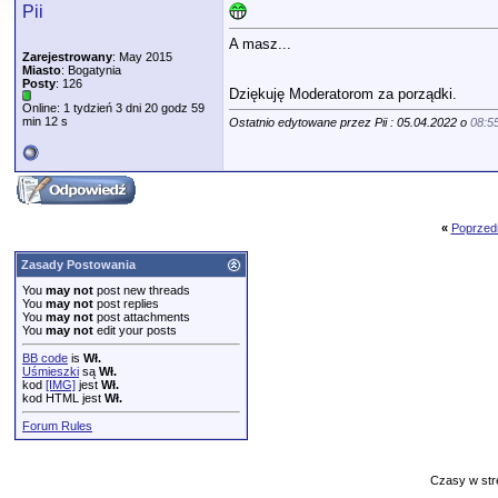
Pii
A masz...
Zarejestrowany
: May 2015
Miasto
: Bogatynia
Posty
: 126
Dziękuję Moderatorom za porządki.
Online: 1 tydzień 3 dni 20 godz 59
min 12 s
Ostatnio edytowane przez Pii : 05.04.2022 o
08:5
«
Poprzed
Zasady Postowania
You
may not
post new threads
You
may not
post replies
You
may not
post attachments
You
may not
edit your posts
BB code
is
Wł.
Uśmieszki
są
Wł.
kod
[IMG]
jest
Wł.
kod HTML jest
Wł.
Forum Rules
Czasy w str