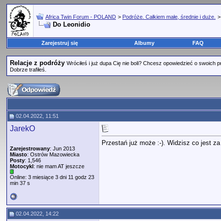
Africa Twin Forum - POLAND
>
Podróże. Całkiem małe, średnie i duże.
Do Leonidio
Zarejestruj się
Albumy
FAQ
Relacje z podróży
Wróciłeś i już dupa Cię nie boli? Chcesz opowiedzieć o swoich 
Dobrze trafiłeś.
02.04.2022, 11:51
JarekO
Przestań już może :-). Widzisz co jest za
Zarejestrowany
: Jun 2013
Miasto
: Ostrów Mazowiecka
Posty
: 1,546
Motocykl
: nie mam AT jeszcze
Online: 3 miesiące 3 dni 11 godz 23
min 37 s
02.04.2022, 14:22