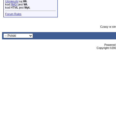
Uśmieszki
są
Wł.
kod
[IMG]
jest
Wł.
kod HTML jest
Wył.
Forum Rules
Czasy w str
Powered b
Copyright ©2000