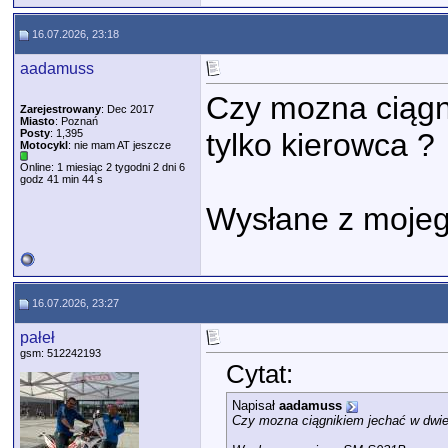
16.07.2026, 23:18
aadamuss
Czy mozna ciągn
Zarejestrowany
: Dec 2017
Miasto
: Poznań
Posty
: 1,395
tylko kierowca ?
Motocykl
: nie mam AT jeszcze
Online: 1 miesiąc 2 tygodni 2 dni 6
godz 41 min 44 s
Wysłane z mojeg
16.07.2026, 23:27
pałeł
gsm: 512242193
Cytat:
Napisał
aadamuss
Czy mozna ciągnikiem jechać w dwie