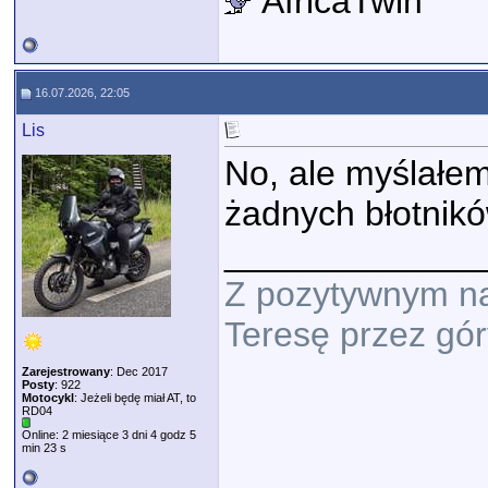
AfricaTwin
16.07.2026, 22:05
Lis
No, ale myślałe
żadnych błotnikó
_____________
Z pozytywnym na
Teresę przez gór
Zarejestrowany
: Dec 2017
Posty
: 922
Motocykl
: Jeżeli będę miał AT, to
RD04
Online: 2 miesiące 3 dni 4 godz 5
min 23 s