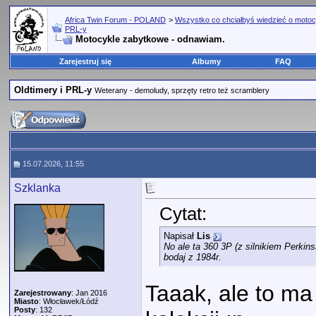
Africa Twin Forum - POLAND
>
Wszystko co chciałbyś wiedzieć o motoc
PRL-y
Motocykle zabytkowe - odnawiam.
Zarejestruj się
Albumy
FAQ
Oldtimery i PRL-y
Weterany - demoludy, sprzęty retro też scramblery
15.07.2026, 11:55
Szklanka
Cytat:
Napisał
Lis
No ale ta 360 3P (z silnikiem Perkins
bodaj z 1984r.
Taaak, ale to ma 
Zarejestrowany
: Jan 2016
Miasto
: Włocławek/Łódź
Posty
: 132