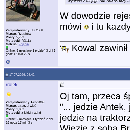
Wysłane z mojego SM-S931B przy uż
W dowodzie rejes
mówi
i tu kazd
Zarejestrowany
: Jul 2006
Miasto
: Rzuchów
_____________
Posty
: 5,793
Motocykl
: RD11a
Galeria:
Zdjęcia
Kowal zawinił 
Online: 5 miesiące 1 tydzień 3 dni 3
godz 42 min 22 s
17.07.2026, 08:42
rrolek
Oj tam, przeca ś
Zarejestrowany
: Feb 2009
"... jedzie Antek, 
Miasto
: a raczej wieś
Posty
: 1,802
Motocykl
: z lekkim adhd
jedzie na traktor
Online: 2 miesiące 1 tydzień 2 dni
16 godz 17 min 3 s
Wiezie z sobą Br