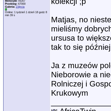
kolekcji ;p
Motocykl
: RD07
Przebieg:
67000
Galeria:
Zdjęcia
Online: 1 tydzień 1 dzień 18 godz 8
min 39 s
Matjas, no niest
mieliśmy dobrych
ursusa to większ
tak to się późnie
Ja z muzeów po
Nieborowie a ni
Rolniczej i Gos
Krukowym
_____________