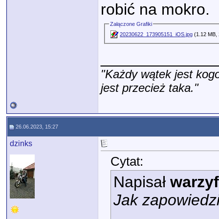
robić na mokro.
Załączone Grafiki
20230622_173905151_iOS.jpg
(1.12 MB, 
_____________
"Każdy wątek jest kogo
jest przecież taka."
26.06.2023, 15:27
dzinks
Cytat:
Napisał
warzy
Jak zapowiedz