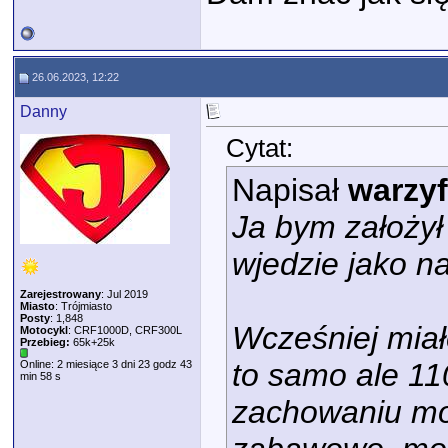
26.06.2023, 12:22
Danny
Cytat:
Napisał
warzy
Ja bym założył
wjedzie jako n
Zarejestrowany
: Jul 2019
Miasto
: Trójmiasto
Posty
: 1,848
Wcześniej mia
Motocykl
: CRF1000D, CRF300L
Przebieg:
65k+25k
to samo ale 110
Online: 2 miesiące 3 dni 23 godz 43
min 58 s
zachowaniu mot