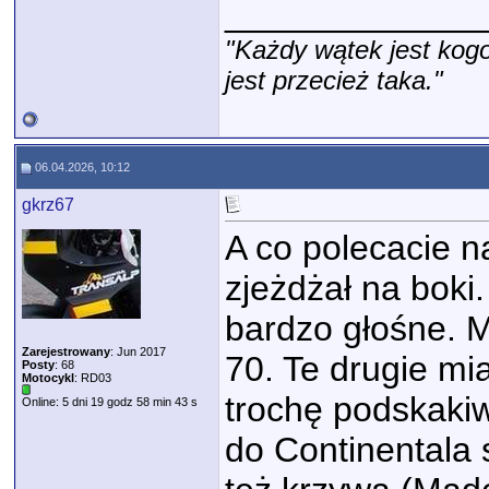
_____________
"Każdy wątek jest kogo
jest przecież taka."
06.04.2026, 10:12
gkrz67
A co polecacie n
zjeżdżał na boki
bardzo głośne. 
Zarejestrowany
: Jun 2017
70. Te drugie mi
Posty
: 68
Motocykl
: RD03
trochę podskaki
Online: 5 dni 19 godz 58 min 43 s
do Continentala 