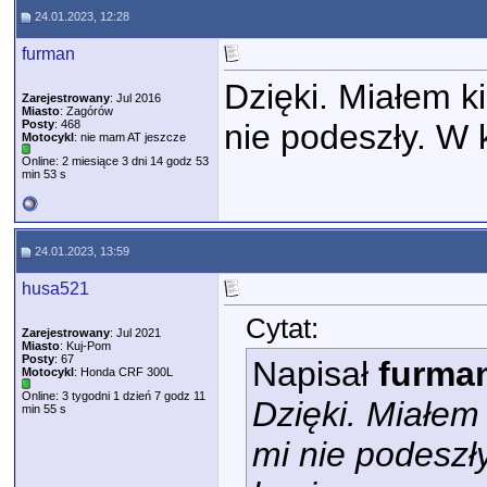
24.01.2023, 12:28
furman
Dzięki. Miałem k
Zarejestrowany
: Jul 2016
Miasto
: Zagórów
Posty
: 468
nie podeszły. W 
Motocykl
: nie mam AT jeszcze
Online: 2 miesiące 3 dni 14 godz 53
min 53 s
24.01.2023, 13:59
husa521
Cytat:
Zarejestrowany
: Jul 2021
Miasto
: Kuj-Pom
Posty
: 67
Napisał
furma
Motocykl
: Honda CRF 300L
Online: 3 tygodni 1 dzień 7 godz 11
Dzięki. Miałem
min 55 s
mi nie podeszł