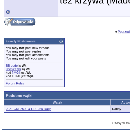
też krzywa (Made
«
Poprzed
Zasady Postowania
You
may not
post new threads
You
may not
post replies
You
may not
post attachments
You
may not
edit your posts
BB code
is
Wł.
Uśmieszki
są
Wł.
kod
[IMG]
jest
Wł.
kod HTML jest
Wył.
Forum Rules
Podobne wątki
Wątek
Autor
2021 CRF250L & CRF250 Rally
Danny
Czasy w str