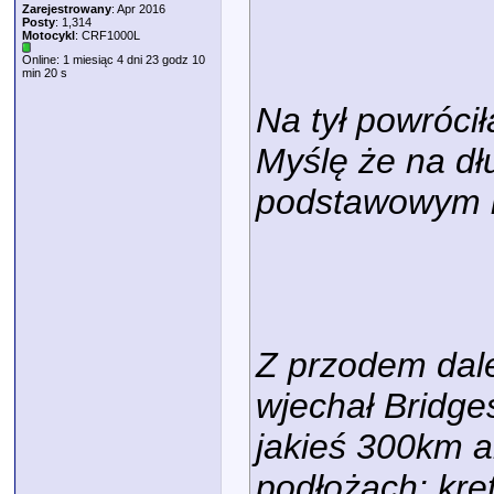
Zarejestrowany
: Apr 2016
Posty
: 1,314
Motocykl
: CRF1000L
Online: 1 miesiąc 4 dni 23 godz 10
min 20 s
Na tył powróci
Myślę że na dł
podstawowym l
Z przodem dale
wjechał Bridge
jakieś 300km a
podłożach: kręt