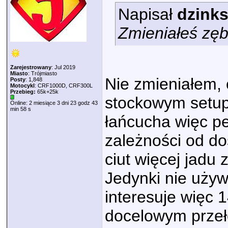
Napisał
dzink
Zmieniałeś zęb
Zarejestrowany
: Jul 2019
Miasto
: Trójmiasto
Nie zmieniałem,
Posty
: 1,848
Motocykl
: CRF1000D, CRF300L
Przebieg:
65k+25k
stockowym setupi
Online: 2 miesiące 3 dni 23 godz 43
min 58 s
łańcucha więc pe
zależności od do
ciut więcej jadu 
Jedynki nie używ
interesuje więc 
docelowym przeł