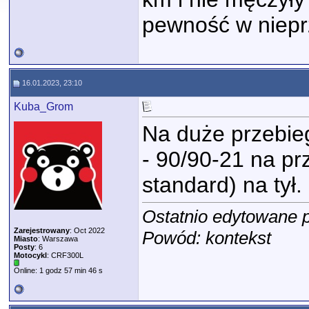
pewność w niepr
16.01.2023, 23:10
Kuba_Grom
Na duże przebieg
- 90/90-21 na prz
standard) na tył.
Ostatnio edytowane 
Zarejestrowany
: Oct 2022
Powód: kontekst
Miasto
: Warszawa
Posty
: 6
Motocykl
: CRF300L
Online: 1 godz 57 min 46 s