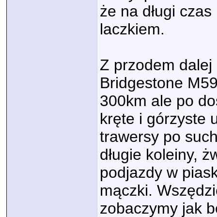
że na długi cza
laczkiem.
Z przodem dalej 
Bridgestone M59.
300km ale po do
kręte i górzyste 
trawersy po suche
długie koleiny, ż
podjazdy w pias
mączki. Wszędzie
zobaczymy jak bę