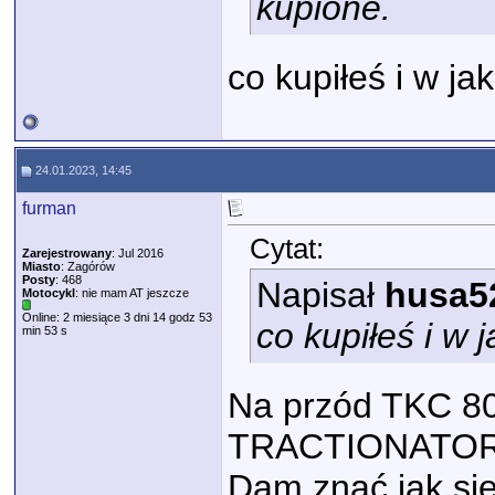
kupione.
co kupiłeś i w j
24.01.2023, 14:45
furman
Cytat:
Zarejestrowany
: Jul 2016
Miasto
: Zagórów
Posty
: 468
Napisał
husa5
Motocykl
: nie mam AT jeszcze
Online: 2 miesiące 3 dni 14 godz 53
co kupiłeś i w
min 53 s
Na przód TKC 80
TRACTIONATOR 
Dam znać jak si