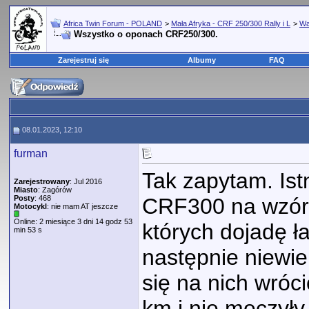
Africa Twin Forum - POLAND
>
Mała Afryka - CRF 250/300 Rally i L
>
Wa
Wszystko o oponach CRF250/300.
Zarejestruj się
Albumy
FAQ
08.01.2023, 12:10
furman
Tak zapytam. Ist
Zarejestrowany
: Jul 2016
Miasto
: Zagórów
Posty
: 468
CRF300 na wzór 
Motocykl
: nie mam AT jeszcze
Online: 2 miesiące 3 dni 14 godz 53
których dojadę ł
min 53 s
następnie niewie
się na nich wróc
km i nie męczyły 