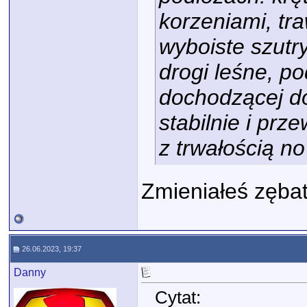
korzeniami, tra
wyboiste szutry
drogi leśne, p
dochodzącej d
stabilnie i pr
z trwałością no
Zmieniałeś zębat
26.06.2023, 19:37
Danny
Cytat: