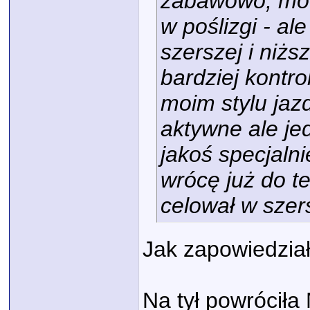
zabawowo, moto 
w poślizgi - al
szerszej i niżs
bardziej kontr
moim stylu jaz
aktywne ale j
jakoś specjaln
wrócę już do t
celował w szers
Jak zapowiedzi
Na tył powróciła