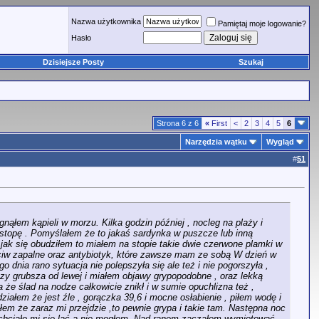
Nazwa użytkownika
Pamiętaj moje logowanie?
Hasło
Dzisiejsze Posty
Szukaj
Strona 6 z 6
«
First
<
2
3
4
5
6
Narzędzia wątku
Wygląd
#
51
ąłem kąpieli w morzu. Kilka godzin później , nocleg na plaży i
stopę . Pomyślałem że to jakaś sardynka w puszcze lub inną
a jak się obudziłem to miałem na stopie takie dwie czerwone plamki w
zeciw zapalne oraz antybiotyk, które zawsze mam ze sobą W dzień w
 dnia rano sytuacja nie polepszyła się ale też i nie pogorszyła ,
zy grubsza od lewej i miałem objawy grypopodobne , oraz lekką
a że ślad na nodze całkowicie znikł i w sumie opuchlizna też ,
ziałem że jest źle , gorączka 39,6 i mocne osłabienie , piłem wodę i
łem że zaraz mi przejdzie ,to pewnie grypa i takie tam. Następna noc
t chciało mi się lać a nie mogłem. Nad ranem zacząłem wymiotować