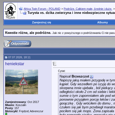
Africa Twin Forum - POLAND
>
Podróże. Całkiem małe, średnie i duże.
Turysta vs. dzika zwierzyna i inne niebezpieczne sytua
Zarejestruj się
Albumy
Kwestie różne, ale podróżne.
Jak nic z powyższego o podróżowaniu Ci nie pasuje,
07.07.2026, 18:11
heniekstar
Cytat:
Napisał
Brzeszczot
Napiszę jaką miałem przygodę w tym 
kąpiel. Gdy wszedłem po szyję do wo
skorpena mnie ujebała , ból piekący 
odległości około 2 cm od siebie i le
sumie o tym zapomniałem ale pod wiec
ponownie przyjąłem porcję leków i z
Zarejestrowany
: Oct 2017
gorączkę . Gdy wróciłem do domu , nad
Miasto
: Koszalin
czułem się jak bym przebiegł maraton
Posty
: 157
pociłem się jak mops. Żona zapisała 
Motocykl
: Frędzel; Advenczur
była naprawdę ciężka, gorączka nie 