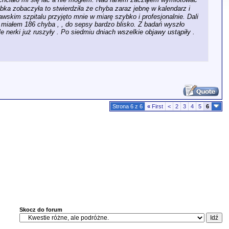
babka zobaczyła to stwierdziła że chyba zaraz jebnę w kalendarz i
skim szpitalu przyjęto mnie w miarę szybko i profesjonalnie. Dali
RP miałem 186 chyba , , do sepsy bardzo blisko. Z badań wyszło
 nerki już ruszyły . Po siedmiu dniach wszelkie objawy ustąpiły .
Strona 6 z 6
«
First
<
2
3
4
5
6
Skocz do forum