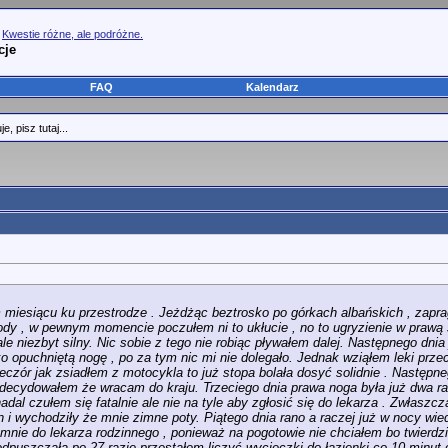
>
Kwestie różne, ale podróżne.
cje
FAQ
Kalendarz
 pisz tutaj...
miesiącu ku przestrodze . Jeżdżąc beztrosko po górkach albańskich , zapragn
dy , w pewnym momencie poczułem ni to ukłucie , no to ugryzienie w prawą 
ale niezbyt silny. Nic sobie z tego nie robiąc pływałem dalej. Następnego dni
kko opuchniętą nogę , po za tym nic mi nie dolegało. Jednak wziąłem leki pr
zór jak zsiadłem z motocykla to już stopa bolała dosyć solidnie . Następnego
adecydowałem że wracam do kraju. Trzeciego dnia prawa noga była już dwa ra
al czułem się fatalnie ale nie na tyle aby zgłosić się do lekarza . Zwłaszcz
 i wychodziły że mnie zimne poty. Piątego dnia rano a raczej już w nocy wied
mnie do lekarza rodzinnego , ponieważ na pogotowie nie chciałem bo twierdzi
odpuszczała po 27 razie przestałem liczyć wycieczki do łazienki co 10 minu