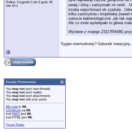
Online: 3 tygodni 3 dni 3 godz 48
wodą i śliną i zatrzymało mi nerki . 
min 44 s
trzeba natychmiast do szpitala . Ude
kilka zastrzyków i kroplówkę (nawet 
zatrucie bakteriologiczne ,ale tak n
Ale co mnie wytelepało to głowa mał
Wysłane z mojego 23117RA68G przy 
Sygan marmurkowy? Gatunek inwazyjny..
Zasady Postowania
You
may not
post new threads
You
may not
post replies
You
may not
post attachments
You
may not
edit your posts
BB code
is
Wł.
Uśmieszki
są
Wł.
kod
[IMG]
jest
Wł.
kod HTML jest
Wł.
Forum Rules