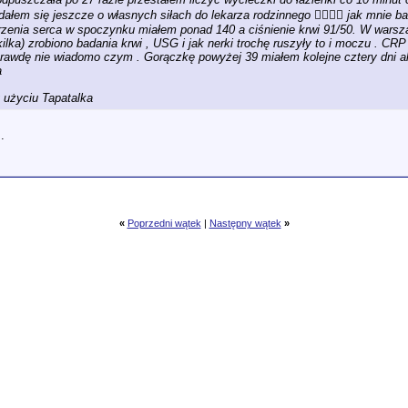
Udałem się jeszcze o własnych siłach do lekarza rodzinnego 😵‍💫😵‍💫 jak mnie 
rzenia serca w spoczynku miałem ponad 140 a ciśnienie krwi 91/50. W warszaw
kilka) zrobiono badania krwi , USG i jak nerki trochę ruszyły to i moczu . C
aprawdę nie wiadomo czym . Gorączkę powyżej 39 miałem kolejne cztery dni ale
a
użyciu Tapatalka
.
«
Poprzedni wątek
|
Następny wątek
»