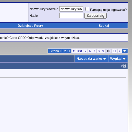
Nazwa użytkownika
Pamiętaj moje logowanie?
Hasło
Dzisiejsze Posty
Szukaj
tnie? Co to CPD? Odpowiedzi znajdziesz w tym dziale.
Strona 10 z 11
«
First
<
6
7
8
9
10
11
>
Narzędzia wątku
Wygląd
#
91