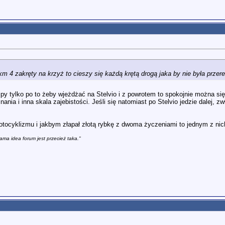
km 4 zakręty na krzyż to cieszy się każdą krętą drogą jaka by nie była prze
lpy tylko po to żeby wjeżdżać na Stelvio i z powrotem to spokojnie można si
nania i inna skala zajebistości. Jeśli się natomiast po Stelvio jedzie dalej, z
motocyklizmu i jakbym złapał złotą rybkę z dwoma życzeniami to jednym z ni
ama idea forum jest przecież taka."