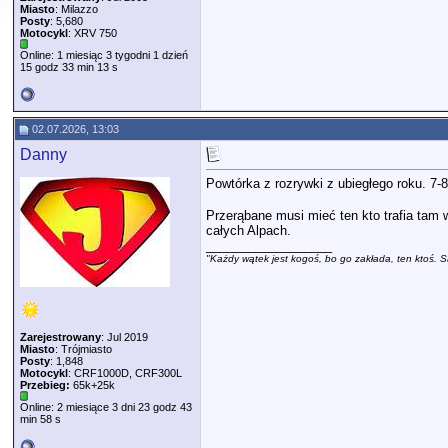
Miasto
: Milazzo
Posty
: 5,680
Motocykl
: XRV 750
Online: 1 miesiąc 3 tygodni 1 dzień
15 godz 33 min 13 s
02.07.2026, 13:03
Danny
Powtórka z rozrywki z ubiegłego roku. 7-
Przerąbane musi mieć ten kto trafia tam 
całych Alpach.
__________________
"Każdy wątek jest kogoś, bo go zakłada, ten ktoś. S
Zarejestrowany
: Jul 2019
Miasto
: Trójmiasto
Posty
: 1,848
Motocykl
: CRF1000D, CRF300L
Przebieg:
65k+25k
Online: 2 miesiące 3 dni 23 godz 43
min 58 s