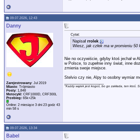
09.07.2026, 12:43
Danny
Cytat:
Napisał
rrolek
Wiesz, jak człek ma w promieniu 50 
Nie no oczywiście, gdyby ktoś jechał w A
w Polsce, to zupełnie inny świat, inne doz
zmienia swoje miejsce.
Stelvio czy nie, Alpy to osobny wymiar 
__________________
Zarejestrowany
: Jul 2019
"Każdy wątek jest kogoś, bo go zakłada, ten ktoś. S
Miasto
: Trójmiasto
Posty
: 1,848
Motocykl
: CRF1000D, CRF300L
Przebieg:
65k+25k
Online: 2 miesiące 3 dni 23 godz 43
min 58 s
09.07.2026, 13:34
Babel