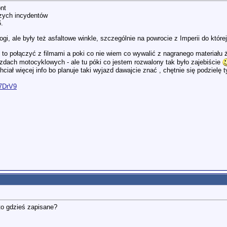
nt
szych incydentów
.
gi, ale były też asfaltowe winkle, szczególnie na powrocie z Imperii do które
cę to połączyć z filmami a poki co nie wiem co wywalić z nagranego materiału
dach motocyklowych - ale tu póki co jestem rozwalony tak było zajebiście
hciał więcej info bo planuje taki wyjazd dawajcie znać , chętnie się podzielę 
T7DrV9
 to gdzieś zapisane?