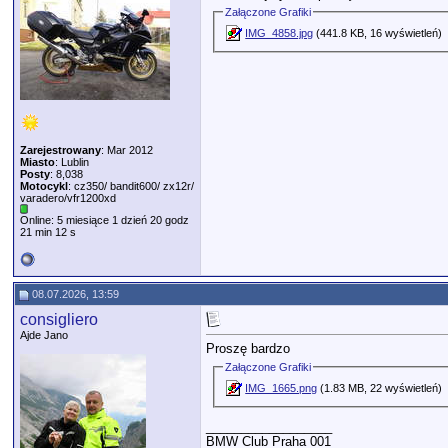
Załączone Grafiki
IMG_4858.jpg
(441.8 KB, 16 wyświetleń)
Zarejestrowany
: Mar 2012
Miasto
: Lublin
Posty
: 8,038
Motocykl
: cz350/ bandit600/ zx12r/
varadero/vfr1200xd
Online: 5 miesiące 1 dzień 20 godz
21 min 12 s
08.07.2026, 13:59
consigliero
Ajde Jano
Proszę bardzo
Załączone Grafiki
IMG_1665.png
(1.83 MB, 22 wyświetleń)
__________________
BMW Club Praha 001