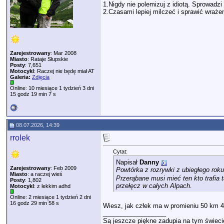
1.Nigdy nie polemizuj z idiotą. Sprowad
2.Czasami lepiej milczeć i sprawić wrażen
Zarejestrowany
: Mar 2008
Miasto
: Rataje Słupskie
Posty
: 7,651
Motocykl
: Raczej nie będę miał AT
Galeria:
Zdjęcia
Online: 10 miesiące 1 tydzień 3 dni
15 godz 19 min 7 s
08.07.2026, 14:39
rrolek
Cytat:
Napisał
Danny
Zarejestrowany
: Feb 2009
Powtórka z rozrywki z ubiegłego roku
Miasto
: a raczej wieś
Przerąbane musi mieć ten kto trafia 
Posty
: 1,802
przełęcz w całych Alpach.
Motocykl
: z lekkim adhd
Online: 2 miesiące 1 tydzień 2 dni
16 godz 29 min 58 s
Wiesz, jak człek ma w promieniu 50 km 4 
__________________
Są jeszcze piękne zadupia na tym świeci