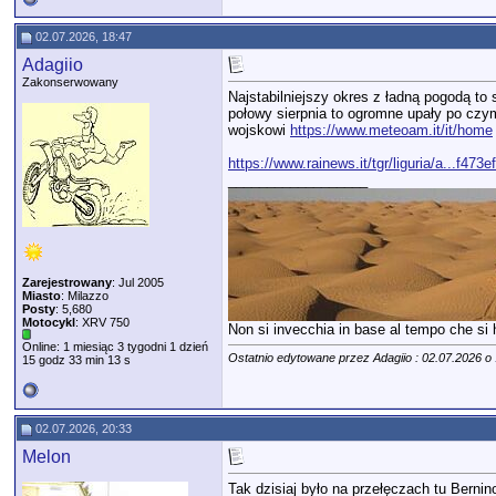
02.07.2026, 18:47
Adagiio
Zakonserwowany
Najstabilniejszy okres z ładną pogodą to
połowy sierpnia to ogromne upały po czym
wojskowi
https://www.meteoam.it/it/home
https://www.rainews.it/tgr/liguria/a...f473
__________________
Zarejestrowany
: Jul 2005
Miasto
: Milazzo
Posty
: 5,680
Motocykl
: XRV 750
Non si invecchia in base al tempo che si ha
Online: 1 miesiąc 3 tygodni 1 dzień
Ostatnio edytowane przez Adagiio : 02.07.2026 o
15 godz 33 min 13 s
02.07.2026, 20:33
Melon
Tak dzisiaj było na przełęczach tu Bernin