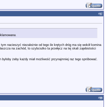
#
97
reklamowana.
ę tym nacieszyć niezależnie od tego ile krętych dróg ma się wokół komina
właszcza na zachód, to szybciutko ta przełęcz na tej skali zajebistości
ch byłoby żeby każdy miał możliwość przynajmniej raz tego spróbować.
#
98