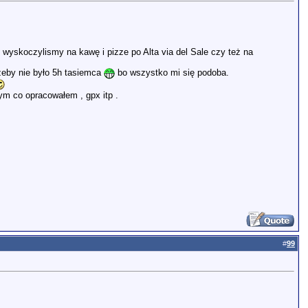
j wyskoczylismy na kawę i pizze po Alta via del Sale czy też na
 żeby nie było 5h tasiemca
bo wszystko mi się podoba.
tym co opracowałem , gpx itp .
#
99