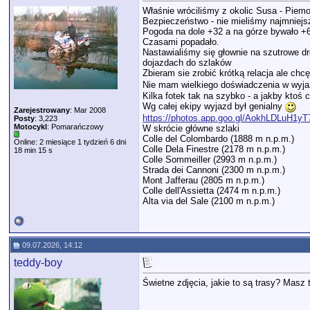
Właśnie wróciliśmy z okolic Susa - Piemo
Bezpieczeństwo - nie mieliśmy najmniej
Pogoda na dole +32 a na górze bywało +6
Czasami popadało.
Nastawialiśmy się głownie na szutrowe dro
dojazdach do szlaków
Zbieram sie zrobić krótką relacja ale ch
Nie mam wielkiego doświadczenia w wyjaz
Kilka fotek tak na szybko - a jakby ktoś c
Wg całej ekipy wyjazd był genialny
Zarejestrowany
: Mar 2008
https://photos.app.goo.gl/AokhLDLuH1y
Posty
: 3,223
Motocykl
: Pomarańczowy
W skrócie główne szlaki
Colle del Colombardo (1888 m n.p.m.)
Online: 2 miesiące 1 tydzień 6 dni
Colle Dela Finestre (2178 m n.p.m.)
18 min 15 s
Colle Sommeiller (2993 m n.p.m.)
Strada dei Cannoni (2300 m n.p.m.)
Mont Jafferau (2805 m n.p.m.)
Colle dell'Assietta (2474 m n.p.m.)
Alta via del Sale (2100 m n.p.m.)
09.07.2026, 14:12
teddy-boy
Świetne zdjęcia, jakie to są trasy? Masz