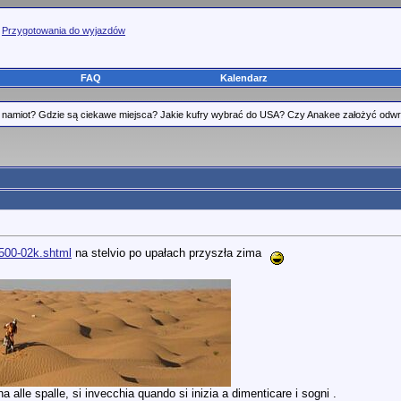
>
Przygotowania do wyjazdów
FAQ
Kalendarz
namiot? Gdzie są ciekawe miejsca? Jakie kufry wybrać do USA? Czy Anakee założyć odwro
5500-02k.shtml
na stelvio po upałach przyszła zima
 alle spalle, si invecchia quando si inizia a dimenticare i sogni .