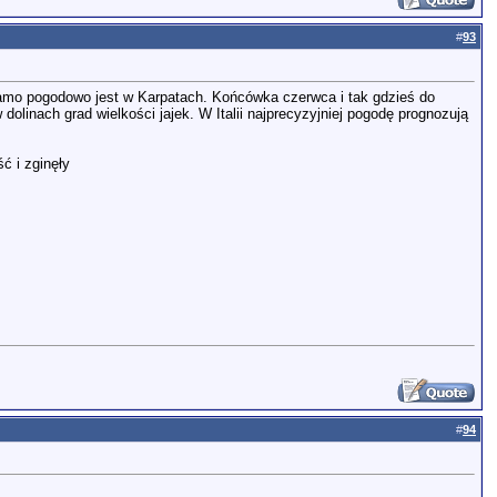
#
93
ak samo pogodowo jest w Karpatach. Końcówka czerwca i tak gdzieś do
olinach grad wielkości jajek. W Italii najprecyzyjniej pogodę prognozują
ć i zginęły
#
94