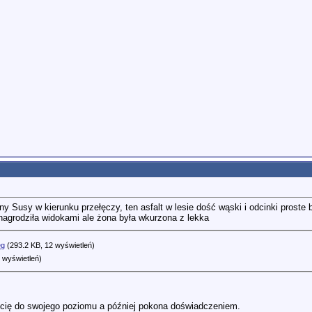
 Susy w kierunku przełęczy, ten asfalt w lesie dość wąski i odcinki proste b
nagrodziła widokami ale żona była wkurzona z lekka
eg
(293.2 KB, 12 wyświetleń)
 wyświetleń)
zi cię do swojego poziomu a później pokona doświadczeniem.