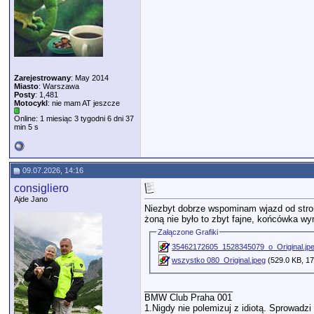
Zarejestrowany
: May 2014
Miasto
: Warszawa
Posty
: 1,481
Motocykl
: nie mam AT jeszcze
Online: 1 miesiąc 3 tygodni 6 dni 37
min 5 s
09.07.2026, 14:16
consigliero
Ajde Jano
Niezbyt dobrze wspominam wjazd od strony
żoną nie było to zbyt fajne, końcówka wy
Załączone Grafiki
35462172605_1528345079_o_Original.jp
wszystko 080_Original.jpeg
(529.0 KB, 17
__________________
BMW Club Praha 001
1.Nigdy nie polemizuj z idiotą. Sprowad