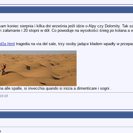
 sam koniec sierpnia i kilka dni września jeśli idzie o Alpy czy Dolomity. T
 załamanie i 20 stopni w dół. Co powoduje na wysokości śnieg po kolana a w d
efd1e.html
tragedia na via del sale, trzy osoby jadące kładem wpadły w przepaś
 alle spalle, si invecchia quando si inizia a dimenticare i sogni .
19:18
o