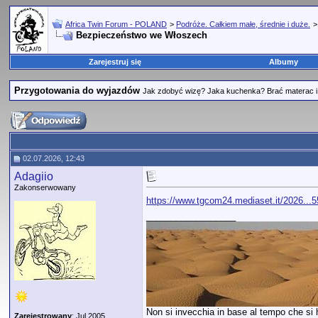
Africa Twin Forum - POLAND
>
Podróże. Całkiem małe, średnie i duże.
Bezpieczeństwo we Włoszech
Zarejestruj się
Albumy
Przygotowania do wyjazdów
Jak zdobyć wizę? Jaka kuchenka? Brać materac i 
02.07.2026, 12:43
Adagiio
Zakonserwowany
https://www.tgcom24.mediaset.it/2026...
__________________
Non si invecchia in base al tempo che si ha
Zarejestrowany
: Jul 2005