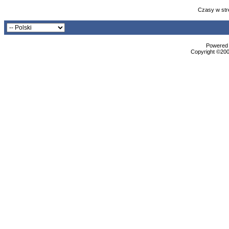
Czasy w str
Powered b
Copyright ©2000