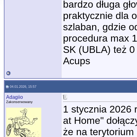
bardzo długa gło
praktycznie dla 
szlaban, gdzie o
procedura max 1
SK (UBLA) też 0 
Acups
04.01.2026, 15:57
Adagiio
Zakonserwowany
1 stycznia 2026 
at Home" dołączy
że na terytoriu