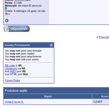
Posty
: 17,439
Motocykl
: nie mam AT jeszcze
Online: 5 miesiące 16 godz 14 min
38 s
«
Poprzed
Zasady Postowania
You
may not
post new threads
You
may not
post replies
You
may not
post attachments
You
may not
edit your posts
BB code
is
Wł.
Uśmieszki
są
Wł.
kod
[IMG]
jest
Wł.
kod HTML jest
Wył.
Forum Rules
Podobne wątki
Wątek
Autor
wyjazd na gp f1.
CZART