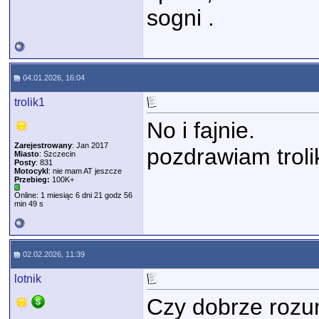
sogni .
04.01.2026, 16:04
trolik1
No i fajnie.
Zarejestrowany
: Jan 2017
pozdrawiam troli
Miasto
: Szczecin
Posty
: 831
Motocykl
: nie mam AT jeszcze
Przebieg:
100K+
Online: 1 miesiąc 6 dni 21 godz 56
min 49 s
02.02.2026, 11:39
lotnik
Czy dobrze rozu