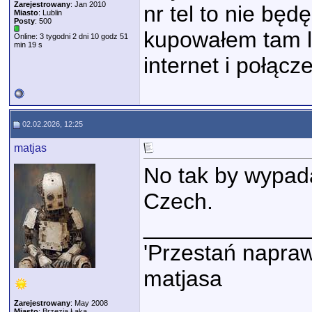
Zarejestrowany
: Jan 2010
nr tel to nie będ
Miasto
: Lublin
Posty
: 500
kupowałem tam lo
Online: 3 tygodni 2 dni 10 godz 51
min 19 s
internet i połącz
02.02.2026, 12:25
matjas
No tak by wypada
Czech.
_____________
'Przestań napraw
matjasa
Zarejestrowany
: May 2008
Miasto
: Brzezia Łąka