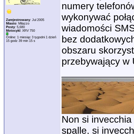
numery telefonó
wykonywać połąc
Zarejestrowany
: Jul 2005
Miasto
: Milazzo
wiadomości SMS 
Posty
: 5,680
Motocykl
: XRV 750
bez dodatkowych
Online: 1 miesiąc 3 tygodni 1 dzień
15 godz 39 min 15 s
obszaru skorzys
przebywający w U
_____________
Non si invecchia 
spalle, si invecc