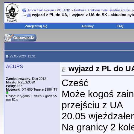
Africa Twin Forum - POLAND
>
Podróże. Całkiem małe, średnie i duże.
wyjazd z PL do UA, I wyjazd z UA do SK - aktualna syt
Zarejestruj się
Albumy
FAQ
22.05.2023, 12:31
ACUPS
wyjazd z PL do UA
Zarejestrowany
: Dec 2012
Cześć
Miasto
: RZESZOW
Posty
: 167
Motocykl
: XT 600 Tenere 1986, T7
Może kogoś zain
Online: 2 tygodni 1 dzień 7 godz 55
min 52 s
przejściu z UA
20.05 wjeżdzałe
Na granicy 2 kole