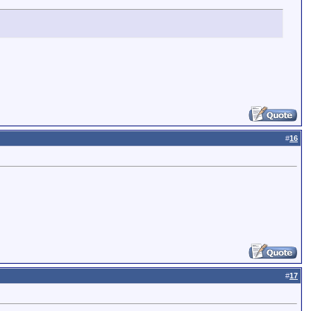
#
16
#
17