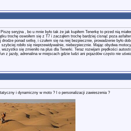
Piszę seryjna , bo u mnie było tak że jak kupiłem Tenerkę to przed nią miał
zątku trochę oswoiłem się z T7 i zacząłem trochę bardziej cisnąć poza asfalt
ej drodze ponad setkę, i czułem się na niej bezpiecznie, prowadzenie było do
m szybciej robiło się nieprzewidywalnie, niebezpiecznie. Mając obydwa moto
, wszystko się zmieniło na plus dla Tenerki. Teraz rozwijam prędkości autos
 fun z jazdy, adrenalina w miejscach gdzie ludzi ani pojazdów często nie uśw
tatyczny i dynamiczny w moto ? I o personalizacji zawieszenia ?