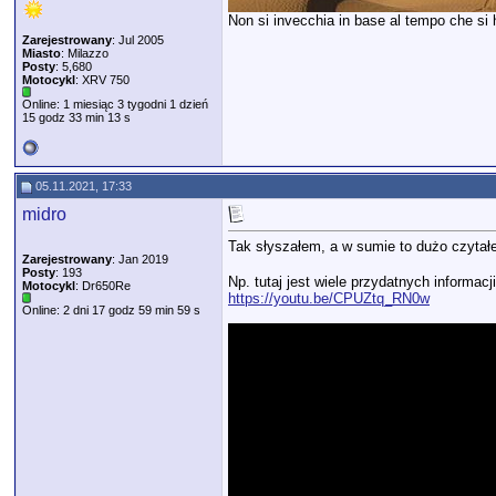
Non si invecchia in base al tempo che si ha
Zarejestrowany
: Jul 2005
Miasto
: Milazzo
Posty
: 5,680
Motocykl
: XRV 750
Online: 1 miesiąc 3 tygodni 1 dzień
15 godz 33 min 13 s
05.11.2021, 17:33
midro
Tak słyszałem, a w sumie to dużo czyta
Zarejestrowany
: Jan 2019
Posty
: 193
Np. tutaj jest wiele przydatnych informacji
Motocykl
: Dr650Re
https://youtu.be/CPUZtq_RN0w
Online: 2 dni 17 godz 59 min 59 s