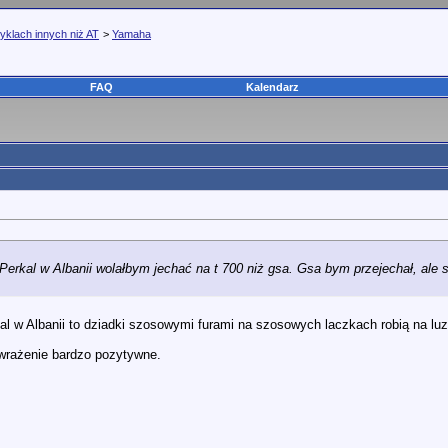
yklach innych niż AT
>
Yamaha
FAQ
Kalendarz
Perkal w Albanii wolałbym jechać na t 700 niż gsa. Gsa bym przejechał, ale 
l w Albanii to dziadki szosowymi furami na szosowych laczkach robią na luz
 wrażenie bardzo pozytywne.