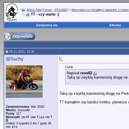
Africa Twin Forum - POLAND
>
Wszystko co chciałbyś wiedzieć o motoc
T7 - czy warto :)
Zarejestruj się
Albumy
05.11.2021, 14:36
@Suchy
Cytat:
Napisał
rene82
Taką np zwykłą kamienistą drogę na 
...
Taką np zwykłą kamienistą drogę na Perka
T7 karnąłem się bardzo krótko, pierwsze
Zarejestrowany
: Mar 2020
Miasto
: Garwolin
Posty
: 117
Motocykl
: nie AT (ale T) już nie T
Online: 2 tygodni 3 dni 7 godz 39
min 10 s