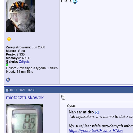
u la la
Zarejestrowany
: Jun 2008
Miasto
: S-ec
Posty
: 2,935
Motocykl
: 690 R
Galeria:
Zdjęcia
Online: 7 miesiące 3 tygodni 1 dzień
9 godz 38 min 53 s
10.11.2021, 16:30
miotacztruskawek
Cytat:
Napisał
midro
Tak słyszałem, a w sumie to dużo c
Np. tutaj jest wiele przydatnych infor
https://youtu.be/CPUZtq_RN0w