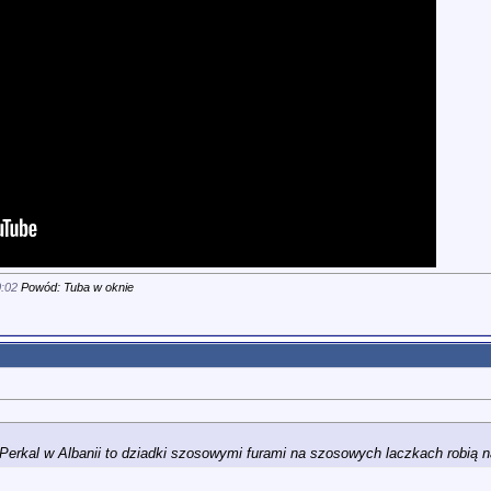
:02
Powód: Tuba w oknie
Perkal w Albanii to dziadki szosowymi furami na szosowych laczkach robią na