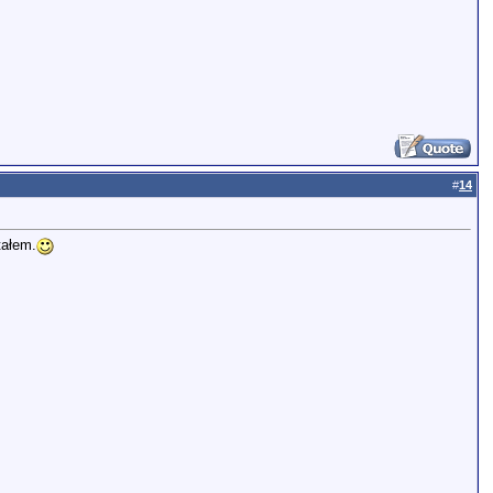
#
14
tałem.