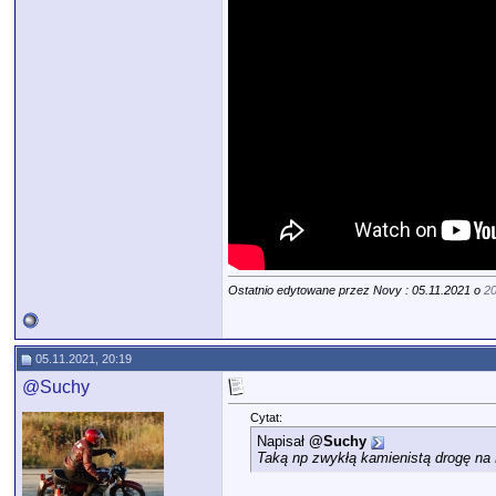
Ostatnio edytowane przez Novy : 05.11.2021 o
20
05.11.2021, 20:19
@Suchy
Cytat:
Napisał
@Suchy
Taką np zwykłą kamienistą drogę na 