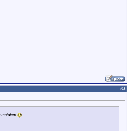
#
18
 zmotałem.