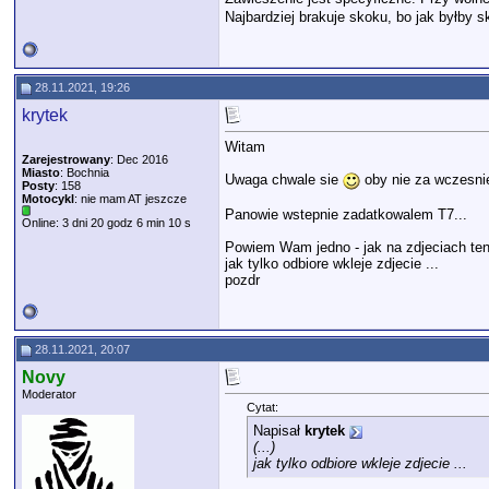
Najbardziej brakuje skoku, bo jak byłby 
28.11.2021, 19:26
krytek
Witam
Zarejestrowany
: Dec 2016
Miasto
: Bochnia
Uwaga chwale sie
oby nie za wczesnie
Posty
: 158
Motocykl
: nie mam AT jeszcze
Panowie wstepnie zadatkowalem T7...
Online: 3 dni 20 godz 6 min 10 s
Powiem Wam jedno - jak na zdjeciach ten 
jak tylko odbiore wkleje zdjecie ...
pozdr
28.11.2021, 20:07
Novy
Moderator
Cytat:
Napisał
krytek
(...)
jak tylko odbiore wkleje zdjecie ...