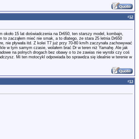
#
12
em około 15 lat doświadczenia na Dr650, ten starszy model, kombajn,
em to zacząłem mieć nie smak, a to dlatego, że stara 25 letnia Dr650
bre, nie pływała itd. Z kolei T7 już przy 70-80 km/h zaczynała zachowywać
cykle w tym samym czasie, wolałem brać Dr w teren niż Yamahę. Ale jak
tradowe na polnych drogach bez obawy o to że zawias nie wyrobi czy coś
iadczysz. Mi ten motocykl odpowiada bo sprawdza się idealnie w terenie w
#
13