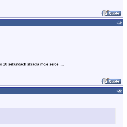
#
19
o 10 sekundach skradla moje serce ....
#
20