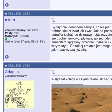
05.11.2021, 15:33
midro
Bynajmniej demonem seryjna T7 nie jest. 
Zarejestrowany
: Jan 2019
traktor, klekot zwał jak zwał. Jak na poc
Posty
: 193
potrafiła jechać po dziurawej, piaszczyst
Motocykl
: Dr650Re
się trochę nerwowo, pływała, jak jechałe
Online: 2 dni 17 godz 59 min 59 s
zmieniłem sprężyny przednie i tylną w T7
w tym stylu. Po takiej zmianie jest mega
jakim zazwyczaj jeżdżę.
05.11.2021, 17:24
Adagiio
Zakonserwowany
A słyszał kolega o czymś takim jak sag s
__________________