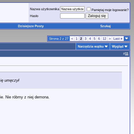
Nazwa użytkownika
Pamiętaj moje logowanie?
Hasło
Dzisiejsze Posty
Szukaj
Strona 2 z 27
<
1
2
3
4
5
6
12
>
Last
»
Narzędzia wątku
Wygląd
#
11
się umęczył
ie. Nie róbmy z niej demona.