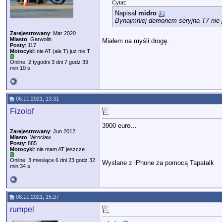
Cytat:
Napisał
midro
Bynajmniej demonem seryjna T7 nie j
Zarejestrowany
: Mar 2020
Miasto
: Garwolin
Miałem na myśli drogę.
Posty
: 117
Motocykl
: nie AT (ale T) już nie T
Online: 2 tygodni 3 dni 7 godz 39
min 10 s
06.11.2021, 13:31
Fizolof
3900 euro…
Zarejestrowany
: Jun 2012
Miasto
: Wrocław
Posty
: 885
Motocykl
: nie mam AT jeszcze
Online: 3 miesiące 6 dni 23 godz 32
Wysłane z iPhone za pomocą Tapatalk
min 34 s
08.11.2021, 15:27
rumpel