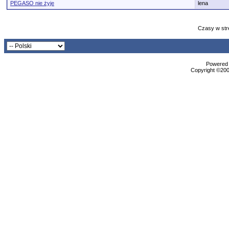
PEGASO nie żyje
lena
Czasy w str
Powered b
Copyright ©2000