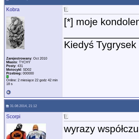
Kobra
[*] moje kondole
_____________
Kiedyś Tygrysek
Zarejestrowany
: Oct 2010
Miasto
: TYCHY
Posty
: 431
Motocykl
: SD02
Przebieg:
000000
Online: 2 miesiące 22 godz 42 min
18 s
31.08.2014, 21:12
Scorpi
wyrazy współczuc