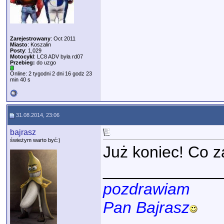
Zarejestrowany
: Oct 2011
Miasto
: Koszalin
Posty
: 1,029
Motocykl
: LC8 ADV była rd07
Przebieg:
do uzgo
Online: 2 tygodni 2 dni 16 godz 23
min 40 s
31.08.2014, 23:06
bajrasz
świeżym warto być:)
Już koniec! Co za
_____________
pozdrawiam
Pan Bajrasz