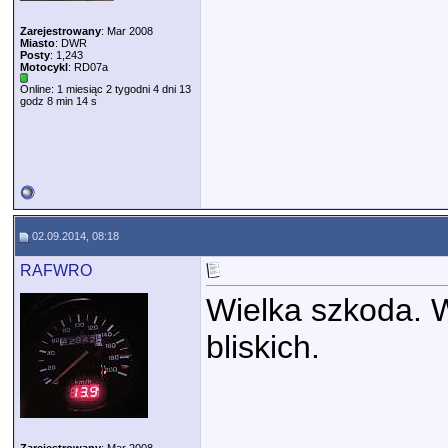
Zarejestrowany
: Mar 2008
Miasto
: DWR
Posty
: 1,243
Motocykl
: RD07a
Online: 1 miesiąc 2 tygodni 4 dni 13
godz 8 min 14 s
02.09.2014, 08:18
RAFWRO
Wielka szkoda. W
bliskich.