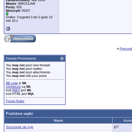
Zarejestrowany
: Mar 2008
Miasto
: WROCŁAW
Posty
: 655
Motocykl
: RD07
Online: 3 tygodni 3 dni 2 godz 10
min 10 s
«
Poprzed
Zasady Postowania
You
may not
post new threads
You
may not
post replies
You
may not
post attachments
You
may not
edit your posts
BB code
is
Wł.
Uśmieszki
są
Wł.
kod
[IMG]
jest
Wł.
kod HTML jest
Wył.
Forum Rules
Podobne wątki
Wątek
Auto
Szsznurek nie żyje
lj77