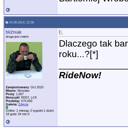
24.08.2014, 22:06
bliźniak
droga jest celem
Dlaczego tak ba
roku...?[*]
_____________
RideNow!
Zarejestrowany
: Oct 2010
Miasto
: Wrocław
Posty
: 1,007
Motocykl
: RD07, LC8
Przebieg:
X70.000
Galeria:
Zdjęcia
Online: 1 miesiąc 2 tygodni 1 dzień
18 godz 34 min 0