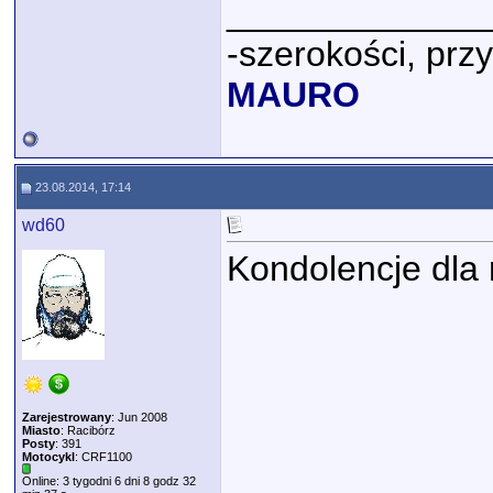
_____________
-szerokości, prz
MAURO
23.08.2014, 17:14
wd60
Kondolencje dla 
Zarejestrowany
: Jun 2008
Miasto
: Racibórz
Posty
: 391
Motocykl
: CRF1100
Online: 3 tygodni 6 dni 8 godz 32