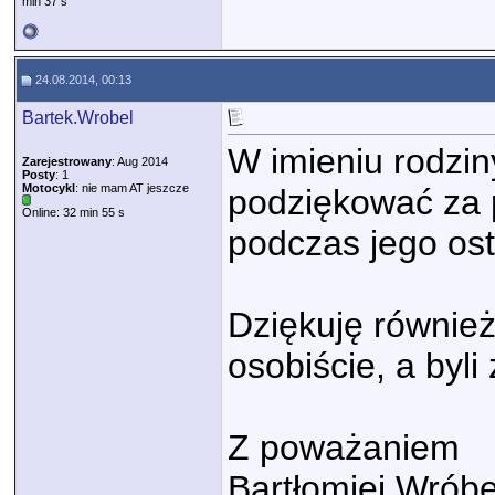
min 37 s
24.08.2014, 00:13
Bartek.Wrobel
W imieniu rodzin
Zarejestrowany
: Aug 2014
Posty
: 1
Motocykl
: nie mam AT jeszcze
podziękować za 
Online: 32 min 55 s
podczas jego osta
Dziękuję również
osobiście, a byli
Z poważaniem
Bartłomiej Wróbe