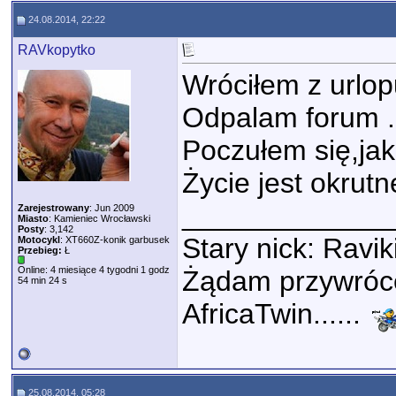
24.08.2014, 22:22
RAVkopytko
Wróciłem z urlo
Odpalam forum ...
Poczułem się,ja
Życie jest okrutne
_____________
Zarejestrowany
: Jun 2009
Miasto
: Kamieniec Wrocławski
Posty
: 3,142
Stary nick: Rav
Motocykl
: XT660Z-konik garbusek
Przebieg:
Ł
Online: 4 miesiące 4 tygodni 1 godz
Żądam przywróce
54 min 24 s
AfricaTwin......
25.08.2014, 05:28