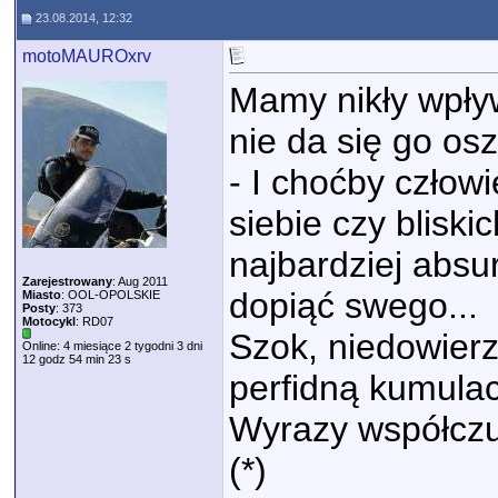
23.08.2014, 12:32
motoMAUROxrv
Mamy nikły wpływ
nie da się go osz
- I choćby człowi
siebie czy bliskic
najbardziej absu
Zarejestrowany
: Aug 2011
dopiąć swego...
Miasto
: OOL-OPOLSKIE
Posty
: 373
Motocykl
: RD07
Szok, niedowierz
Online: 4 miesiące 2 tygodni 3 dni
12 godz 54 min 23 s
perfidną kumulac
Wyrazy współczuci
(*)