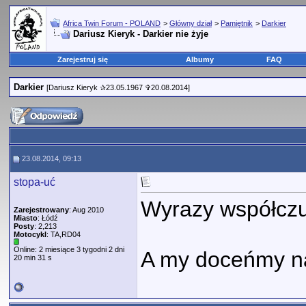
Africa Twin Forum - POLAND
>
Główny dział
>
Pamiętnik
>
Darkier
Dariusz Kieryk - Darkier nie żyje
Zarejestruj się
Albumy
FAQ
Darkier
[Dariusz Kieryk ✰23.05.1967 ✞20.08.2014]
23.08.2014, 09:13
stopa-uć
Wyrazy współczuc
Zarejestrowany
: Aug 2010
Miasto
: Łódź
Posty
: 2,213
Motocykl
: TA,RD04
Online: 2 miesiące 3 tygodni 2 dni
A my doceńmy na
20 min 31 s