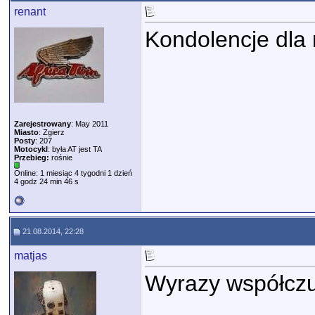
renant
Kondolencje dla 
Zarejestrowany
: May 2011
Miasto
: Zgierz
Posty
: 207
Motocykl
: była AT jest TA
Przebieg:
rośnie
Online: 1 miesiąc 4 tygodni 1 dzień
4 godz 24 min 46 s
21.08.2014, 22:28
matjas
Wyrazy współczuc