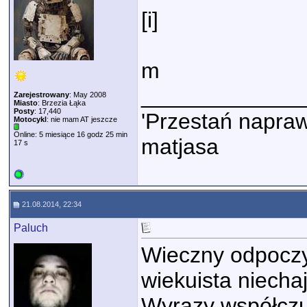
[i]
m
_____________
Zarejestrowany
: May 2008
Miasto
: Brzezia Łąka
Posty
: 17,440
'Przestań napraw
Motocykl
: nie mam AT jeszcze
Online: 5 miesiące 16 godz 25 min
matjasa
17 s
21.08.2014, 22:34
Paluch
Wieczny odpoczy
wiekuista niechaj
Wyrazy współczuc