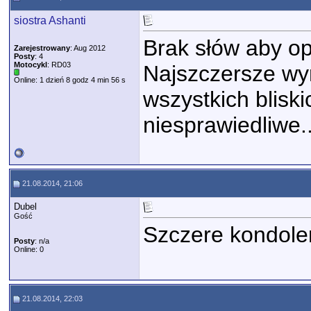
siostra Ashanti
Brak słów aby opi
Zarejestrowany
: Aug 2012
Posty
: 4
Motocykl
: RD03
Najszczersze wyr
Online: 1 dzień 8 godz 4 min 56 s
wszystkich bliski
niesprawiedliwe..
21.08.2014, 21:06
Dubel
Gość
Szczere kondolen
Posty
: n/a
Online: 0
21.08.2014, 22:03