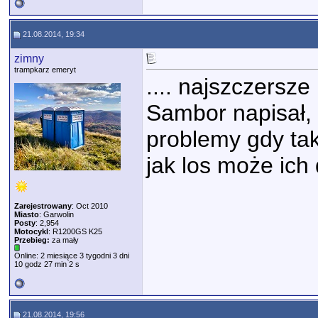
21.08.2014, 19:34
zimny
trampkarz emeryt
.... najszczersze
Sambor napisał, 
problemy gdy ta
jak los może ich
Zarejestrowany
: Oct 2010
Miasto
: Garwolin
Posty
: 2,954
Motocykl
: R1200GS K25
Przebieg:
za mały
Online: 2 miesiące 3 tygodni 3 dni
10 godz 27 min 2 s
21.08.2014, 19:56