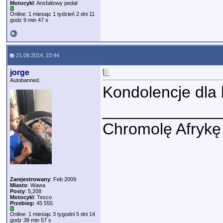
Motocykl
: Ansfaltowy pedał
Online: 1 miesiąc 1 tydzień 2 dni 11
godz 9 min 47 s
21.08.2014, 23:44
jorge
Autobanned.
Kondolencje dla b
_____________
Chromolę Afrykę 
Zarejestrowany
: Feb 2009
Miasto
: Wawa
Posty
: 5,208
Motocykl
: Tesco
Przebieg:
45 555
Online: 1 miesiąc 3 tygodni 5 dni 14
godz 38 min 57 s