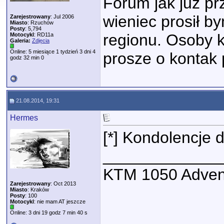
Forum jak juz prz
wieniec prosił b
Zarejestrowany
: Jul 2006
Miasto
: Rzuchów
Posty
: 5,794
regionu. Osoby k
Motocykl
: RD11a
Galeria:
Zdjęcia
Online: 5 miesiące 1 tydzień 3 dni 4
prosze o kontak 
godz 32 min 0
21.08.2014, 19:31
Hermes
[*] Kondolencje d
_____________
KTM 1050 Adven
Zarejestrowany
: Oct 2013
Miasto
: Kraków
Posty
: 100
Motocykl
: nie mam AT jeszcze
Online: 3 dni 19 godz 7 min 40 s