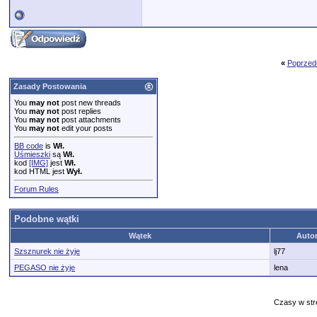
«
Poprzed
Zasady Postowania
You
may not
post new threads
You
may not
post replies
You
may not
post attachments
You
may not
edit your posts
BB code
is
Wł.
Uśmieszki
są
Wł.
kod
[IMG]
jest
Wł.
kod HTML jest
Wył.
Forum Rules
Podobne wątki
Wątek
Auto
Szsznurek nie żyje
lj77
PEGASO nie żyje
lena
Czasy w str