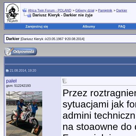
Africa Twin Forum - POLAND
>
Główny dział
>
Pamiętnik
>
Darkier
Dariusz Kieryk - Darkier nie żyje
Zarejestruj się
Albumy
FAQ
Darkier
[Dariusz Kieryk ✰23.05.1967 ✞20.08.2014]
21.08.2014, 19:20
pałeł
gsm: 512242193
Przez roztragnie
sytuacjami jak 
admini techniczn
na stoaowne do d