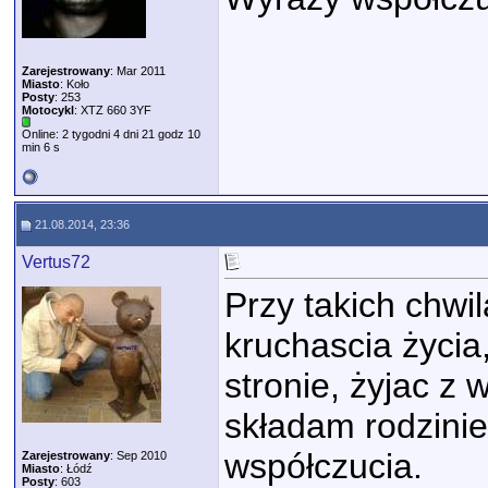
Zarejestrowany
: Mar 2011
Miasto
: Koło
Posty
: 253
Motocykl
: XTZ 660 3YF
Online: 2 tygodni 4 dni 21 godz 10
min 6 s
21.08.2014, 23:36
Vertus72
Przy takich chwi
kruchascia życia,
stronie, żyjac z 
składam rodzinie
współczucia.
Zarejestrowany
: Sep 2010
Miasto
: Łódź
Posty
: 603