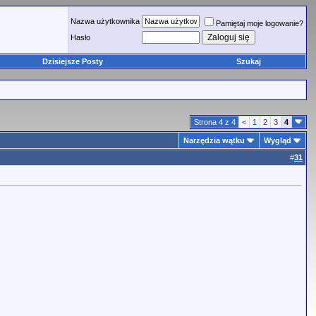
Nazwa użytkownika
Pamiętaj moje logowanie?
Hasło
Dzisiejsze Posty
Szukaj
Strona 4 z 4
<
1
2
3
4
Narzędzia wątku
Wygląd
#
31