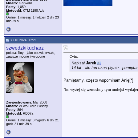
Miasto
: Garwolin
Posty
: 1,059
Motocykl
: KTM 1190 Adv
Online: 1 miesiąc 1 tydzień 2 dni 23
min 29 s
30.10.2024, 12:21
szwedzkikucharz
poleca: filcy - jako obuwie trwałe,
zawsze modne i wygodne
Cytat:
Napisał
Jarek
14 lat...ale ten czas płynie...pamię
Pamiętamy, często wspominam Anię[*]
__________________
"Im wyżej się wznosimy tym mniejsi wydajemy
Zarejestrowany
: Mar 2008
Miasto
: W-wa/Stare Bielany
Posty
: 864
Motocykl
: RD07a
Online: 1 miesiąc 3 tygodni 6 dni 21
godz 31 min 39 s