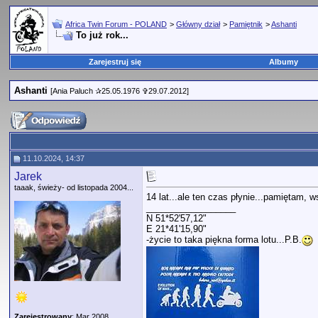
Africa Twin Forum - POLAND
>
Główny dział
>
Pamiętnik
>
Ashanti
To już rok...
Zarejestruj się
Albumy
Ashanti
[Ania Paluch ✰25.05.1976 ✞29.07.2012]
11.10.2024, 14:37
Jarek
taaak, świeży- od listopada 2004...
14 lat...ale ten czas płynie...pamiętam, 
__________________
N 51*52'57,12"
E 21*41'15,90"
-życie to taka piękna forma lotu...P.B.
Zarejestrowany
: Mar 2008