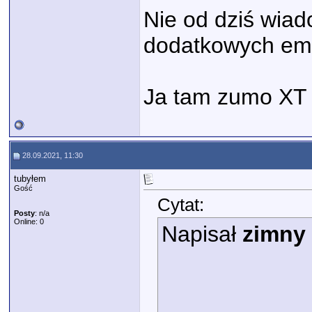
Nie od dziś wiad
dodatkowych emoc
Ja tam zumo XT 
28.09.2021, 11:30
tubyłem
Gość
Cytat:
Posty
: n/a
Online: 0
Napisał
zimny