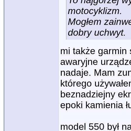
To najgorzej w
motocyklizm.
Mogłem zainwe
dobry uchwyt.
mi także garmin 
awaryjne urządze
nadaje. Mam zu
którego używał
beznadziejny ekr
epoki kamienia 
model 550 był n