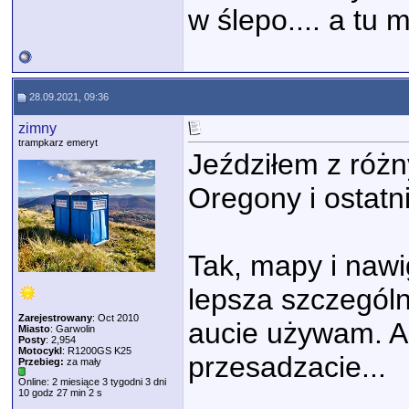
w ślepo.... a tu m
28.09.2021, 09:36
zimny
trampkarz emeryt
Jeździłem z róż
Oregony i ostatn
Tak, mapy i nawig
lepsza szczególn
Zarejestrowany
: Oct 2010
aucie używam. A
Miasto
: Garwolin
Posty
: 2,954
Motocykl
: R1200GS K25
przesadzacie...
Przebieg:
za mały
Online: 2 miesiące 3 tygodni 3 dni
10 godz 27 min 2 s