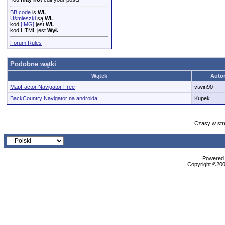
BB code
is
Wł.
Uśmieszki
są
Wł.
kod
[IMG]
jest
Wł.
kod HTML jest
Wył.
Forum Rules
Podobne wątki
Wątek
Auto
MapFactor Navigator Free
vtwin90
BackCountry Navigator na androida
Kupek
Czasy w str
Powered b
Copyright ©2000