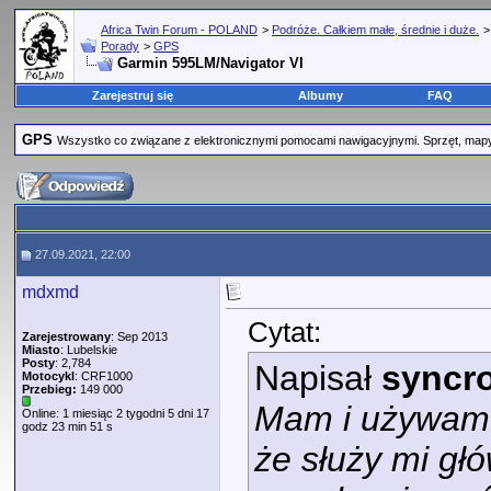
Africa Twin Forum - POLAND
>
Podróże. Całkiem małe, średnie i duże.
Porady
>
GPS
Garmin 595LM/Navigator VI
Zarejestruj się
Albumy
FAQ
GPS
Wszystko co związane z elektronicznymi pomocami nawigacyjnymi. Sprzęt, mapy
27.09.2021, 22:00
mdxmd
Cytat:
Zarejestrowany
: Sep 2013
Miasto
: Lubelskie
Posty
: 2,784
Napisał
syncro
Motocykl
: CRF1000
Przebieg:
149 000
Mam i używam 
Online: 1 miesiąc 2 tygodni 5 dni 17
godz 23 min 51 s
że służy mi głó