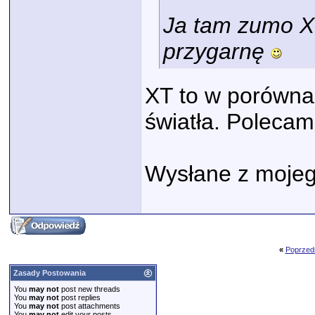
Ja tam zumo X
przygarnę
XT to w porównan
światła. Polecam
Wysłane z mojeg
«
Poprzed
Zasady Postowania
You
may not
post new threads
You
may not
post replies
You
may not
post attachments
You
may not
edit your posts