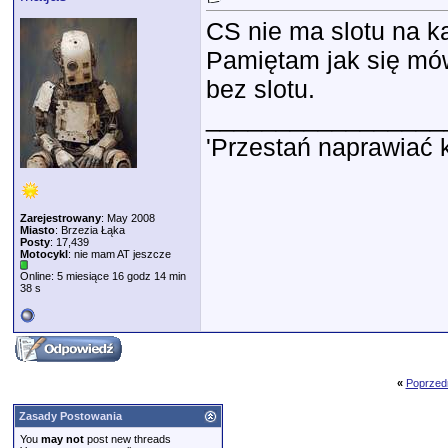
CS nie ma slotu na k
Pamiętam jak się mów
bez slotu.
_________________
'Przestań naprawiać 
Zarejestrowany
: May 2008
Miasto
: Brzezia Łąka
Posty
: 17,439
Motocykl
: nie mam AT jeszcze
Online: 5 miesiące 16 godz 14 min
38 s
«
Poprzed
Zasady Postowania
You
may not
post new threads