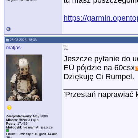
tu masz poszczególne
https://garmin.opent
28.03.2026, 18:33
matjas
Jeszcze pytanie do u
EU pójdzie na 60csx
Dziękuję Ci Rumpel.
_________________
'Przestań naprawiać 
Zarejestrowany
: May 2008
Miasto
: Brzezia Łąka
Posty
: 17,439
Motocykl
: nie mam AT jeszcze
Online: 5 miesiące 16 godz 14 min
38 s