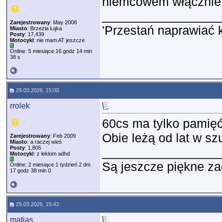
niemcowem włącznie
_________________
Zarejestrowany
: May 2008
'Przestań naprawiać 
Miasto
: Brzezia Łąka
Posty
: 17,439
Motocykl
: nie mam AT jeszcze
Online: 5 miesiące 16 godz 14 min
38 s
29.03.2026, 15:00
rrolek
60cs ma tylko pamięć
Obie leżą od lat w sz
Zarejestrowany
: Feb 2009
Miasto
: a raczej wieś
Posty
: 1,805
_________________
Motocykl
: z lekkim adhd
Są jeszcze piękne za
Online: 2 miesiące 1 tydzień 2 dni
17 godz 38 min 0
29.03.2026, 15:43
matjas