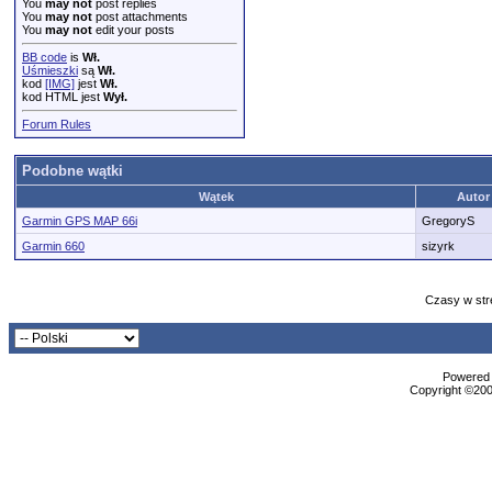
You
may not
post replies
You
may not
post attachments
You
may not
edit your posts
BB code
is
Wł.
Uśmieszki
są
Wł.
kod
[IMG]
jest
Wł.
kod HTML jest
Wył.
Forum Rules
Podobne wątki
Wątek
Autor
Garmin GPS MAP 66i
GregoryS
Garmin 660
sizyrk
Czasy w str
Powered b
Copyright ©2000