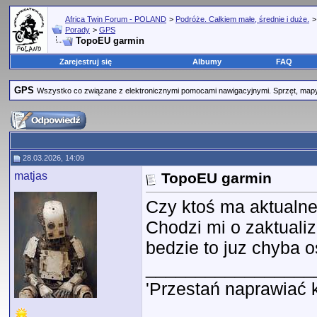
Africa Twin Forum - POLAND
>
Podróże. Całkiem małe, średnie i duże.
Porady
>
GPS
TopoEU garmin
Zarejestruj się
Albumy
FAQ
GPS
Wszystko co związane z elektronicznymi pomocami nawigacyjnymi. Sprzęt, mapy
28.03.2026, 14:09
matjas
TopoEU garmin
Czy ktoś ma aktualn
Chodzi mi o zaktuali
bedzie to juz chyba o
_________________
'Przestań naprawiać 