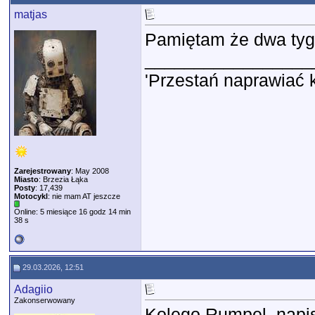
matjas
Pamiętam że dwa tyg
_________________
'Przestań naprawiać 
Zarejestrowany
: May 2008
Miasto
: Brzezia Łąka
Posty
: 17,439
Motocykl
: nie mam AT jeszcze
Online: 5 miesiące 16 godz 14 min
38 s
29.03.2026, 12:51
Adagiio
Zakonserwowany
Kolego Rumpel, napis