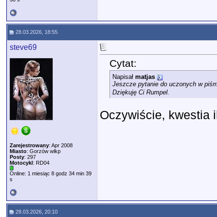
28.03.2026, 18:55
steve69
Cytat:
Napisał
matjas
Jeszcze pytanie do uczonych w piśmi
Dziękuję Ci Rumpel.
Oczywiście, kwestia i
Zarejestrowany
: Apr 2008
Miasto
: Gorzów wlkp
Posty
: 297
Motocykl
: RD04
Online: 1 miesiąc 8 godz 34 min 39
s
28.03.2026, 20:10