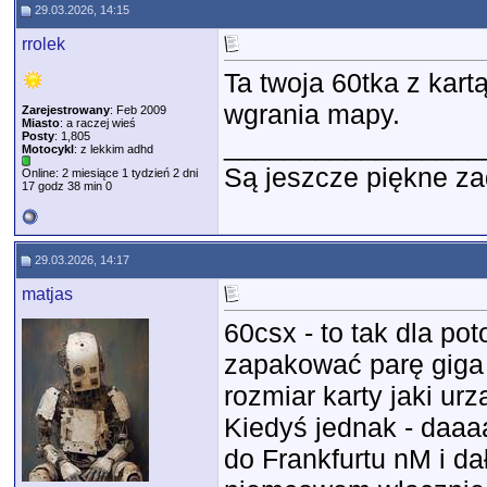
29.03.2026, 14:15
rrolek
Ta twoja 60tka z kar
wgrania mapy.
Zarejestrowany
: Feb 2009
Miasto
: a raczej wieś
Posty
: 1,805
_________________
Motocykl
: z lekkim adhd
Są jeszcze piękne za
Online: 2 miesiące 1 tydzień 2 dni
17 godz 38 min 0
29.03.2026, 14:17
matjas
60csx - to tak dla po
zapakować parę giga 
rozmiar karty jaki ur
Kiedyś jednak - daa
do Frankfurtu nM i da