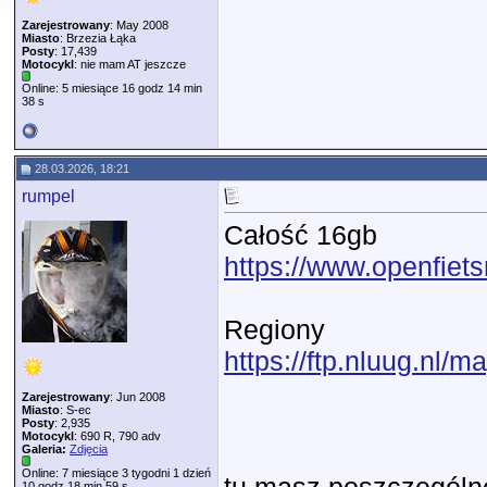
Zarejestrowany
: May 2008
Miasto
: Brzezia Łąka
Posty
: 17,439
Motocykl
: nie mam AT jeszcze
Online: 5 miesiące 16 godz 14 min
38 s
28.03.2026, 18:21
rumpel
Całość 16gb
https://www.openfiet
Regiony
https://ftp.nluug.nl/
Zarejestrowany
: Jun 2008
Miasto
: S-ec
Posty
: 2,935
Motocykl
: 690 R, 790 adv
Galeria:
Zdjęcia
Online: 7 miesiące 3 tygodni 1 dzień
10 godz 18 min 59 s