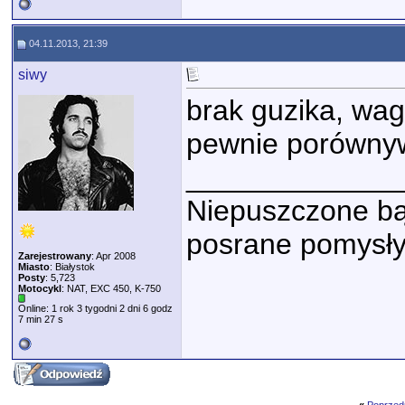
04.11.2013, 21:39
siwy
brak guzika, wag
pewnie porówny
_____________
Niepuszczone bąk
posrane pomysły
Zarejestrowany
: Apr 2008
Miasto
: Białystok
Posty
: 5,723
Motocykl
: NAT, EXC 450, K-750
Online: 1 rok 3 tygodni 2 dni 6 godz
7 min 27 s