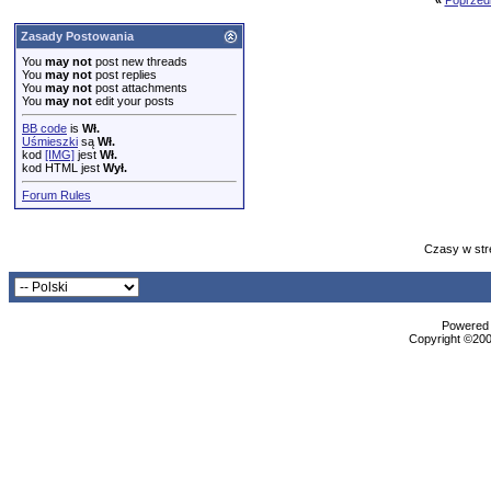
«
Poprzed
Zasady Postowania
You
may not
post new threads
You
may not
post replies
You
may not
post attachments
You
may not
edit your posts
BB code
is
Wł.
Uśmieszki
są
Wł.
kod
[IMG]
jest
Wł.
kod HTML jest
Wył.
Forum Rules
Czasy w str
Powered b
Copyright ©2000