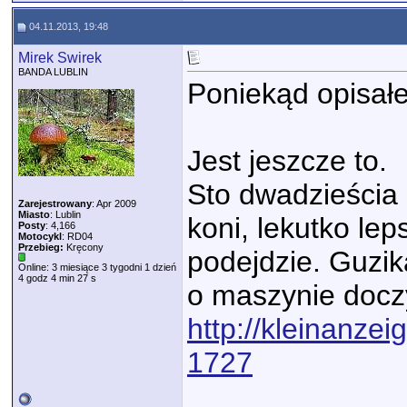
04.11.2013, 19:48
Mirek Swirek
BANDA LUBLIN
Poniekąd opisałe
Jest jeszcze to.
Sto dwadzieścia 
Zarejestrowany
: Apr 2009
Miasto
: Lublin
koni, lekutko lep
Posty
: 4,166
Motocykl
: RD04
Przebieg:
Kręcony
podejdzie. Guzika
Online: 3 miesiące 3 tygodni 1 dzień
4 godz 4 min 27 s
o maszynie doczy
http://kleinanze
1727