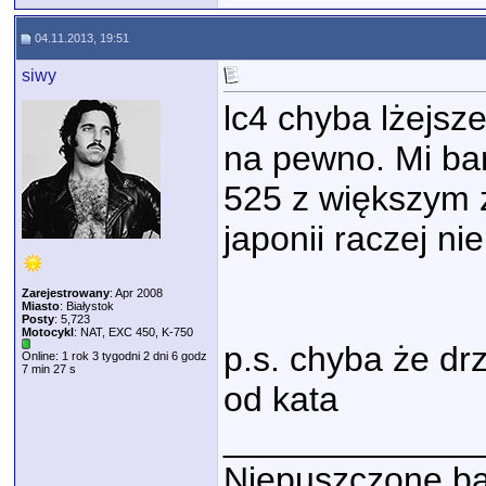
04.11.2013, 19:51
siwy
lc4 chyba lżejsze
na pewno. Mi bar
525 z większym 
japonii raczej ni
Zarejestrowany
: Apr 2008
Miasto
: Białystok
Posty
: 5,723
Motocykl
: NAT, EXC 450, K-750
p.s. chyba że dr
Online: 1 rok 3 tygodni 2 dni 6 godz
7 min 27 s
od kata
_____________
Niepuszczone bąk