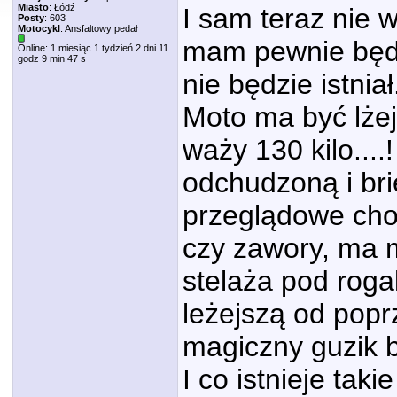
Miasto
: Łódź
I sam teraz nie w
Posty
: 603
Motocykl
: Ansfaltowy pedał
mam pewnie będą
Online: 1 miesiąc 1 tydzień 2 dni 11
godz 9 min 47 s
nie będzie istniał.
Moto ma być lżej
waży 130 kilo....
odchudzoną i bri
przeglądowe choć 
czy zawory, ma m
stelaża pod roga
leżejszą od popr
magiczny guzik by
I co istnieje taki