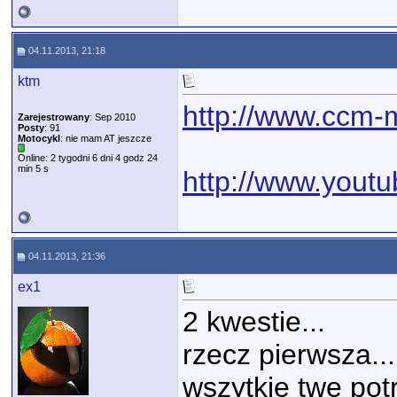
04.11.2013, 21:18
ktm
http://www.ccm-
Zarejestrowany
: Sep 2010
Posty
: 91
Motocykl
: nie mam AT jeszcze
Online: 2 tygodni 6 dni 4 godz 24
min 5 s
http://www.you
04.11.2013, 21:36
ex1
2 kwestie...
rzecz pierwsza..
wszytkie twe potrz