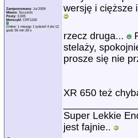
wersję i cięższe 
Zarejestrowany
: Jul 2009
Miasto
: Szczecin
Posty
: 3,005
Motocykl
: CRF1100
Online: 1 miesiąc 1 tydzień 4 dni 12
godz 56 min 28 s
rzecz druga...
R
stelaży, spokojn
prosze się nie p
XR 650 też chyba
_____________
Super Lekkie En
jest fajnie..