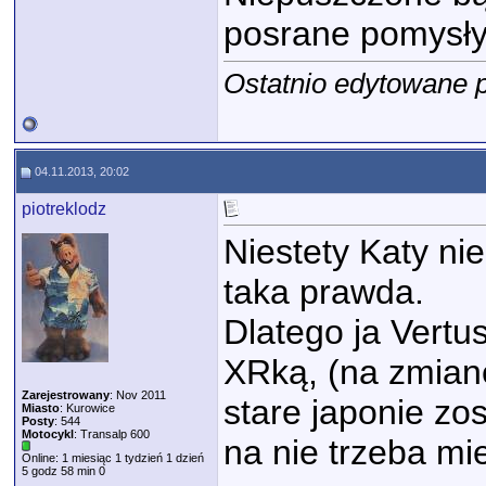
posrane pomysły
Ostatnio edytowane p
04.11.2013, 20:02
piotreklodz
Niestety Katy nie
taka prawda.
Dlatego ja Vertu
XRką, (na zmianę 
Zarejestrowany
: Nov 2011
stare japonie zo
Miasto
: Kurowice
Posty
: 544
Motocykl
: Transalp 600
na nie trzeba mi
Online: 1 miesiąc 1 tydzień 1 dzień
5 godz 58 min 0