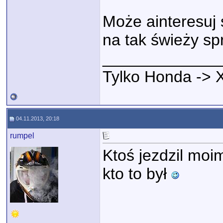
Może ainteresuj s
na tak świeży sp
_____________
Tylko Honda -> 
04.11.2013, 20:18
rumpel
Ktoś jezdzil mo
kto to był