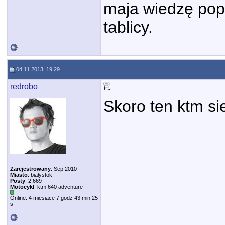
maja wiedzę pop
tablicy.
04.11.2013, 19:29
redrobo
Skoro ten ktm si
Zarejestrowany
: Sep 2010
Miasto
: białystok
Posty
: 2,669
Motocykl
: ktm 640 adventure
Online: 4 miesiące 7 godz 43 min 25
s