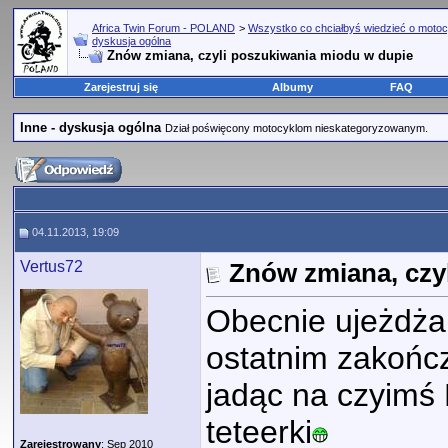
Africa Twin Forum - POLAND
>
Wszystko co chciałbyś wiedzieć o motoc
dyskusja ogólna
Znów zmiana, czyli poszukiwania miodu w dupie
Zarejestruj się
Albumy
FAQ
Inne - dyskusja ogólna
Dział poświęcony motocyklom nieskategoryzowanym.
04.11.2013, 19:09
Vertus72
Znów zmiana, czy
Obecnie ujeżdża
ostatnim zakończ
jadąc na czyimś 
teteerki
Zarejestrowany
: Sep 2010