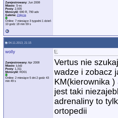
Zarejestrowany
: Jun 2008
Miasto
: S-ec
Posty
: 2,935
Motocykl
: 690 R, 790 adv
Galeria:
Zdjęcia
Online: 7 miesiące 3 tygodni 1 dzień
10 godz 18 min 59 s
04.11.2013, 21:15
wolly
Vertus nie szuka
Zarejestrowany
: Apr 2008
Miasto
: Łódź
Posty
: 1,311
wadze i zobacz j
Motocykl
: RD01
Online: 2 miesiące 5 dni 2 godz 43
KM(kierownika )
min 49 s
jest taki niezaje
adrenaliny to ty
ortopedii