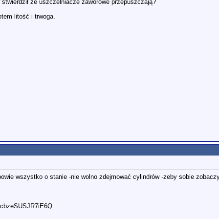
 stwierdził że uszczelniacze zaworowe przepuszczają?
tem litość i trwoga.
o powie wszystko o stanie -nie wolno zdejmować cylindrów -zeby sobie zoba
xecbzeSUSJR7iE6Q