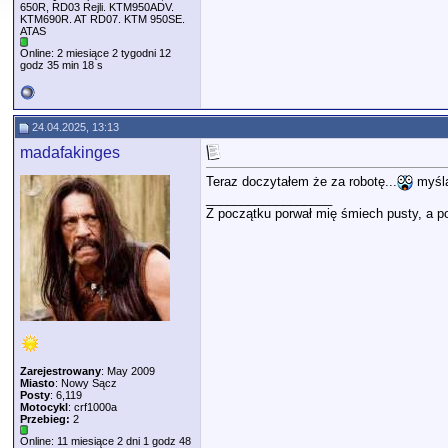
650R, RD03 Rejli. KTM950ADV.
KTM690R. AT RD07. KTM 950SE.
ATAS
Online: 2 miesiące 2 tygodni 12
godz 35 min 18 s
24.04.2025, 13:13
madafakinges
Teraz doczytałem że za robotę...
myśla
__________________
Z początku porwał mię śmiech pusty, a po
Zarejestrowany
: May 2009
Miasto
: Nowy Sącz
Posty
: 6,119
Motocykl
: crf1000a
Przebieg:
2
Online: 11 miesiące 2 dni 1 godz 48