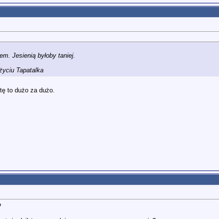
. Jesienią byłoby taniej.
yciu Tapatalka
tę to dużo za dużo.
?