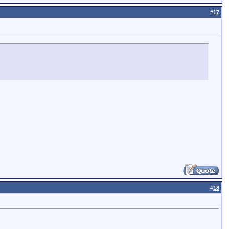
#
17
#
18