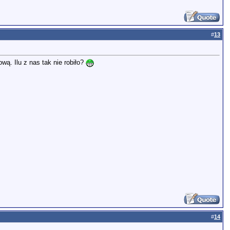
#
13
ową. Ilu z nas tak nie robiło?
#
14