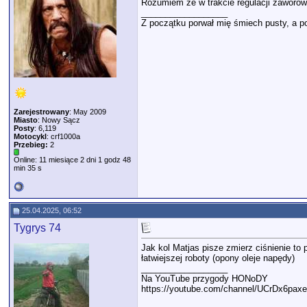
Rozumiem że w trakcie regulacji zaworów
__________________
Z początku porwał mię śmiech pusty, a po
Zarejestrowany
: May 2009
Miasto
: Nowy Sącz
Posty
: 6,119
Motocykl
: crf1000a
Przebieg:
2
Online: 11 miesiące 2 dni 1 godz 48
min 35 s
25.04.2025, 06:52
Tygrys 74
Jak kol Matjas pisze zmierz ciśnienie t
łatwiejszej roboty (opony oleje napędy)
__________________
Na YouTube przygody HONoDY
https://youtube.com/channel/UCrDx6pa