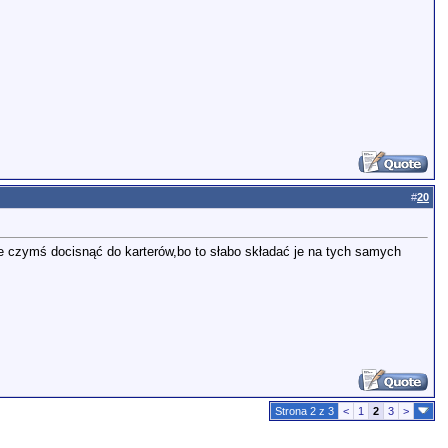
#
20
 je czymś docisnąć do karterów,bo to słabo składać je na tych samych
Strona 2 z 3
<
1
2
3
>