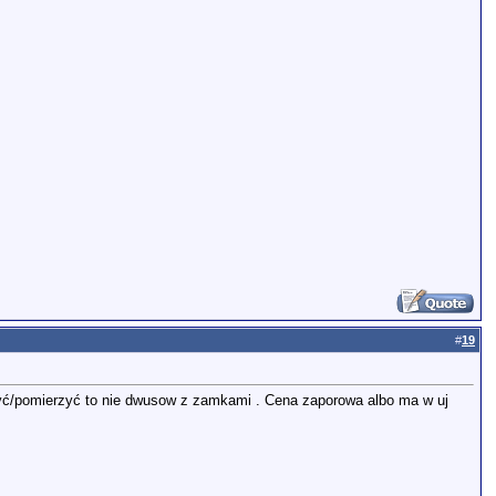
#
19
czyć/pomierzyć to nie dwusow z zamkami . Cena zaporowa albo ma w uj