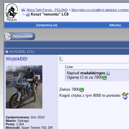
Africa Twin Forum - POLAND
>
Wszystko co chciałbyś wiedzieć o motoc
Koszt "remontu" LC8
Zarejestruj się
Albumy
24.04.2025, 13:11
WojtekBBI
Cytat:
Napisał
madafakinges
Ogarnę Ci to za 7900
Zieloni 7800
Kogoś chyba z tym 8000 to poniosło
Zarejestrowany
: Dec 2010
Miasto
: Szikago
Posty
: 1,354
Motocykl
: Super Tenere 750, DR