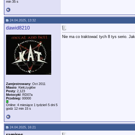
min 35 s
24.04.2025, 13:32
dawid8210
Nie ma co traktować tych 8 tys serio. Jak 
Zarejestrowany
: Oct 2011
Miasto
: Kiełczygłów
Posty
: 2,123
Motocykl
: RD07a
Przebieg:
00000
Online: 4 miesiące 1 tydzień 5 dni 5
godz 12 min 15 s
24.04.2025, 16:21
ramires