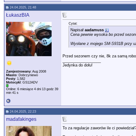
24.04.2025, 21:48
ŁukaszBIA
Cytat:
Napisał
aadamuss
Cena pewnie wysoka bo przed sezonem
Wysłane z mojego SM-S931B przy uż
Przed sezonem czy nie, 8k za samą robo
__________________
Jedynka do dołu!
Zarejestrowany
: Aug 2008
Miasto
: Dobrzyniewo
Posty
: 1,582
Motocykl
: GS12ADV
Online: 6 miesiące 4 dni 13 godz 39
min 41 s
24.04.2025, 22:23
madafakinges
To za regulacje zaworów ile ci powiedział