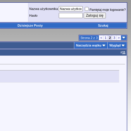
Nazwa użytkownika
Pamiętaj moje logowanie?
Hasło
Dzisiejsze Posty
Szukaj
Strona 2 z 3
<
1
2
3
>
Narzędzia wątku
Wygląd
#
11