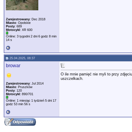
Zarejestrowany
: Dec 2018
Miasto
: Opolskie
Posty
: 689
Motocykl
: XR 600
Online: 3 tygodni 2 dni 6 godz 8 min
14 s
25.04.2025, 08:37
browar
O ile mnie pamięć nie myli to przy zdjęci
uszczelkach.
Zarejestrowany
: Jul 2014
Miasto
: Pruszków
Posty
: 120
Motocykl
: 890/701
Online: 1 miesiąc 1 tydzień 5 dni 17
godz 53 min 56 s