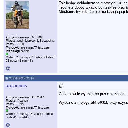
Tak będąc dokładnym to motocykl już jest
Trochę z doopy wyszło bo i zakres prac (
Mechanik twierdzi że nie ma takiej opcji
Zarejestrowany
: Oct 2008
Miasto
: podmiastowy, k.Szczecina
Posty
: 1,010
Motocykl
: nie mam AT jeszcze
Przebieg:
rośnie
Online: 2 miesiące 1 tydzień 1 dzień
21 godz 41 min 48 s
24.04.2025, 21:15
aadamuss
Cena pewnie wysoka bo przed sezonem. Je
Zarejestrowany
: Dec 2017
Miasto
: Poznań
Wysłane z mojego SM-S931B przy użyciu
Posty
: 1,395
Motocykl
: nie mam AT jeszcze
Online: 1 miesiąc 2 tygodni 2 dni 6
godz 41 min 44 s