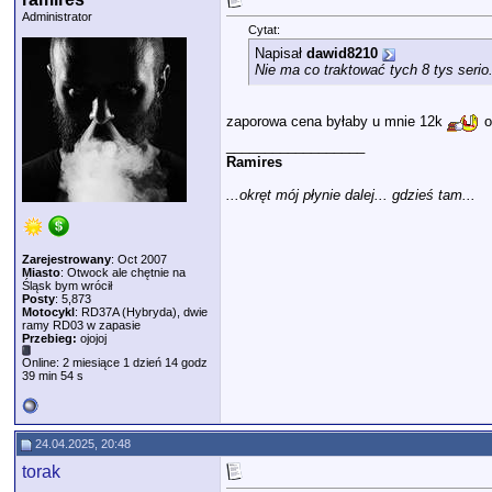
Administrator
Cytat:
Napisał
dawid8210
Nie ma co traktować tych 8 tys serio.
zaporowa cena byłaby u mnie 12k
o
__________________
Ramires
...okręt mój płynie dalej... gdzieś tam...
Zarejestrowany
: Oct 2007
Miasto
: Otwock ale chętnie na
Śląsk bym wrócił
Posty
: 5,873
Motocykl
: RD37A (Hybryda), dwie
ramy RD03 w zapasie
Przebieg:
ojojoj
Online: 2 miesiące 1 dzień 14 godz
39 min 54 s
24.04.2025, 20:48
torak