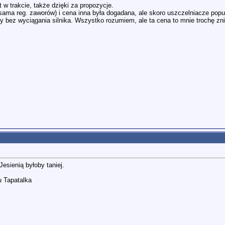
 w trakcie, także dzięki za propozycje.
sama reg. zaworów) i cena inna była dogadana, ale skoro uszczelniacze popu
 by bez wyciągania silnika. Wszystko rozumiem, ale ta cena to mnie trochę z
sienią byłoby taniej.
 Tapatalka