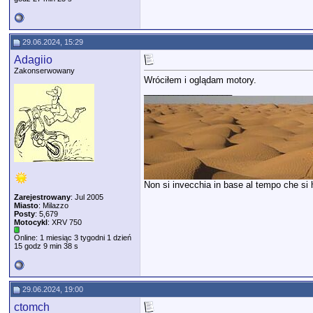
29.06.2024, 15:29
Adagiio
Zakonserwowany
Wróciłem i oglądam motory.
__________________
Non si invecchia in base al tempo che si ha
Zarejestrowany
: Jul 2005
Miasto
: Milazzo
Posty
: 5,679
Motocykl
: XRV 750
Online: 1 miesiąc 3 tygodni 1 dzień
15 godz 9 min 38 s
29.06.2024, 19:00
ctomch