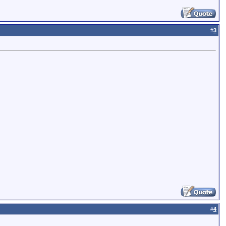
#
3
#
4