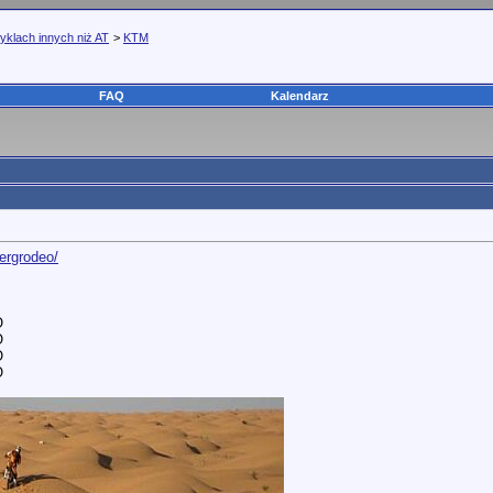
yklach innych niż AT
>
KTM
FAQ
Kalendarz
bergrodeo/
O
O
O
O