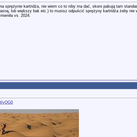
u na sprężynie kartridża, nie wiem co to niby ma dać, skoro pakują tam stan
ną, lub większy bak etc.) to musisz odpuścić sprężyny kartridża żeby nie wa
mieniła vs. 2024.
AtIyOG0