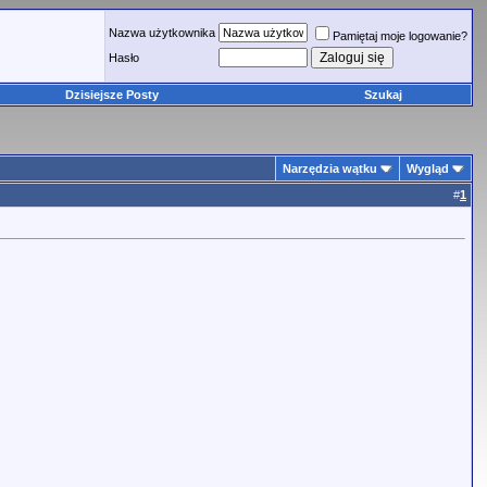
Nazwa użytkownika
Pamiętaj moje logowanie?
Hasło
Dzisiejsze Posty
Szukaj
Narzędzia wątku
Wygląd
#
1