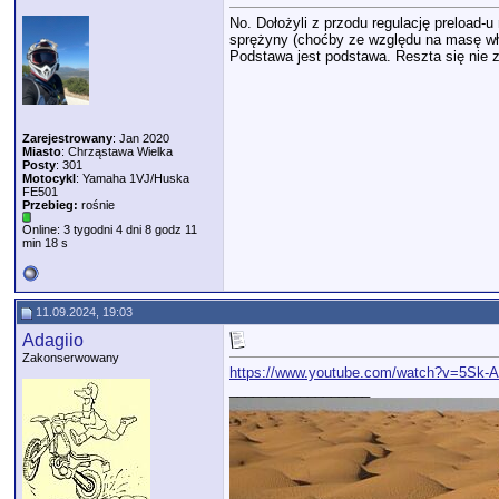
No. Dołożyli z przodu regulację preload-
sprężyny (choćby ze względu na masę włas
Podstawa jest podstawa. Reszta się nie z
Zarejestrowany
: Jan 2020
Miasto
: Chrząstawa Wielka
Posty
: 301
Motocykl
: Yamaha 1VJ/Huska
FE501
Przebieg:
rośnie
Online: 3 tygodni 4 dni 8 godz 11
min 18 s
11.09.2024, 19:03
Adagiio
Zakonserwowany
https://www.youtube.com/watch?v=5Sk-
__________________