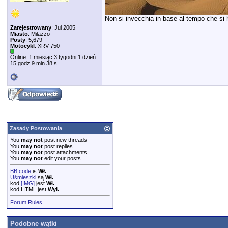
Non si invecchia in base al tempo che si ha
Zarejestrowany
: Jul 2005
Miasto
: Milazzo
Posty
: 5,679
Motocykl
: XRV 750
Online: 1 miesiąc 3 tygodni 1 dzień
15 godz 9 min 38 s
Zasady Postowania
You
may not
post new threads
You
may not
post replies
You
may not
post attachments
You
may not
edit your posts
BB code
is
Wł.
Uśmieszki
są
Wł.
kod
[IMG]
jest
Wł.
kod HTML jest
Wył.
Forum Rules
Podobne wątki