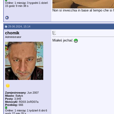
Online: 1 miesiąc 3 tygodni 1 dzień
15 godz 9 min 38 s
Non si invecchia in base al tempo che si ha
29.06.2024, 15:14
chomik
Administrator
Miałeś jechać
Zarejestrowany
: Jun 2007
Miasto
: Bałtyk
Posty
: 3,949
Motocykl
: RD03 2xRD07a
Przebieg:
666
Online: 1 miesiąc 1 tydzień 6 dni 6
godz 27 min 25 s