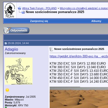
Africa Twin Forum - POLAND
>
Wszystko co chciałbyś wiedzieć o motoc
Nowe sześciodniowe pomarańcze 2025
Zarejestruj się
Albumy
29.06.2024, 14:44
Adagiio
Nowe sześciodniowe pomarańcze 2025
Zakonserwowany
https://getdirt.it/en/ktm-300-exc-ha...-erz
KTM 250 EXC SIX DAYS 12.850 EURO
KTM 300 EXC SIX DAYS 13.040 EURO
KTM 250 EXC-F SIX DAYS 13.410 EUR
KTM 350 EXC-F SIX DAYS 13.680 EUR
KTM 450 EXC-F SIX DAYS 14.000 EUR
KTM 500 EXC-F SIX DAYS 14.240 EUR
__________________
Zarejestrowany
: Jul 2005
Miasto
: Milazzo
Posty
: 5,679
Motocykl
: XRV 750