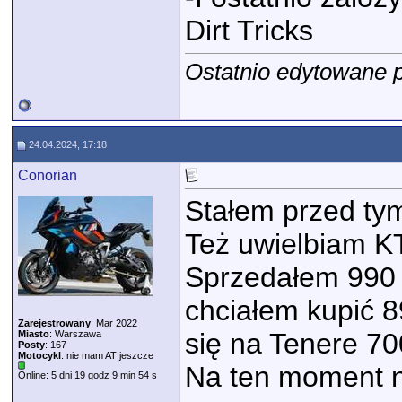
Dirt Tricks
Ostatnio edytowane p
24.04.2024, 17:18
Conorian
Stałem przed t
Też uwielbiam K
Sprzedałem 990 
chciałem kupić 
Zarejestrowany
: Mar 2022
się na Tenere 70
Miasto
: Warszawa
Posty
: 167
Motocykl
: nie mam AT jeszcze
Na ten moment ni
Online: 5 dni 19 godz 9 min 54 s