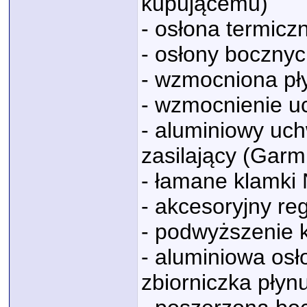
kupującemu)
- osłona termicz
- osłony bocznych
- wzmocniona pły
- wzmocnienie uc
- aluminiowy uc
zasilający (Gar
- łamane klamk
- akcesoryjny re
- podwyższenie
- aluminiowa os
zbiorniczka pły