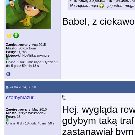
A to widzę że jesteś i tu - pisałem 
Na zdjęciu moja
- ja jestem mega 
Babel, z ciekawo
Zarejestrowany
: Aug 2015
Miasto
: Scyzortown
Posty
: 11,788
Motocykl
: No Afrika anymore
Online: 1 rok 8 miesiące 1 tydzień 2
dni 5 godz 59 min 13 s
24.04.2024, 08:50
czarnymazur
Hej, wygląda re
Zarejestrowany
: May 2010
Miasto
: Krzyż Wielkopolski
Posty
: 13
gdybym taką trafi
Online: 6 dni 18 godz 43 min 50 s
zastanawiał bym s