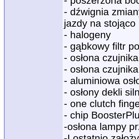
- poszerzona bo
- dźwignia zmia
jazdy na stojąco
- halogeny
- gąbkowy filtr po
- osłona czujnika
- osłona czujnika
- aluminiowa osł
- osłony dekli sil
- one clutch fing
- chip BoosterPl
-osłona lampy p
-I ostatnio zało