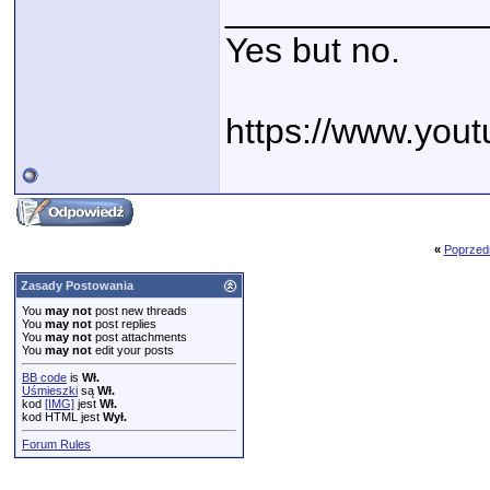
_____________
Yes but no.
https://www.you
«
Poprzed
Zasady Postowania
You
may not
post new threads
You
may not
post replies
You
may not
post attachments
You
may not
edit your posts
BB code
is
Wł.
Uśmieszki
są
Wł.
kod
[IMG]
jest
Wł.
kod HTML jest
Wył.
Forum Rules