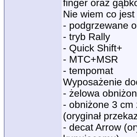
finger oraz gąbko
Nie wiem co jest
- podgrzewane o
- tryb Rally
- Quick Shift+
- MTC+MSR
- tempomat
Wyposażenie do
- żelowa obniżo
- obniżone 3 cm
(oryginał przeka
- decat Arrow (or