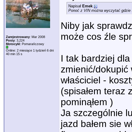
Napisał
Emek
Ponoć z VIN można wyczytać gdzie to 
Niby jak sprawdz
może cos źle sp
Zarejestrowany
: Mar 2008
Posty
: 3,224
Motocykl
: Pomarańczowy
Online: 2 miesiące 1 tydzień 6 dni
40 min 15 s
I tak bardziej d
zmienić/dokupić 
właściciel - kosz
(spisałem teraz 
pominąłem )
Ja szczególnie lu
jazd bałem sie w