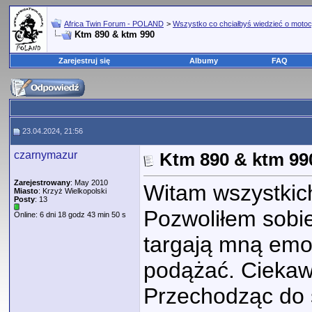
Africa Twin Forum - POLAND
>
Wszystko co chciałbyś wiedzieć o motoc
Ktm 890 & ktm 990
Zarejestruj się
Albumy
FAQ
23.04.2024, 21:56
czarnymazur
Ktm 890 & ktm 99
Zarejestrowany
: May 2010
Witam wszystkic
Miasto
: Krzyż Wielkopolski
Posty
: 13
Pozwoliłem sobie
Online: 6 dni 18 godz 43 min 50 s
targają mną emoc
podążać. Ciekaw 
Przechodząc do 