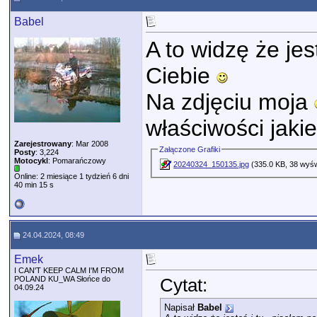
Babel
A to widzę że je
Ciebie
Na zdjęciu moja
właściwości jakie
Zarejestrowany
: Mar 2008
Załączone Grafiki
Posty
: 3,224
Motocykl
: Pomarańczowy
20240324_150135.jpg
(335.0 KB, 38 wyśw
Online: 2 miesiące 1 tydzień 6 dni
40 min 15 s
24.04.2024, 08:49
Emek
I CAN'T KEEP CALM I'M FROM
POLAND KU_WA Słońce do
Cytat:
04.09.24
Napisał
Babel