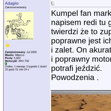
Adagiio
Zakonserwowany
Kumpel fan marki
napisem redi tu g
twierdzi że to zu
poprawne jest i
i zalet. On akur
Zarejestrowany
: Jul 2005
Miasto
: Milazzo
i poprawny motor
Posty
: 5,682
Motocykl
: XRV 750
potrafi jeździć.
Online: 1 miesiąc 3 tygodni 1 dzień
15 godz 51 min 24 s
Powodzenia .
_____________