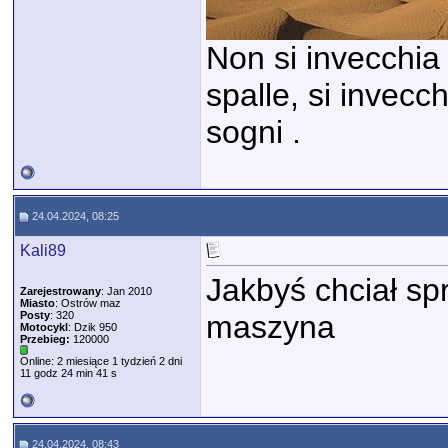
Non si invecchia 
spalle, si invecc
sogni .
24.04.2024, 08:25
Kali89
Jakbyś chciał sp
Zarejestrowany
: Jan 2010
Miasto
: Ostrów maz
Posty
: 320
maszyna
Motocykl
: Dzik 950
Przebieg:
120000
Online: 2 miesiące 1 tydzień 2 dni
11 godz 24 min 41 s
24.04.2024, 08:43