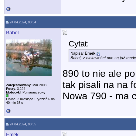
24.04.2024, 08:54
Babel
Cytat:
Napisał
Emek
Babel, z ciekawości one są już made
890 to nie ale po
tak pisali na na
Zarejestrowany
: Mar 2008
Posty
: 3,224
Motocykl
: Pomarańczowy
Nowa 790 - ma ch
Online: 2 miesiące 1 tydzień 6 dni
40 min 15 s
24.04.2024, 08:55
Emek