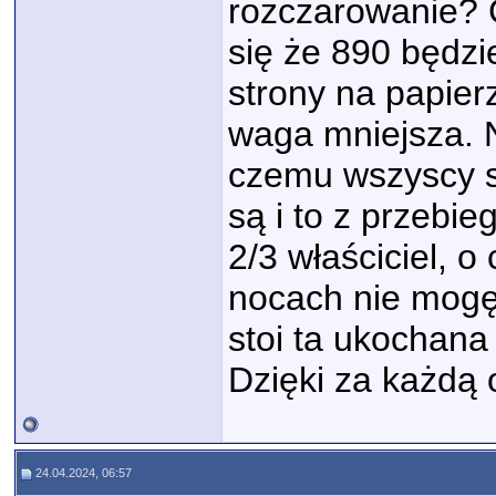
rozczarowanie?
się że 890 będzi
strony na papier
waga mniejsza. N
czemu wszyscy s
są i to z przebi
2/3 właściciel, 
nocach nie mogę
stoi ta ukochana
Dzięki za każdą 
24.04.2024, 06:57