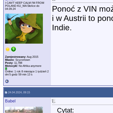
I CAN'T KEEP CALM I'M FROM
POLAND KU_WA Słońce do
Ponoć z VIN moż
04.09.24
i w Austrii to pon
Indie.
Zarejestrowany
: Aug 2015
Miasto
: Scyzortown
Posty
: 11,788
Motocykl
: No Afrika anymore
Online: 1 rok 8 miesiące 1 tydzień 2
dni 5 godz 59 min 13 s
24.04.2024, 09:15
Babel
Cytat: