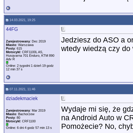
14.03.2021, 19:25
44FG
Jedziesz do ASO a on
Zarejestrowany
: Dec 2019
Miasto
: Warszawa
wtedy wiedzą czy do 
Posty
: 615
Motocykl
: CRF1100L AS,
Husqvarna 701 Enduro, KTM 890
Adv R
Online: 2 tygodni 1 dzień 19 godz
12 min 37 s
07.11.2021, 11:46
dziadekmaciek
Wydaje mi się, że gd
Zarejestrowany
: Mar 2019
Miasto
: Bachorzew
na Android Auto w CR
Posty
: 80
Motocykl
: CRF1100
Pomożecie? No, chyba
Online: 6 dni 4 godz 57 min 13 s