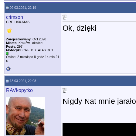
09.03.2021, 22:19
crimson
CRF 1100 ATAS
Ok, dzięki
Zarejestrowany
: Oct 2020
Miasto
: Kraków i okolice
Posty
: 297
Motocykl
: CRF 1100 ATAS DCT
Online: 2 miesiące 8 godz 14 min 21
s
13.03.2021, 22:08
RAVkopytko
Nigdy Nat mnie jarało