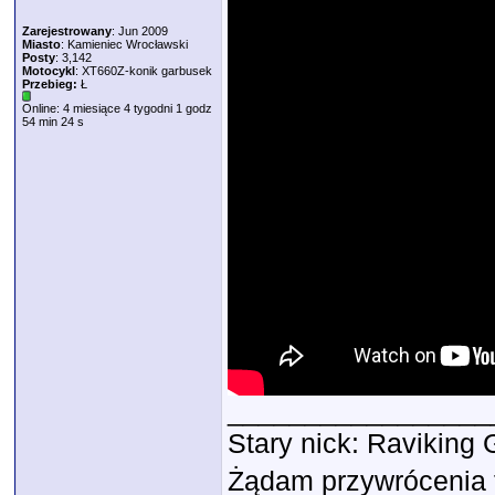
Zarejestrowany
: Jun 2009
Miasto
: Kamieniec Wrocławski
Posty
: 3,142
Motocykl
: XT660Z-konik garbusek
Przebieg:
Ł
Online: 4 miesiące 4 tygodni 1 godz
54 min 24 s
_________________
Stary nick: Ravikin
Żądam przywrócenia f