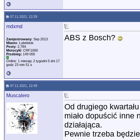
07.11.2021, 12:29
mdxmd
ABS z Bosch?
Zarejestrowany
: Sep 2013
Miasto
: Lubelskie
Posty
: 2,784
Motocykl
: CRF1000
Przebieg:
149 000
Online: 1 miesiąc 2 tygodni 5 dni 17
godz 23 min 51 s
07.11.2021, 12:49
Muscalero
Od drugiego kwartału
miało dopuścić inne 
działająca.
Pewnie trzeba będzie