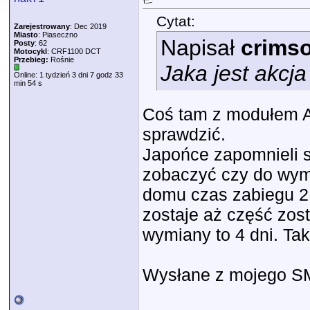
Cytat:
Zarejestrowany
: Dec 2019
Miasto
: Piaseczno
Napisał
crims
Posty
: 62
Motocykl
: CRF1100 DCT
Przebieg:
Rośnie
Jaka jest akcj
Online: 1 tydzień 3 dni 7 godz 33
min 54 s
Coś tam z modułem AB
sprawdzić.
Japońce zapomnieli s
zobaczyć czy do wymia
domu czas zabiegu 2,
zostaje aż część zos
wymiany to 4 dni. Ta
Wysłane z mojego SM