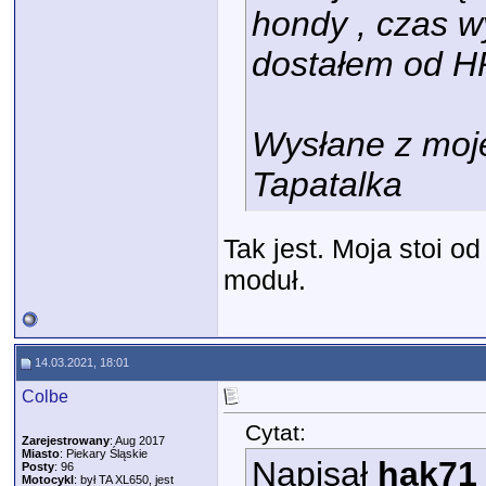
hondy , czas wy
dostałem od H
Wysłane z moj
Tapatalka
Tak jest. Moja stoi o
moduł.
14.03.2021, 18:01
Colbe
Cytat:
Zarejestrowany
: Aug 2017
Miasto
: Piekary Śląskie
Napisał
hak71
Posty
: 96
Motocykl
: był TA XL650, jest