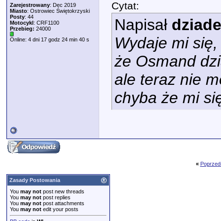
Cytat:
Zarejestrowany
: Dec 2019
Miasto
: Ostrowiec Świętokrzyski
Posty
: 44
Napisał
dziad
Motocykl
: CRF1100
Przebieg:
24000
Wydaje mi się,
Online: 4 dni 17 godz 24 min 40 s
że Osmand dzi
ale teraz nie 
chyba że mi się
«
Poprzed
Zasady Postowania
You
may not
post new threads
You
may not
post replies
You
may not
post attachments
You
may not
edit your posts