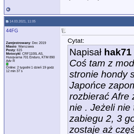
14.03.2021, 11:05
44FG
Cytat:
Zarejestrowany
: Dec 2019
Miasto
: Warszawa
Napisał
hak71
Posty
: 615
Motocykl
: CRF1100L AS,
Husqvarna 701 Enduro, KTM 890
Coś tam z mod
Adv R
Online: 2 tygodni 1 dzień 19 godz
stronie hondy 
12 min 37 s
Japońce zapomn
rozbierać Afre
nie . Jeżeli ni
zabiegu 2, 3 g
zostaje aż czę