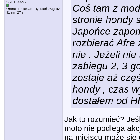
CRF1100 AS
Coś tam z mod
Online: 1 miesiąc 1 tydzień 23 godz
31 min 27 s
stronie hondy 
Japońce zapomn
rozbierać Afre
nie . Jeżeli ni
zabiegu 2, 3 g
zostaje aż czę
hondy , czas wy
dostałem od H
Jak to rozumieć? Jeśl
moto nie podlega akcji
na miejscu może się 