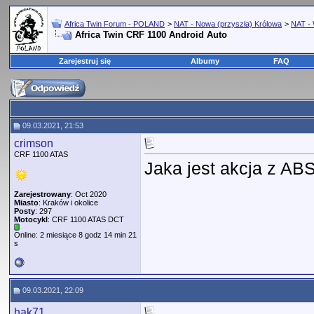
Africa Twin Forum - POLAND
>
NAT - Nowa (przyszła) Królowa
>
NAT - 
Africa Twin CRF 1100 Android Auto
Zarejestruj się
Albumy
FAQ
09.03.2021, 21:53
crimson
CRF 1100 ATAS
Jaka jest akcja z AB
Zarejestrowany
: Oct 2020
Miasto
: Kraków i okolice
Posty
: 297
Motocykl
: CRF 1100 ATAS DCT
Online: 2 miesiące 8 godz 14 min 21
s
09.03.2021, 22:09
hak71