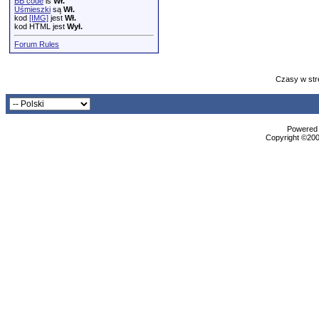
BB code
is
Wł.
Uśmieszki
są
Wł.
kod
[IMG]
jest
Wł.
kod HTML jest
Wył.
Forum Rules
Czasy w str
Powered b
Copyright ©2000