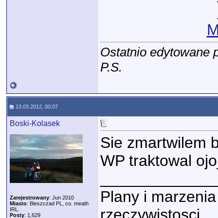
M
Ostatnio edytowane 
P.S.
13.03.2012, 00:07
Boski-Kolasek
Sie zmartwilem b
WP traktowal ojoj
_____________
Plany i marzenia
Zarejestrowany
: Jun 2010
Miasto
: Bieszczad PL, co. meath
rzeczywistosci....
IRL.
Posty
: 1,629