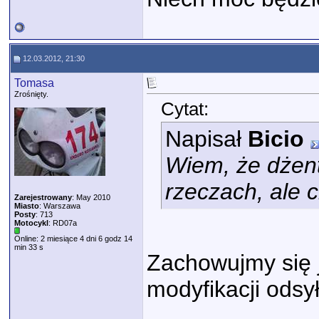
12.03.2012, 21:30
Tomasa
Zrośnięty.
Cytat:
Napisał
Bicio
Wiem, że dżent
rzeczach, ale c
Zarejestrowany
: May 2010
Miasto
: Warszawa
Posty
: 713
Motocykl
: RD07a
Online: 2 miesiące 4 dni 6 godz 14
min 33 s
Zachowujmy się 
modyfikacji odsy