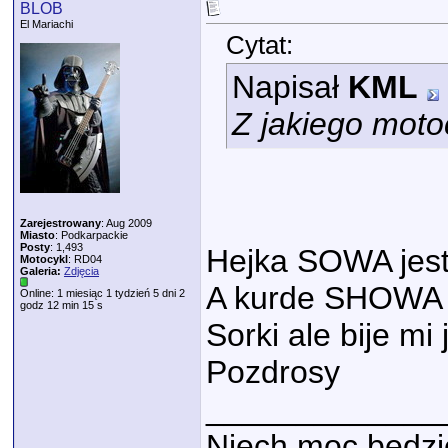
BLOB
El Mariachi
Cytat:
Napisał
KML
Z jakiego mot
Zarejestrowany
: Aug 2009
Miasto
: Podkarpackie
Posty
: 1,493
Hejka SOWA jest
Motocykl
: RD04
Galeria:
Zdjęcia
A kurde SHOWA a
Online: 1 miesiąc 1 tydzień 5 dni 2
godz 12 min 15 s
Sorki ale bije mi
Pozdrosy
_____________
Niech moc będzie 