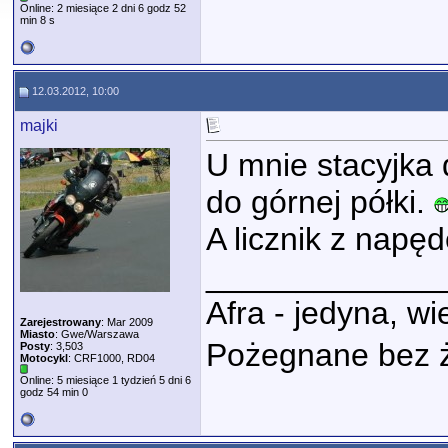
Online: 2 miesiące 2 dni 6 godz 52
min 8 s
12.03.2012, 10:00
majki
U mnie stacyjka d
do górnej półki.
A licznik z napę
_____________
Afra - jedyna, w
Zarejestrowany
: Mar 2009
Miasto
: Gwe/Warszawa
Pożegnane bez 
Posty
: 3,503
Motocykl
: CRF1000, RD04
Online: 5 miesiące 1 tydzień 5 dni 6
godz 54 min 0