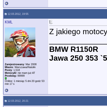
12.03.2012, 19:55
KML
Z jakiego motoc
_____________
BMW R1150R
Jawa 250 353 `5
Zarejestrowany
: Mar 2008
Miasto
: Warszawa/Natolin
Posty
: 1,518
Motocykl
: nie mam już AT
Przebieg:
99999
Online: 1 miesiąc 5 dni 20 godz 53
min 17 s
12.03.2012, 20:21