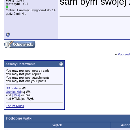
sam bym swojej z
Posty
: 1,893
Motocykl
: LC 4
_____________
Online: 1 miesiąc 3 tygodni 4 dni 14
godz 2 min 4 s
«
Poprzed
Zasady Postowania
You
may not
post new threads
You
may not
post replies
You
may not
post attachments
You
may not
edit your posts
BB code
is
Wł.
Uśmieszki
są
Wł.
kod
[IMG]
jest
Wł.
kod HTML jest
Wył.
Forum Rules
Podobne wątki
Wątek
Autor