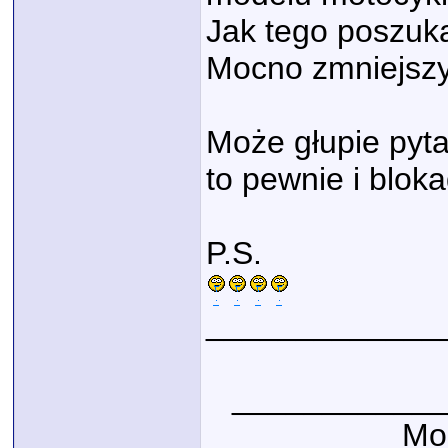
Jak tego poszuk
Mocno zmniejsz
Może głupie pytan
to pewnie i blok
P.S.
_____________
____________
Moj