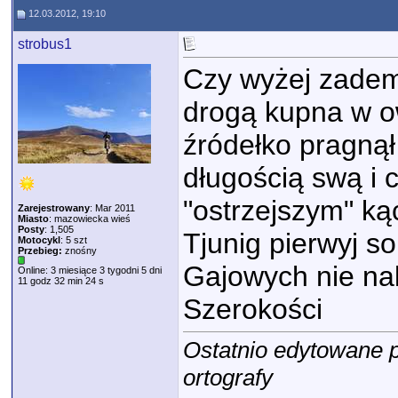
12.03.2012, 19:10
strobus1
Czy wyżej zade
drogą kupna w o
źródełko pragną
długością swą i 
"ostrzejszym" ką
Zarejestrowany
: Mar 2011
Miasto
: mazowiecka wieś
Posty
: 1,505
Tjunig pierwyj so
Motocykl
: 5 szt
Przebieg:
znośny
Gajowych nie na
Online: 3 miesiące 3 tygodni 5 dni
11 godz 32 min 24 s
Szerokości
Ostatnio edytowane p
ortografy