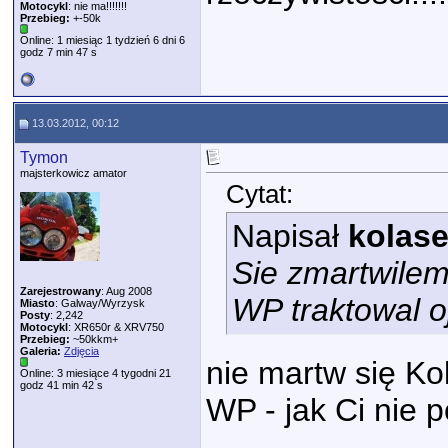
Motocykl
: nie ma!!!!!!!
Przebieg:
+-50k
Online: 1 miesiąc 1 tydzień 6 dni 6
godz 7 min 47 s
13.03.2012, 00:12
Tymon
majsterkowicz amator
Cytat:
Napisał
kolas
Sie zmartwilem 
Zarejestrowany
: Aug 2008
WP traktowal oj
Miasto
: Galway/Wyrzysk
Posty
: 2,242
Motocykl
: XR650r & XRV750
Przebieg:
~50kkm+
Galeria:
Zdjęcia
nie martw się Ko
Online: 3 miesiące 4 tygodni 21
godz 41 min 42 s
WP - jak Ci nie 
_____________