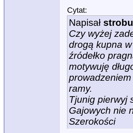
Cytat:
Napisał
strob
Czy wyżej zad
drogą kupna w
źródełko prag
motywuję długo
prowadzeniem p
ramy.
Tjunig pierwyj 
Gajowych nie 
Szerokości