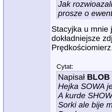
Jak rozwioazal
prosze o ewent
Stacyjka u mnie j
dokładniejsze zd
Prędkościomierz.
Cytat:
Napisał
BLOB
Hejka SOWA jes
A kurde SHOWA
Sorki ale bije 