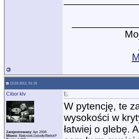
____________
Moj
M
13.03.2012, 01:18
Cibor klv
W pytencję, te za
wysokości w kryt
łatwiej o glebę.
Zarejestrowany
: Apr 2008
Miasto
: Białystok/Jaświły/BielskP