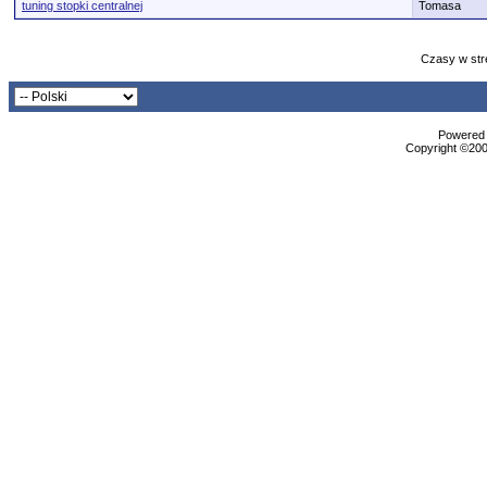
tuning stopki centralnej
Tomasa
Czasy w str
Powered b
Copyright ©2000