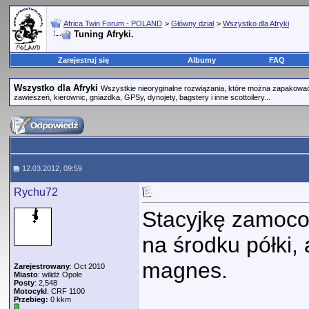
Africa Twin Forum - POLAND
>
Główny dział
>
Wszystko dla Afryki
Tuning Afryki.
Zarejestruj się
Albumy
FAQ
Wszystko dla Afryki
Wszystkie nieoryginalne rozwiązania, które można zapakować 
zawieszeń, kierownic, gniazdka, GPSy, dynojety, bagstery i inne scottoilery...
12.03.2012, 09:59
Rychu72
Stacyjkę zamoc
na środku półki
magnes.
Zarejestrowany
: Oct 2010
Miasto
: wilidż Opole
Posty
: 2,548
Motocykl
: CRF 1100
Przebieg:
0 kkm