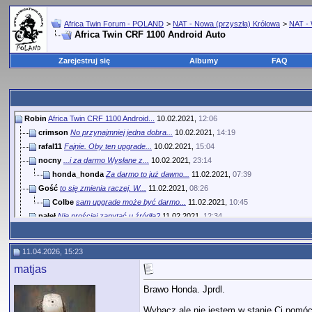
Africa Twin Forum - POLAND
>
NAT - Nowa (przyszła) Królowa
>
NAT - 
Africa Twin CRF 1100 Android Auto
Zarejestruj się
Albumy
FAQ
Robin
Africa Twin CRF 1100 Android...
10.02.2021,
12:06
crimson
No przynajmniej jedna dobra...
10.02.2021,
14:19
rafal11
Fajnie. Oby ten upgrade...
10.02.2021,
15:04
nocny
...i za darmo Wysłane z...
10.02.2021,
23:14
honda_honda
Za darmo to już dawno...
11.02.2021,
07:39
Gość
to się zmienia raczej. W...
11.02.2021,
08:26
Colbe
sam upgrade może być darmo...
11.02.2021,
10:45
pałeł
Nie prościej zapytać u źródła?
11.02.2021,
12:34
44FG
Jeśli to update to powinni...
11.02.2021,
13:38
hak71
Dla klientów dealera za darmo...
11.02.2021,
16:30
11.04.2026, 15:23
Majster
Update:...
11.02.2021,
20:01
matjas
crimson
https://www.youtube.com/watch?...
11.02.2021,
20:14
Robin
Już zrobiłem update i działa...
11.02.2021,
23:56
Brawo Honda. Jprdl.
honda_honda
Ale że niby jak , że to...
12.02.2021,
07:31
Wybacz ale nie jestem w stanie Ci pomóc