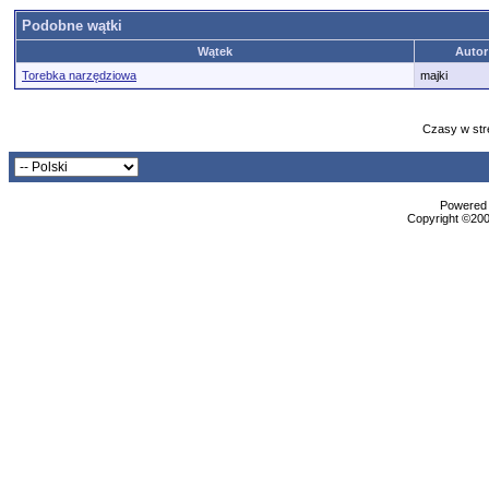
Podobne wątki
Wątek
Autor
Torebka narzędziowa
majki
Czasy w str
Powered b
Copyright ©2000