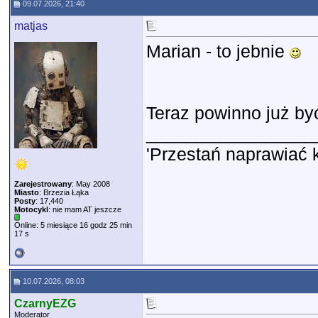
09.07.2026, 21:40
matjas
Marian - to jebnie
Teraz powinno już być
_________________
'Przestań naprawiać 
Zarejestrowany
: May 2008
Miasto
: Brzezia Łąka
Posty
: 17,440
Motocykl
: nie mam AT jeszcze
Online: 5 miesiące 16 godz 25 min
17 s
10.07.2026, 08:03
CzarnyEZG
Moderator