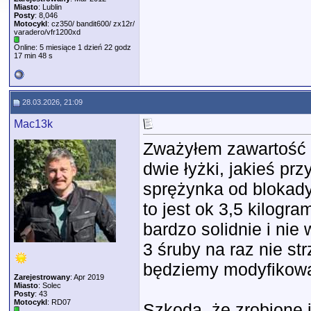
Miasto
: Lublin
Posty
: 8,046
Motocykl
: cz350/ bandit600/ zx12r/
varadero/vfr1200xd
Online: 5 miesiące 1 dzień 22 godz
17 min 48 s
28.03.2026, 21:09
Mac13k
Zważyłem zawartość te
dwie łyżki, jakieś pr
sprężynka od blokady
to jest ok 3,5 kilogr
bardzo solidnie i nie 
3 śruby na raz nie str
będziemy modyfikowal
Zarejestrowany
: Apr 2019
Miasto
: Solec
Posty
: 43
Motocykl
: RD07
Szkoda, że zrobione 