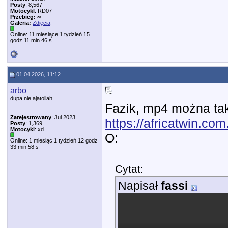
Posty
: 8,567
Motocykl
: RD07
Przebieg:
∞
Galeria:
Zdjęcia
Online: 11 miesiące 1 tydzień 15
godz 11 min 46 s
01.04.2026, 11:12
arbo
dupa nie ajatollah
Fazik, mp4 można ta
Zarejestrowany
: Jul 2023
https://africatwin.c
Posty
: 1,369
Motocykl
: xd
O:
Online: 1 miesiąc 1 tydzień 12 godz
33 min 58 s
Cytat:
Napisał
fassi