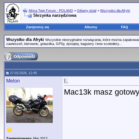
Africa Twin Forum - POLAND
>
Główny dział
>
Wszystko dla Afryki
Skrzynka narzędziowa
Zarejestruj się
Albumy
FAQ
Wszystko dla Afryki
Wszystkie nieoryginalne rozwiązania, które można zapakować 
zawieszeń, kierownic, gniazdka, GPSy, dynojety, bagstery i inne scottoilery...
27.03.2026, 12:45
Melon
Mac13k masz gotowy
Zarejestrowany
: Mar 2012