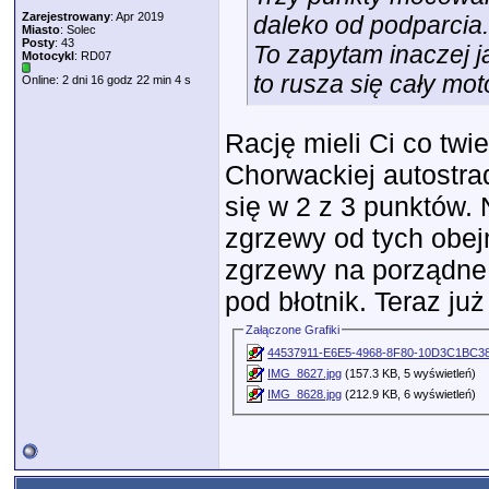
Zarejestrowany
: Apr 2019
daleko od podparcia.
Miasto
: Solec
Posty
: 43
To zapytam inaczej ja
Motocykl
: RD07
to rusza się cały m
Online: 2 dni 16 godz 22 min 4 s
Rację mieli Ci co twi
Chorwackiej autostra
się w 2 z 3 punktów. 
zgrzewy od tych obej
zgrzewy na porządne
pod błotnik. Teraz ju
Załączone Grafiki
44537911-E6E5-4968-8F80-10D3C1BC38
IMG_8627.jpg
(157.3 KB, 5 wyświetleń)
IMG_8628.jpg
(212.9 KB, 6 wyświetleń)