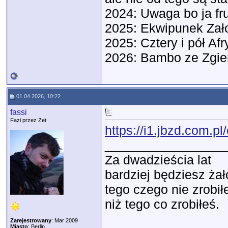
2024: Uwaga bo ja f
2025: Ekwipunek Zał
2025: Cztery i pół Afr
2026: Bambo ze Zgie
01.04.2026, 10:22
fassi
Fazi przez Zet
https://i1.jbzd.com.
_________________
Za dwadzieścia lat
bardziej będziesz ża
tego czego nie zrobił
niż tego co zrobiłeś.
Zarejestrowany
: Mar 2009
Miasto
: Berlin