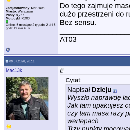
Do tego zajmuje masę
Zarejestrowany
: Mar 2008
Miasto
: Warszawa
dużo przestrzeni do r
Posty
: 9,767
Motocykl
: RD03
Bez sensu.
Online: 5 miesiące 2 tygodni 2 dni 6
godz 19 min 45 s
_________________
AT03
09.07.2026, 20:11
Mac13k
Cytat:
Napisał
Dzieju
Wyszło naprawdę ładn
Jak tam upakujesz c
czy tam masa razy pr
wertepach.
Trzy punkty mocowani