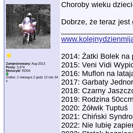
Choroby wieku dziec
Dobrze, że teraz jest 
_________________
www.kolejnydzienmija
2014: Żatki Bolek n
2015: Veni Vidi Wypic
Zarejestrowany
: Aug 2013
Posty
: 3,474
Motocykl
: RD04
2016: Muflon na lata
Online: 2 miesiące 2 godz 12 min 34
2017: Garbaty Jedno
s
2018: Czarny Jaszc
2019: Rodzina 50ccm
2020: Żółwik Tuptuś
2021: Chiński Syndr
2022: Nie lubię zapie