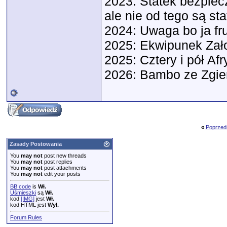
2023: Statek bezpiecz
ale nie od tego są sta
2024: Uwaga bo ja f
2025: Ekwipunek Zał
2025: Cztery i pół Afr
2026: Bambo ze Zgie
«
Poprzed
Zasady Postowania
You
may not
post new threads
You
may not
post replies
You
may not
post attachments
You
may not
edit your posts
BB code
is
Wł.
Uśmieszki
są
Wł.
kod
[IMG]
jest
Wł.
kod HTML jest
Wył.
Forum Rules