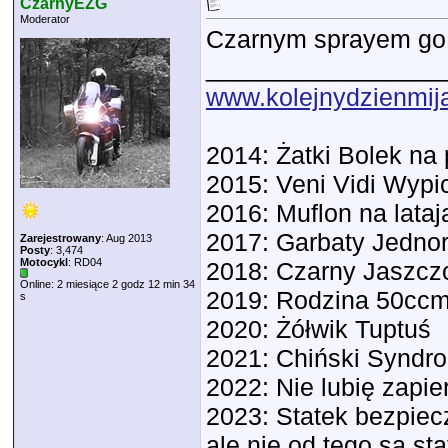
CzarnyEZG
Moderator
Czarnym sprayem go d
_________________
www.kolejnydzienmija
2014: Żatki Bolek n
2015: Veni Vidi Wypic
2016: Muflon na lata
2017: Garbaty Jedno
Zarejestrowany
: Aug 2013
Posty
: 3,474
Motocykl
: RD04
2018: Czarny Jaszc
Online: 2 miesiące 2 godz 12 min 34
2019: Rodzina 50ccm
s
2020: Żółwik Tuptuś
2021: Chiński Syndr
2022: Nie lubię zapie
2023: Statek bezpiecz
ale nie od tego są sta