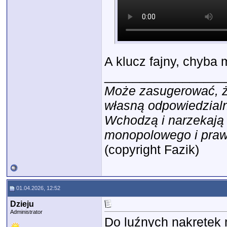
A klucz fajny, chyba 
_________________
Może zasugerować, że
własną odpowiedzialn
Wchodzą i narzekają ż
monopolowego i prawil
(copyright Fazik)
01.04.2026, 12:52
Dzieju
Administrator
Do luźnych nakrętek 