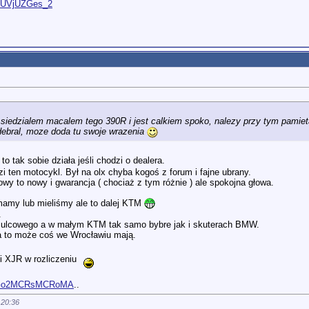
O9UVjUZGes_2
 siedzialem macalem tego 390R i jest calkiem spoko, nalezy przy tym pamieta
debral, moze doda tu swoje wrazenia
 tak sobie działa jeśli chodzi o dealera.
i ten motocykl. Był na olx chyba kogoś z forum i fajne ubrany.
y to nowy i gwarancja ( chociaż z tym różnie ) ale spokojna głowa.
 mamy lub mieliśmy ale to dalej KTM
.
amulcowego a w małym KTM tak samo bybre jak i skuterach BMW.
a to może coś we Wrocławiu mają.
li XJR w rozliczeniu
...JGo2MCRsMCRoMA
..
o
20:36