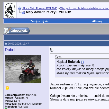
Africa Twin Forum - POLAND
>
Wszystko co chciałbyś wiedzieć o motoc
Maly Adventure czyli 390 ADV
Zarejestruj się
Albumy
26.02.2026, 19:47
Dubel
Cytat:
Napisał
Bulwiak
Korci mnie ten mały adv R.
Nie zależy mi już na mocy i mega pr
Może by taki maluch fajnie sprawdzi
Ja poszedlem w 701 z racji wyjazdu, sied
Kumpel kupil 390R ale jeszcze nie odebr
__________________
Zarejestrowany
: Mar 2009
Całego świata nie zmienisz ... Ludzi do m
Miasto
: Ålesund, N
Slowa te dzis maj jeszcze wieksze znacze
Posty
: 1,177
Motocykl
: nie mam AT jeszcze
Przebieg:
Rosnacy