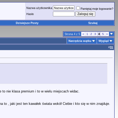
Nazwa użytkownika
Pamiętaj moje logowanie?
Hasło
Dzisiejsze Posty
Szukaj
Strona 4 z 5
<
1
2
3
4
5
>
Narzędzia wątku
Wygląd
#
31
 to nie klasa premium i to w wielu miejscach widac.
 to , jaki jest ten kawałek świata wokół Ciebie i kto się w nim znajduje.