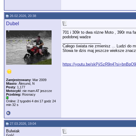
26.02.2026, 20:38
Dubel
701 i 309r to dwa różne Moto , 390r ma f
podobnej wadze
__________________
Całego świata nie zmienisz ... Ludzi do m
Slowa te dzis maj jeszcze wieksze znacze
https://youtu.be/skPjiSzR9n4?si=bnBp
Zarejestrowany
: Mar 2009
Miasto
: Ålesund, N
Posty
: 1,177
Motocykl
: nie mam AT jeszcze
Przebieg:
Rosnacy
Online: 2 tygodni 4 dni 17 godz 24
min 32 s
27.03.2026, 19:04
Bulwiak
Gość