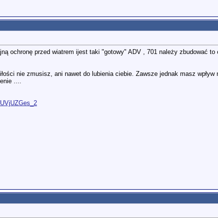
ajną ochronę przed wiatrem ijest taki "gotowy" ADV , 701 należy zbudować to
iłości nie zmusisz, ani nawet do lubienia ciebie. Zawsze jednak masz wpływ na
nie ....
O9UVjUZGes_2