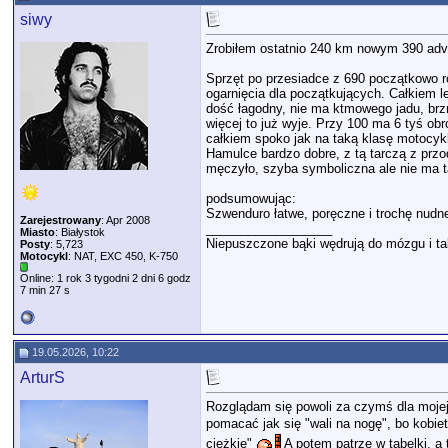
siwy
Zrobiłem ostatnio 240 km nowym 390 adv
Sprzęt po przesiadce z 690 początkowo ro
ogarnięcia dla początkujących. Całkiem le
dość łagodny, nie ma ktmowego jadu, brzm
więcej to już wyje. Przy 100 ma 6 tyś obr
całkiem spoko jak na taką klasę motocykla
Hamulce bardzo dobre, z tą tarczą z przo
męczyło, szyba symboliczna ale nie ma t
podsumowując:
Szwenduro łatwe, poręczne i trochę nudne
Zarejestrowany
: Apr 2008
__________________
Miasto
: Białystok
Niepuszczone bąki wędrują do mózgu i ta
Posty
: 5,723
Motocykl
: NAT, EXC 450, K-750
Online: 1 rok 3 tygodni 2 dni 6 godz
7 min 27 s
19.05.2026, 10:22
ArturS
Rozglądam się powoli za czymś dla mojej 
pomacać jak się "wali na nogę", bo kobie
ciężkie"
A potem patrzę w tabelki, a