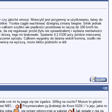
y czy jakichś emocji. Motocykl jest przyjemny w użytkowaniu, łatwy do
krótkie. Trzeba ciągle wachlować dźwignią zmiany biegów. Silnik jednak
o całkiem szybko ale prędkości przelotowe to raczej do 100 km/h bo
łe, da się regulować przód (tyłu nie sprawdzałem) i wybiera nierówności
 dziurą, tego mi brakowało. Spalanie 4,2 l/100 przy jeździe mieszanej.
aczenie sprzętu. Całkiem wygodny do latania wokół komina, siodło nie
ownicę na wyższą, może lekko podnóżki w dół.
#
39
 kurde coś mi ta waga się nie zgadza. 165kg na sucho? Musze to gdzieś
ówi NIE!...
Przymierzałem ją (kobietę) do Kove 510X i "o jeju, jakie to
kie robią (
), się pytam retorycznie w salonie
Jak pojadę z nią na