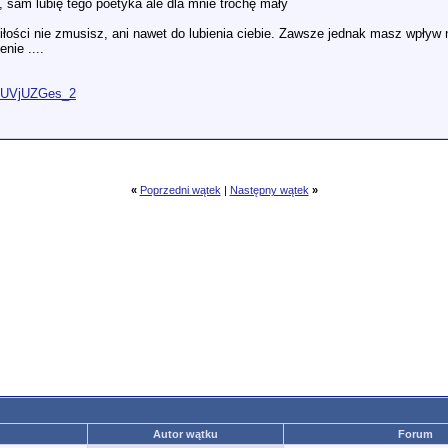
 , sam lubię tego poetyka ale dla mnie trochę mały
iłości nie zmusisz, ani nawet do lubienia ciebie. Zawsze jednak masz wpływ na
nie ....
O9UVjUZGes_2
«
Poprzedni wątek
|
Następny wątek
»
Autor wątku
Forum