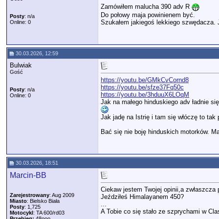
Zamówiłem malucha 390 adv R
Do połowy maja powinienem być.
Posty
: n/a
Szukałem jakiegoś lekkiego szwędacza. Ja
Online: 0
30.03.2026, 12:59
Bulwiak
Gość
https://youtu.be/GMkCvCornd8
https://youtu.be/sfze37Fq50c
Posty
: n/a
https://youtu.be/3hduuX6LOqM
Online: 0
Jak na małego hinduskiego adv ładnie si
Jak jadę na Istrię i tam się włóczę to t
Bać się nie boję hinduskich motorków. Ma
30.03.2026, 18:51
Marcin-BB
Ciekaw jestem Twojej opinii,a zwłaszcza 
Zarejestrowany
: Aug 2009
Jeździłeś Himalayanem 450?
Miasto
: Bielsko Biała
...
Posty
: 1,725
A Tobie co się stało ze szprychami w Cla
Motocykl
: TA 600/rd03
Przebieg:
48ooo