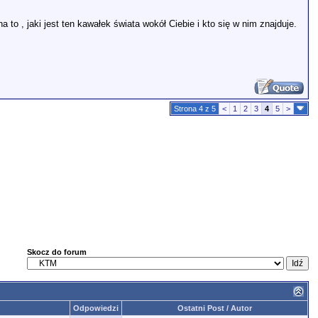
 to , jaki jest ten kawałek świata wokół Ciebie i kto się w nim znajduje.
Strona 4 z 5
<
1
2
3
4
5
>
Skocz do forum
Odpowiedzi
Ostatni Post / Autor