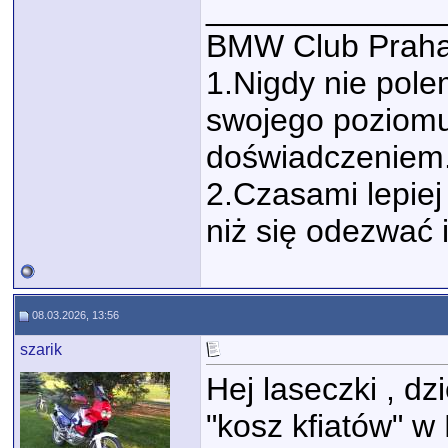
_____________
BMW Club Praha
1.Nigdy nie polem
swojego poziomu
doświadczeniem
2.Czasami lepiej 
niż się odezwać 
08.03.2026, 13:56
szarik
Hej laseczki , dz
"kosz kfiatów" 