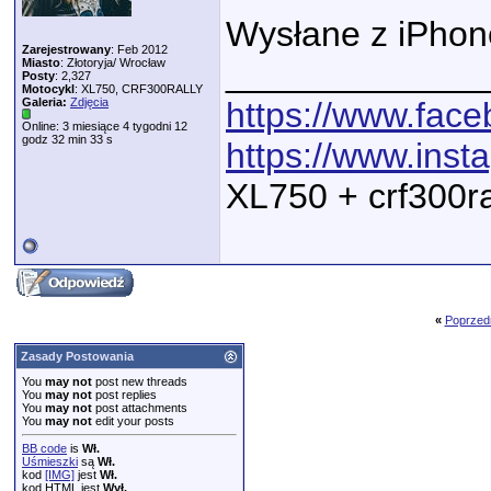
Wysłane z iPhon
Zarejestrowany
: Feb 2012
_____________
Miasto
: Złotoryja/ Wrocław
Posty
: 2,327
Motocykl
: XL750, CRF300RALLY
Galeria:
Zdjęcia
https://www.fac
Online: 3 miesiące 4 tygodni 12
godz 32 min 33 s
https://www.ins
XL750 + crf300r
«
Poprzed
Zasady Postowania
You
may not
post new threads
You
may not
post replies
You
may not
post attachments
You
may not
edit your posts
BB code
is
Wł.
Uśmieszki
są
Wł.
kod
[IMG]
jest
Wł.
kod HTML jest
Wył.