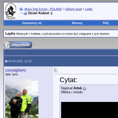
Africa Twin Forum - POLAND
>
Główny dział
>
Lejdis
Dzień Kobiet :)
Zarejestruj się
Albumy
FAQ
Lejdis
Motocykl + kobieta, czyli wszystko co może być związane z tym duetem
09.03.2025, 12:29
consigliero
Ajde Jano
Cytat:
Napisał
Artek
Mleka i miodu.