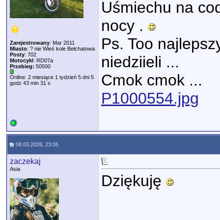
Uśmiechu na cod
nocy .
Ps. Too najlepsz
Zarejestrowany
: Mar 2011
Miasto
: ? nie Wieś kole Bełchatowa
Posty
: 702
niedziieli ...
Motocykl
: RD07a
Przebieg:
50500
Cmok cmok ...
Online: 2 miesiące 1 tydzień 5 dni 5
godz 43 min 31 s
P1000554.jpg
08.03.2026, 23:05
zaczekaj
Asia
Dziękuję