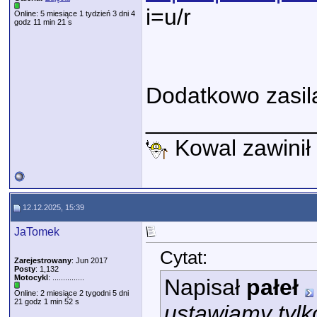
i=u/r
Online: 5 miesiące 1 tydzień 3 dni 4
godz 11 min 21 s
Dodatkowo zasila
_____________
Kowal zawinił 
12.12.2025, 15:39
JaTomek
Cytat:
Zarejestrowany
: Jun 2017
Posty
: 1,132
Motocykl
: ...............
Napisał
pałeł
Online: 2 miesiące 2 tygodni 5 dni
21 godz 1 min 52 s
ustawiamy tylko