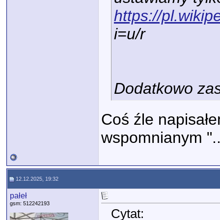
https://pl.wik
i=u/r
Dodatkowo zasil
Coś źle napisałe
wspomnianym "...
12.12.2025, 19:32
pałeł
gsm: 512242193
Cytat: