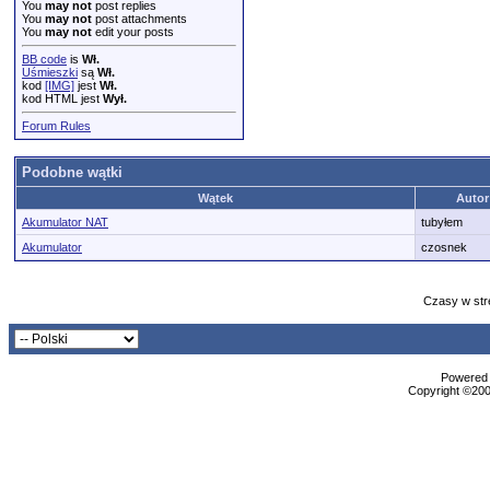
You
may not
post replies
You
may not
post attachments
You
may not
edit your posts
BB code
is
Wł.
Uśmieszki
są
Wł.
kod
[IMG]
jest
Wł.
kod HTML jest
Wył.
Forum Rules
Podobne wątki
Wątek
Autor
Akumulator NAT
tubyłem
Akumulator
czosnek
Czasy w str
Powered b
Copyright ©2000