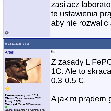
zasilacz laborato
te ustawienia pr
aby nie rozwalić
12.12.2025, 13:25
Artek
Z zasady LiFeP
1C. Ale to skrac
0.3-0.5 C.
Zarejestrowany
: Nov 2012
A jakim prądem 
Miasto
: Ze wsi jestem w ZMY
Posty
: 3,565
Motocykl
: Tmax 500+e-rewer.
Online: 8 miesiące 1 tydzień 4 dni 5