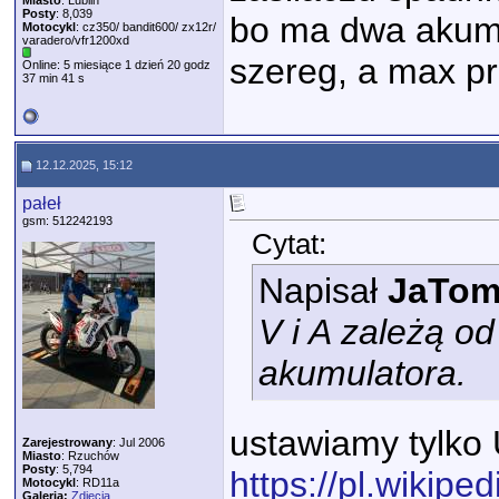
Miasto
: Lublin
Posty
: 8,039
bo ma dwa akum
Motocykl
: cz350/ bandit600/ zx12r/
varadero/vfr1200xd
szereg, a max p
Online: 5 miesiące 1 dzień 20 godz
37 min 41 s
12.12.2025, 15:12
pałeł
gsm: 512242193
Cytat:
Napisał
JaTom
V i A zależą od
akumulatora.
ustawiamy tylko U
Zarejestrowany
: Jul 2006
Miasto
: Rzuchów
Posty
: 5,794
https://pl.wikip
Motocykl
: RD11a
Galeria:
Zdjęcia