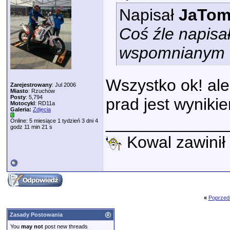
Napisał
JaTom
Coś źle napisa
wspomnianym ".
Wszystko ok! ale
Zarejestrowany
: Jul 2006
Miasto
: Rzuchów
Posty
: 5,794
prad jest wynikie
Motocykl
: RD11a
Galeria:
Zdjęcia
_____________
Online: 5 miesiące 1 tydzień 3 dni 4
godz 11 min 21 s
Kowal zawinił 
«
Poprzed
Zasady Postowania
You
may not
post new threads