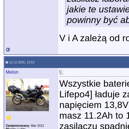
jakie te ustawi
powinny być ab
V i A zależą od 
12.12.2025, 13:53
Melon
Wszystkie bateri
Lifepo4] ładuje 
napięciem 13,8V 
masz 11.2Ah to 
zasilaczu spadn
Zarejestrowany
: Mar 2012