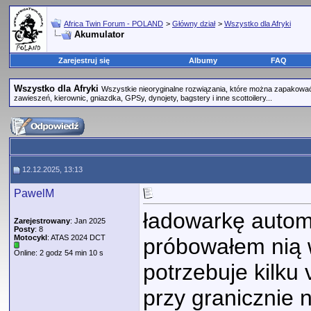
Africa Twin Forum - POLAND
>
Główny dział
>
Wszystko dla Afryki
Akumulator
Zarejestruj się
Albumy
FAQ
Wszystko dla Afryki
Wszystkie nieoryginalne rozwiązania, które można zapakować 
zawieszeń, kierownic, gniazdka, GPSy, dynojety, bagstery i inne scottoilery...
12.12.2025, 13:13
PawelM
ładowarkę autom
Zarejestrowany
: Jan 2025
Posty
: 8
Motocykl
: ATAS 2024 DCT
próbowałem nią 
Online: 2 godz 54 min 10 s
potrzebuje kilku 
przy granicznie n