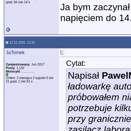
godz 56 min 14 s
Ja bym zaczynał
napięciem do 14
12.12.2025, 13:33
JaTomek
Cytat:
Zarejestrowany
: Jun 2017
Posty
: 1,132
Motocykl
: ...............
Napisał
Pawel
Online: 2 miesiące 2 tygodni 5 dni
21 godz 1 min 52 s
ładowarkę auto
próbowałem nią
potrzebuje kilk
przy granicznie
zasilacz labora