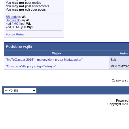
You
may not
post replies
You
may not
post attachments
You
may not
edit your posts
BB code
is
Wł.
Uśmieszki
są
Wł.
kod
[IMG]
jest
Wł.
kod HTML jest
Wył.
Forum Rules
Podobne wątki
Wątek
Autor
"MoToGascar 2016" - motocyklem przez Madagaskar"
Sub
"Oranżada"dla przyszłego "zdrajcy".
MOTOMYSZ
Czasy w str
Powered b
Copyright ©2000