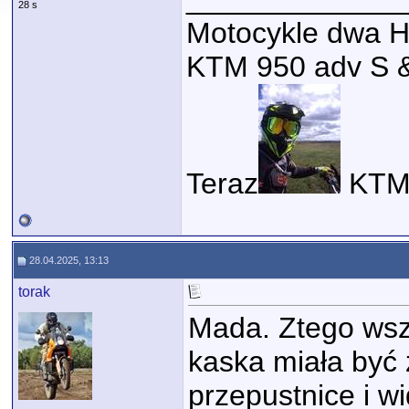
28 s
Motocykle dwa H
KTM 950 adv S &
Teraz
KTM 
28.04.2025, 13:13
torak
Mada. Ztego wsz
kaska miała być 
przepustnice i w