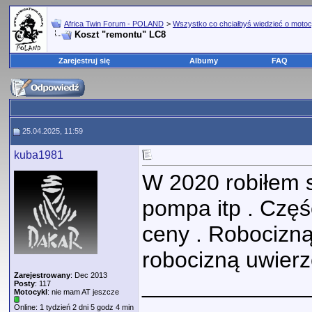
Africa Twin Forum - POLAND
>
Wszystko co chciałbyś wiedzieć o motoc
Koszt "remontu" LC8
Zarejestruj się
Albumy
FAQ
25.04.2025, 11:59
kuba1981
W 2020 robiłem s
pompa itp . Częś
ceny . Robocizną
robocizną uwier
Zarejestrowany
: Dec 2013
_____________
Posty
: 117
Motocykl
: nie mam AT jeszcze
_____________
Online: 1 tydzień 2 dni 5 godz 4 min