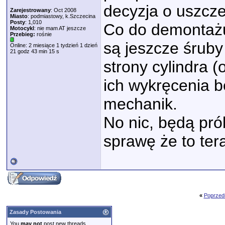
decyzja o uszcze
Zarejestrowany
: Oct 2008
Miasto
: podmiastowy, k.Szczecina
Posty
: 1,010
Co do demontażu
Motocykl
: nie mam AT jeszcze
Przebieg:
rośnie
są jeszcze śruby
Online: 2 miesiące 1 tydzień 1 dzień
21 godz 43 min 15 s
strony cylindra 
ich wykręcenia be
mechanik.
No nic, będą pr
sprawę że to ter
«
Poprzed
Zasady Postowania
You
may not
post new threads