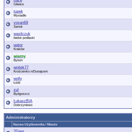
trace
Gliwice
tupek
Mysiadło
voxan69
Sanok
wasilczuk
bielsk podlaski
wator
Kraków
wierny
Bytom
wojtek77
Krościenko n/Dunajcem
wolly
Łódź
zul
Bydgoszcz
ŁukaszBIA
Dobrzyniewo
Administratorzy
Nazwa Użytkownika / Miasto
7Greg