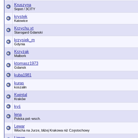
Kruszyna
Sopot / 3CITY
krystek
Katowice
Krzychu xt
Starogard Gdanski
krzysiek_m
Gdynia
Krzyżak
Malbork
ktomasz1973
Gdansk
kuba1981
kuras
koszalin
Kwintal
Kraków
kyś
lena
Polska poł.-wsch.
Lewar
Wiocha na Jurze, bliżej Krakowa niż Częstochowy
Limon