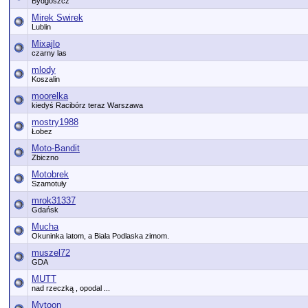
Bydgoszcz
Mirek Swirek
Lublin
Mixajlo
czarny las
mlody
Koszalin
moorelka
kiedyś Racibórz teraz Warszawa
mostry1988
Łobez
Moto-Bandit
Zbiczno
Motobrek
Szamotuły
mrok31337
Gdańsk
Mucha
Okuninka latom, a Biala Podlaska zimom.
muszel72
GDA
MUTT
nad rzeczką , opodal ...
Mytoon