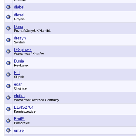
diabeł
diesel
Gdynia
Dona
Poznań/3city/UK/Namibia
drezyn
Swidnik
DrSpławik
Warszawa / Kraków
Dunia
Reykjavik
E.T
Słupsk
edar
Chojnice
elutka
Warszawa/Dworzec Centralny
ELvIS2704
Karnieszewice
EmilS
Pomorskie
emzel