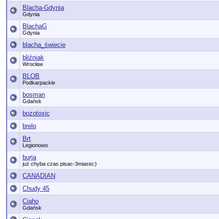
Blacha-Gdynia
Gdynia
BlachaG
Gdynia
blacha_świecie
bliźniak
Wrocław
BLOB
Podkarpackie
bosman
Gdańsk
bozotoxic
brelo
Brt
Legionowo
burja
już chyba czas pisac-3miasto:)
CANADIAN
Chudy 45
Ciaho
Gdańsk