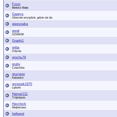
Foxio
Bielsko-Biała
Gawrys
Obecnie wszędzie, gdzie sie da
gieesowka
goral
GDANSK
Graphi1
griba
Gdynia
grochu79
gruby
Człuchów
grucjano
Katowice
grzesiek1975
Lębork
Harnaś111
Trójmiasto
Hayclock
Wejherowo
hellwoot