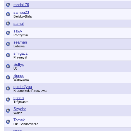
randal 76
samba23
Bielsko-Biala
samul
sawy
Radzymin
seaman
Lubawa
smigacz
Przemyśl
Soltys
Uć
Songo
Warszawa
spider2you
Krasne koło Rzeszowa
spoco
Trójmiasto
Szycha
Wałcz
Tomek
Ok. Sandomierza