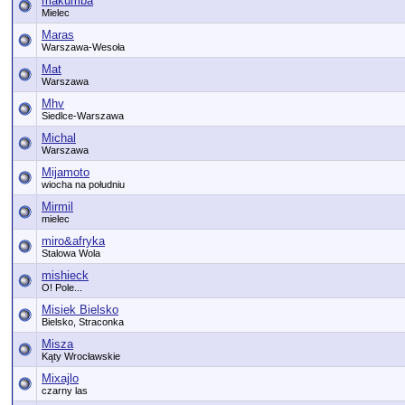
makumba
Mielec
Maras
Warszawa-Wesoła
Mat
Warszawa
Mhv
Siedlce-Warszawa
Michal
Warszawa
Mijamoto
wiocha na południu
Mirmil
mielec
miro&afryka
Stalowa Wola
mishieck
O! Pole...
Misiek Bielsko
Bielsko, Straconka
Misza
Kąty Wrocławskie
Mixajlo
czarny las