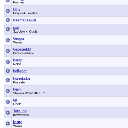
Poznań
fari2
Białystok i akalice
freemanzewsi
gad
Szydłów k. Opola
Gregor
Wawa
GrzesiekM
Bielsk Podlaski
harap
Nekla
hellwoot
heniekstar
Koszalin
herni
Stalowa Wola/ MIELEC
igi
Opole
Jaro-Ino
Inowrocław
jorge
Wawa