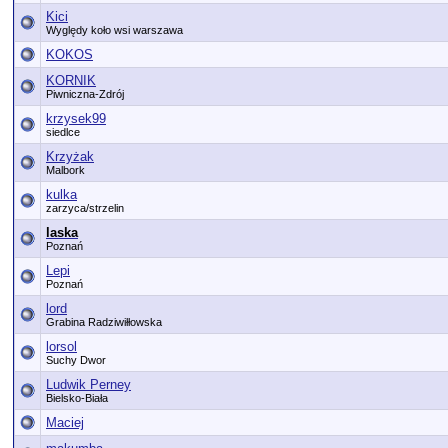
Kici
Wyględy koło wsi warszawa
KOKOS
KORNIK
Piwniczna-Zdrój
krzysek99
siedlce
Krzyżak
Malbork
kulka
zarzyca/strzelin
laska
Poznań
Lepi
Poznań
lord
Grabina Radziwiłłowska
lorsol
Suchy Dwor
Ludwik Perney
Bielsko-Biała
Maciej