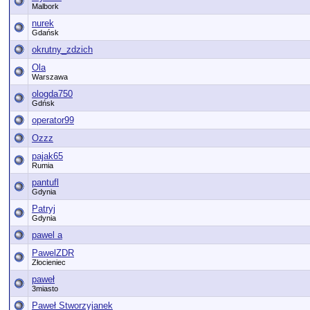
Malbork
nurek
Gdańsk
okrutny_zdzich
Ola
Warszawa
ologda750
Gdńsk
operator99
Ozzz
pajak65
Rumia
pantufl
Gdynia
Patryj
Gdynia
pawel a
PawelZDR
Złocieniec
paweł
3miasto
Paweł Stworzyjanek