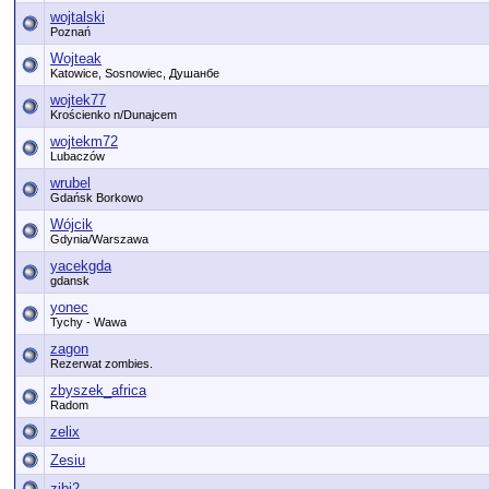
wojtalski
Poznań
Wojteak
Katowice, Sosnowiec, Душанбе
wojtek77
Krościenko n/Dunajcem
wojtekm72
Lubaczów
wrubel
Gdańsk Borkowo
Wójcik
Gdynia/Warszawa
yacekgda
gdansk
yonec
Tychy - Wawa
zagon
Rezerwat zombies.
zbyszek_africa
Radom
zelix
Zesiu
zibi2