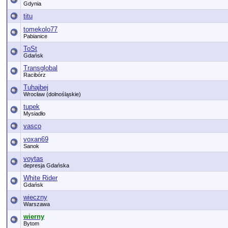
Gdynia
titu
tomekolo77
Pabianice
ToSt
Gdańsk
Transglobal
Racibórz
Tuhajbej
Wrocław (dolnośląskie)
tupek
Mysiadło
vasco
voxan69
Sanok
voytas
depresja Gdańska
White Rider
Gdańsk
wieczny
Warszawa
wierny
Bytom