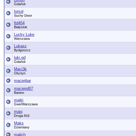
Gdańsk
lorsol
Suchy Dwor
ltd454
Białystok
Lucky Luke
Warszawa
Lukasz
Bydgoszcz
luki.gd
Gdańsk
Maci3k
Olsztyn
maciejbar
maciejrd07
Banino
majki
Gwe/Warszawa
majo
Droga 816
Maks
Dziemiany
malich