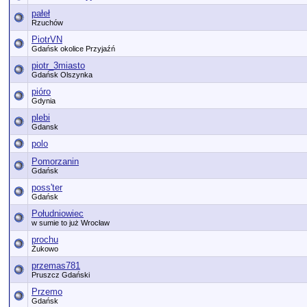
pałeł
Rzuchów
PiotrVN
Gdańsk okolice Przyjaźń
piotr_3miasto
Gdańsk Olszynka
pióro
Gdynia
plebi
Gdansk
polo
Pomorzanin
Gdańsk
poss'ter
Gdańsk
Południowiec
w sumie to już Wrocław
prochu
Żukowo
przemas781
Pruszcz Gdański
Przemo
Gdańsk