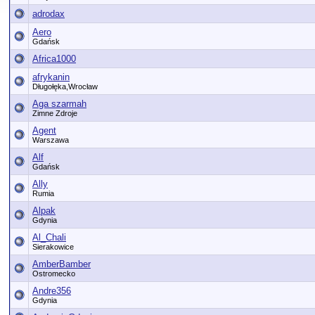
adrodax
Aero
Gdańsk
Africa1000
afrykanin
Długołęka,Wrocław
Aga szarmah
Zimne Zdroje
Agent
Warszawa
Alf
Gdańsk
Ally
Rumia
Alpak
Gdynia
Al_Chali
Sierakowice
AmberBamber
Ostromecko
Andre356
Gdynia