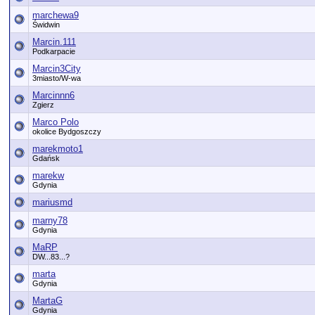
marchewa9
Świdwin
Marcin.111
Podkarpacie
Marcin3City
3miasto/W-wa
Marcinnn6
Zgierz
Marco Polo
okolice Bydgoszczy
marekmoto1
Gdańsk
marekw
Gdynia
mariusmd
marny78
Gdynia
MaRP
DW...83...?
marta
Gdynia
MartaG
Gdynia