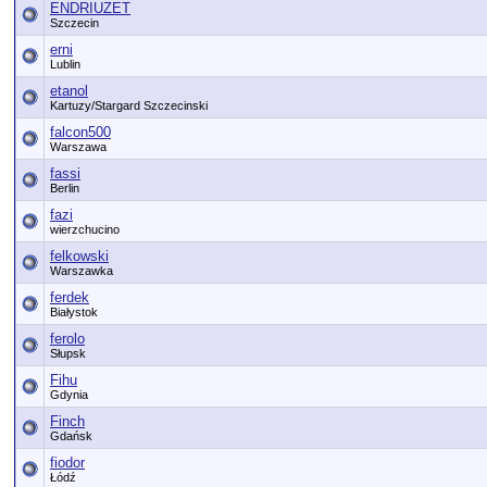
ENDRIUZET
Szczecin
erni
Lublin
etanol
Kartuzy/Stargard Szczecinski
falcon500
Warszawa
fassi
Berlin
fazi
wierzchucino
felkowski
Warszawka
ferdek
Białystok
ferolo
Słupsk
Fihu
Gdynia
Finch
Gdańsk
fiodor
Łódź