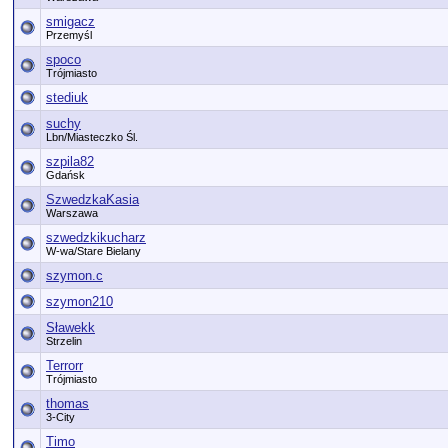
smigacz
Przemyśl
spoco
Trójmiasto
stediuk
suchy
Lbn/Miasteczko Śl.
szpila82
Gdańsk
SzwedzkaKasia
Warszawa
szwedzkikucharz
W-wa/Stare Bielany
szymon.c
szymon210
Sławekk
Strzelin
Terrorr
Trójmiasto
thomas
3-City
Timo