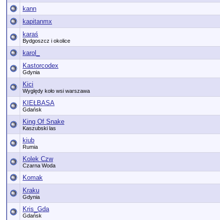
kann
kapitanmx
karaś
Bydgoszcz i okolice
karol_
Kastorcodex
Gdynia
Kici
Wyględy koło wsi warszawa
KIEŁBASA
Gdańsk
King Of Snake
Kaszubski las
kiub
Rumia
Kolek Czw
Czarna Woda
Komak
Kraku
Gdynia
Kris_Gda
Gdańsk