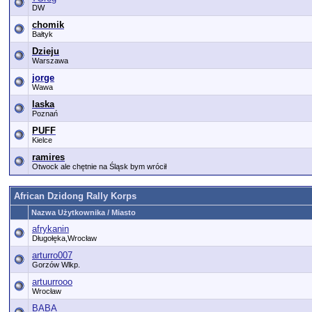
DW
chomik
Bałtyk
Dzieju
Warszawa
jorge
Wawa
laska
Poznań
PUFF
Kielce
ramires
Otwock ale chętnie na Śląsk bym wrócił
African Dzidong Rally Korps
Nazwa Użytkownika / Miasto
afrykanin
Długołęka,Wrocław
arturro007
Gorzów Wlkp.
artuurrooo
Wrocław
BABA