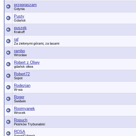
przepraszam
Gdynia
Pusty
Gdańsk
puszek
Krakuff
raf
Za zielonymi górami, za lasami
rambo
Wrocław
Robert z Oliwy
gdańsk oliwa
Robert72
Sopot
Rodezjan
W-wa
Roger
Świdwin
Roomyanek
Wrocek
Ropuch
Piotrków Trybunalski
ROSA
Sopot/Gdansk