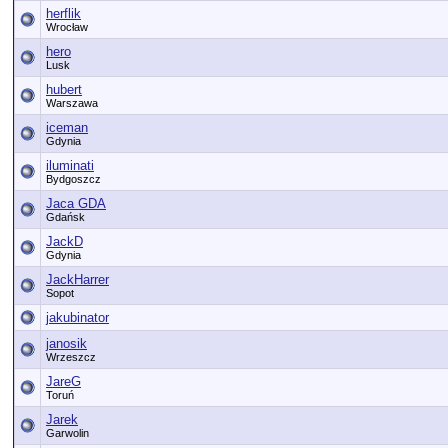
herflik
Wrocław
hero
Lusk
hubert
Warszawa
iceman
Gdynia
iluminati
Bydgoszcz
Jaca GDA
Gdańsk
JackD
Gdynia
JackHarrer
Sopot
jakubinator
janosik
Wrzeszcz
JareG
Toruń
Jarek
Garwolin