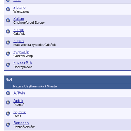
zibiano
Warszawa
Zoltan
Chojnice/drogi Europy
zombi
Gdańsk
zupka
mała wioska rybacka Gdańsk
zygawujo
Gorzów Wlkp
ŁukaszBIA
Dobrzyniewo
4x4
Nazwa Użytkownika / Miasto
A.Twin
Antek
Poznań
bajrasz
DWR
Bartasso
Poznań/Złotów