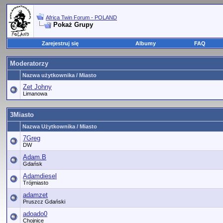
Africa Twin Forum - POLAND
Pokaż Grupy
Zarejestruj się
Albumy
FAQ
Moderatorzy
Nazwa użytkownika / Miasto
Zet Johny
Limanowa
3Miasto
Nazwa Użytkownika / Miasto
7Greg
DW
Adam.B
Gdańsk
Adamdiesel
Trójmiasto
adamzet
Pruszcz Gdański
adoado0
Chojnice