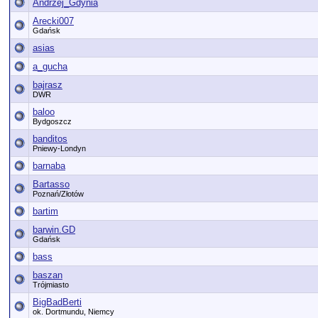
Andrzej_Gdynia
Arecki007
Gdańsk
asias
a_gucha
bajrasz
DWR
baloo
Bydgoszcz
banditos
Pniewy-Londyn
barnaba
Bartasso
Poznań/Złotów
bartim
barwin.GD
Gdańsk
bass
baszan
Trójmiasto
BigBadBerti
ok. Dortmundu, Niemcy