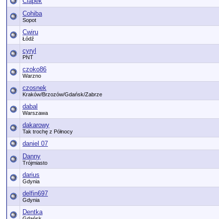
Ciapek
Cohiba
Sopot
Cwiru
Łódź
cyryl
PNT
czoko86
Warzno
czosnek
Kraków/Brzozów/Gdańsk/Zabrze
dabal
Warszawa
dakarowy
Tak trochę z Północy
daniel 07
Danny
Trójmiasto
darius
Gdynia
delfin697
Gdynia
Dentka
Gdańsk