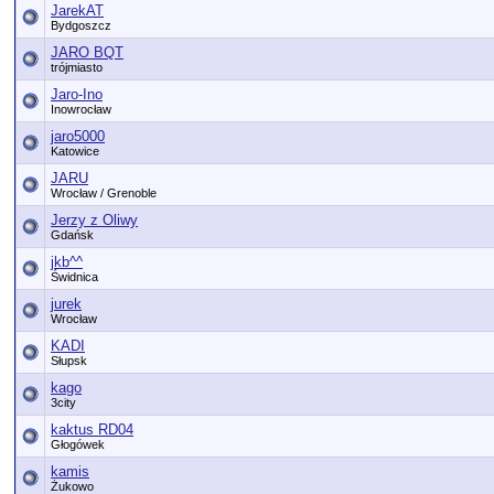
JarekAT
Bydgoszcz
JARO BQT
trójmiasto
Jaro-Ino
Inowrocław
jaro5000
Katowice
JARU
Wrocław / Grenoble
Jerzy z Oliwy
Gdańsk
jkb^^
Świdnica
jurek
Wrocław
KADI
Słupsk
kago
3city
kaktus RD04
Głogówek
kamis
Żukowo