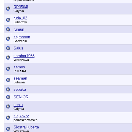
RP3504!
Gdynia
ruda102
Lubartów
rumun
sajmooon
Szczecin
Salus
sambor1965
Warszawa
samos
POLSKA
seaman
Lubawa
sebaka
SENIOR
seniu
Gdynia
siejkoxrv
podlaska wioska
SiostraHuberta
Warszawa