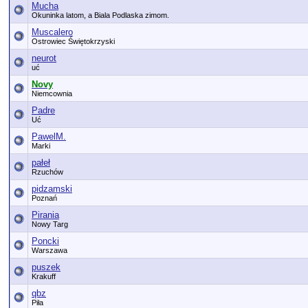
Mucha
Okuninka latom, a Biala Podlaska zimom.
Muscalero
Ostrowiec Świętokrzyski
neurot
uć
Novy
Niemcownia
Padre
Uć
PawelM.
Marki
pałeł
Rzuchów
pidzamski
Poznań
Pirania
Nowy Targ
Poncki
Warszawa
puszek
Krakuff
qbz
Piła