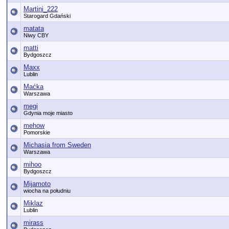
Martini_222
Starogard Gdański
matata
Niwy CBY
matti
Bydgoszcz
Maxx
Lublin
Maćka
Warszawa
megi
Gdynia moje miasto
mehow
Pomorskie
Michasia from Sweden
Warszawa
mihoo
Bydgoszcz
Mijamoto
wiocha na południu
Miklaz
Lublin
mirass