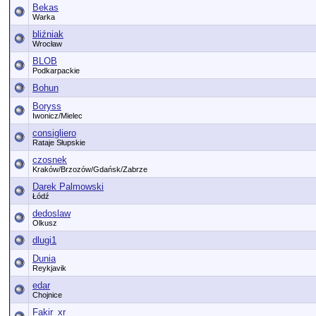
Bekas
Warka
bliźniak
Wrocław
BLOB
Podkarpackie
Bohun
Boryss
Iwonicz/Mielec
consigliero
Rataje Słupskie
czosnek
Kraków/Brzozów/Gdańsk/Zabrze
Darek Palmowski
Łódź
dedoslaw
Olkusz
dlugi1
Dunia
Reykjavik
edar
Chojnice
Fakir_xr