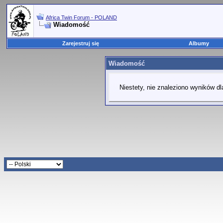
Africa Twin Forum - POLAND
Wiadomość
Zarejestruj się
Albumy
Wiadomość
Niestety, nie znaleziono wyników dl