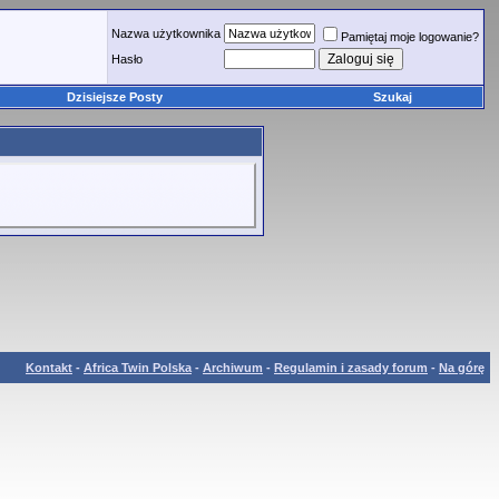
Nazwa użytkownika
Pamiętaj moje logowanie?
Hasło
Dzisiejsze Posty
Szukaj
Kontakt
-
Africa Twin Polska
-
Archiwum
-
Regulamin i zasady forum
-
Na górę