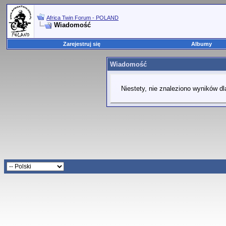
Africa Twin Forum - POLAND
Wiadomość
Zarejestruj się
Albumy
Wiadomość
Niestety, nie znaleziono wyników dl