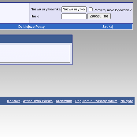
Nazwa użytkownika
Pamiętaj moje logowanie?
Hasło
Dzisiejsze Posty
Szukaj
Kontakt
-
Africa Twin Polska
-
Archiwum
-
Regulamin i zasady forum
-
Na górę