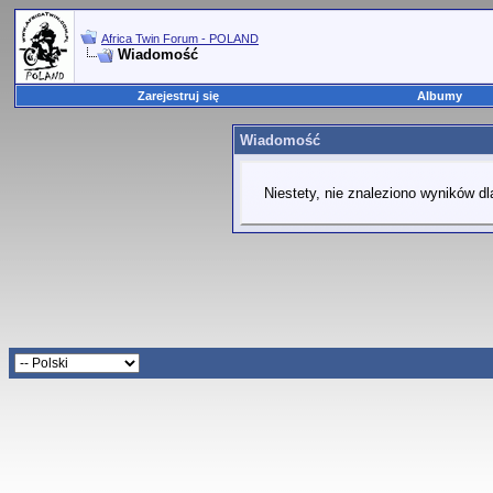
Africa Twin Forum - POLAND
Wiadomość
Zarejestruj się
Albumy
Wiadomość
Niestety, nie znaleziono wyników dl