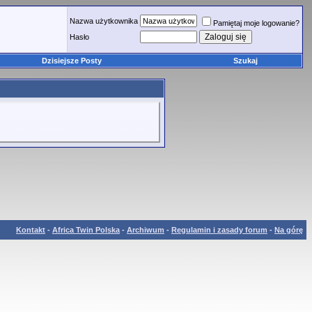
Nazwa użytkownika
Pamiętaj moje logowanie?
Hasło
Dzisiejsze Posty
Szukaj
Kontakt
-
Africa Twin Polska
-
Archiwum
-
Regulamin i zasady forum
-
Na górę