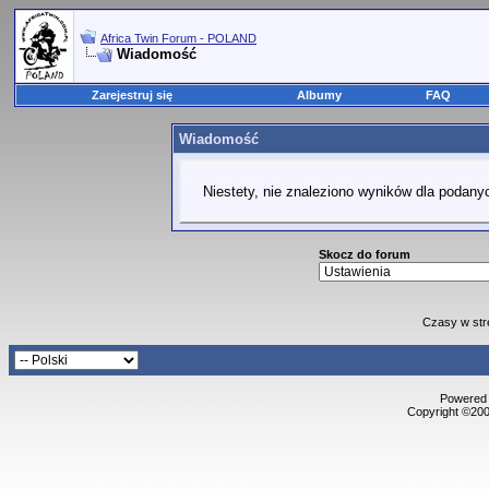
Africa Twin Forum - POLAND
Wiadomość
Zarejestruj się
Albumy
FAQ
Wiadomość
Niestety, nie znaleziono wyników dla podanyc
Skocz do forum
Czasy w str
Powered b
Copyright ©2000