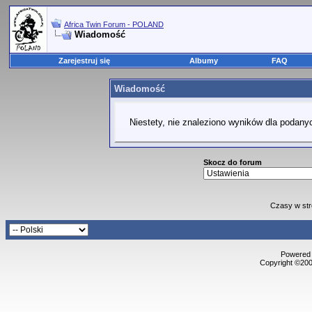
Africa Twin Forum - POLAND
Wiadomość
Zarejestruj się
Albumy
FAQ
Wiadomość
Niestety, nie znaleziono wyników dla podanyc
Skocz do forum
Czasy w str
Powered b
Copyright ©2000