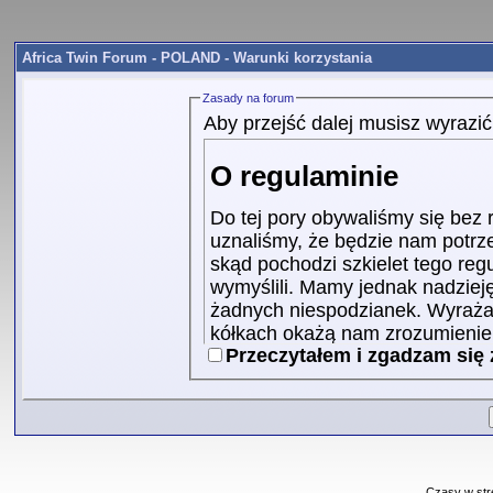
Africa Twin Forum - POLAND - Warunki korzystania
Zasady na forum
Aby przejść dalej musisz wyrazi
O regulaminie
Do tej pory obywaliśmy się bez
uznaliśmy, że będzie nam potrz
skąd pochodzi szkielet tego re
wymyślili. Mamy jednak nadzieję,
żadnych niespodzianek. Wyrażam
kółkach okażą nam zrozumienie, 
Przeczytałem i zgadzam się
zalogujemy.
1. Cel regulaminu
Celem niniejszego regulam
korzystania z forum, ani t
komukolwiek. Regulamin je
Czasy w str