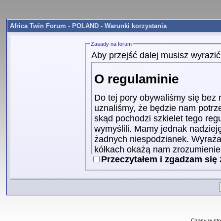
Africa Twin Forum - POLAND - Warunki korzystania
Zasady na forum
Aby przejść dalej musisz wyrazi
O regulaminie
Do tej pory obywaliśmy się bez
uznaliśmy, że będzie nam potrz
skąd pochodzi szkielet tego re
wymyślili. Mamy jednak nadzieję,
żadnych niespodzianek. Wyrażam
kółkach okażą nam zrozumienie, 
Przeczytałem i zgadzam się
zalogujemy.
1. Cel regulaminu
Celem niniejszego regulam
korzystania z forum, ani t
komukolwiek. Regulamin je
Czasy w str