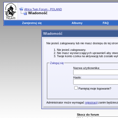
Africa Twin Forum - POLAND
Wiadomość
Zarejestruj się
Albumy
FAQ
Wiadomość
Nie jesteś zalogowany lub nie masz dostepu do tej str
Nie jesteś zalogowany.
Nie masz wystarczających uprawnień aby otwo
Twoje konto czeka na aktywację lub zostało wy
Zaloguj się
Nazwa użytkownika:
Hasło:
Pamiętaj moje logowanie?
Administrator może wymagać
rejestracji
zanim będziesz
Skocz do forum