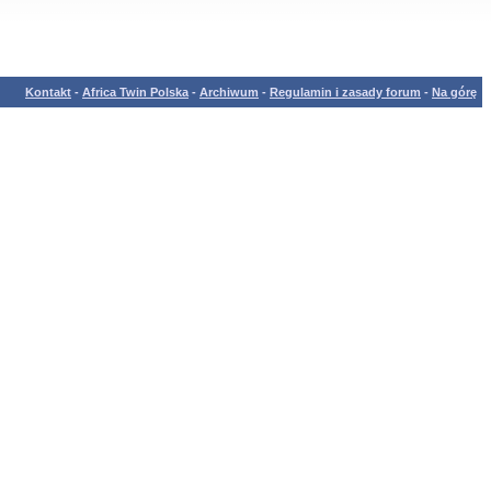
Kontakt
-
Africa Twin Polska
-
Archiwum
-
Regulamin i zasady forum
-
Na górę