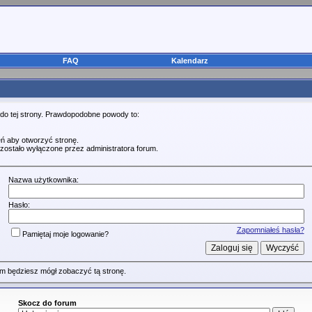
FAQ
Kalendarz
 do tej strony. Prawdopodobne powody to:
ń aby otworzyć stronę.
zostało wyłączone przez administratora forum.
Nazwa użytkownika:
Hasło:
Zapomniałeś hasła?
Pamiętaj moje logowanie?
m będziesz mógł zobaczyć tą stronę.
Skocz do forum