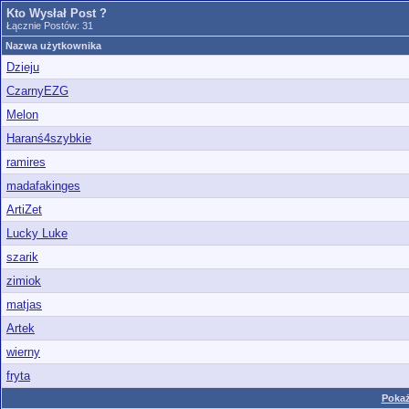
Kto Wysłał Post ?
Łącznie Postów: 31
Nazwa użytkownika
Dzieju
CzarnyEZG
Melon
Haranś4szybkie
ramires
madafakinges
ArtiZet
Lucky Luke
szarik
zimiok
matjas
Artek
wierny
fryta
Pokaż