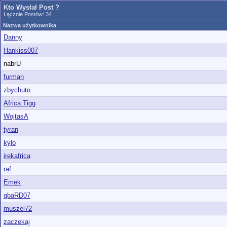
Kto Wysłał Post ?
Łącznie Postów: 34
Nazwa użytkownika
Danny
Hankiss007
nabrU
furman
zbychuto
Africa Tigg
WojtasA
tyran
kylo
irekafrica
raf
Emek
qbaRD07
muszel72
zaczekaj