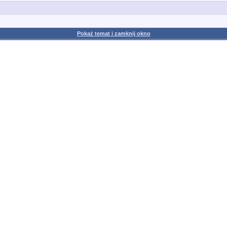
Pokaż temat i zamknij okno