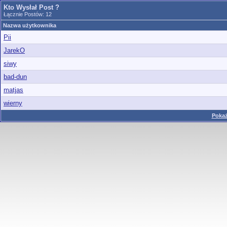
Kto Wysłał Post ?
Łącznie Postów: 12
Nazwa użytkownika
Pii
JarekO
siwy
bad-dun
matjas
wierny
Pokaż