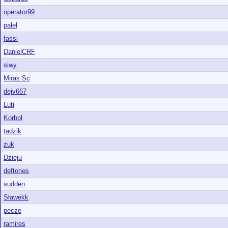
operator99
pałeł
fassi
DanielCRF
siwy
Miras Sc
dejv667
Luti
Korbol
tadzik
żuk
Dzieju
deftones
sudden
Sławekk
pecze
ramires