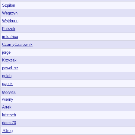
Szpilon
Wegrzyn
Wojtkuuu
Futrzak
irekafrica
CzarnyCzarownik
jorge
Krzyżak
pawel_sz
golab
gapek
googels
wierny
Artek
kristoch
darek70
7Greg