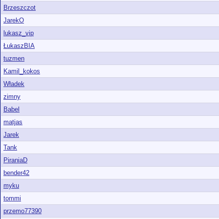
Brzeszczot
JarekO
lukasz_vip
ŁukaszBIA
tuzmen
Kamil_kokos
Władek
zimny
Babel
matjas
Jarek
Tank
PiraniaD
bender42
myku
tommi
przemo77390