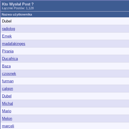
Kto Wysłał Post ?
Łącznie Postów: 1,128
Nazwa użytkownika
Dubel
radiolog
Emek
madafakinges
Pirania
Ducafrica
Baza
czosnek
furman
calgon
Dubel
Michal
Mario
Melon
marceli