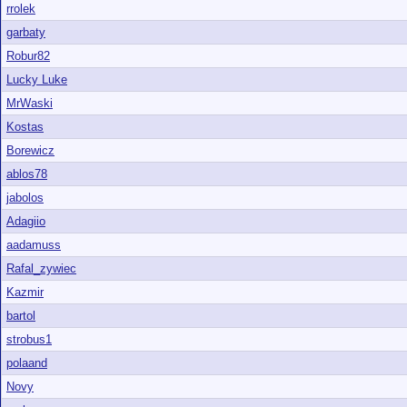
rrolek
garbaty
Robur82
Lucky Luke
MrWaski
Kostas
Borewicz
ablos78
jabolos
Adagiio
aadamuss
Rafal_zywiec
Kazmir
bartol
strobus1
polaand
Novy