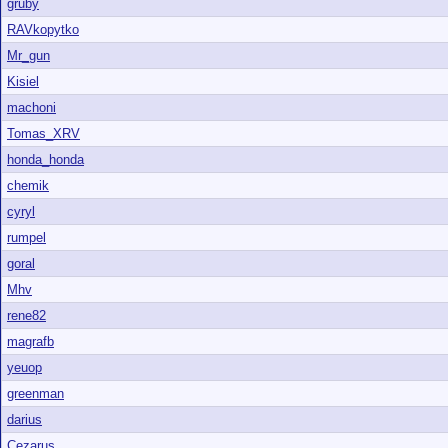
gruby
RAVkopytko
Mr_gun
Kisiel
machoni
Tomas_XRV
honda_honda
chemik
cyryl
rumpel
goral
Mhv
rene82
magrafb
yeuop
greenman
darius
Cezarus