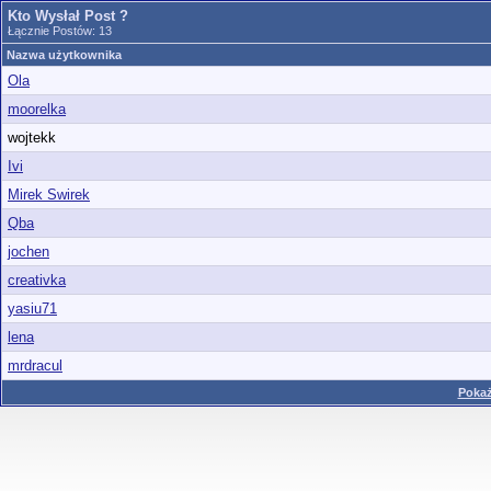
Kto Wysłał Post ?
Łącznie Postów: 13
Nazwa użytkownika
Ola
moorelka
wojtekk
Ivi
Mirek Swirek
Qba
jochen
creativka
yasiu71
lena
mrdracul
Pokaż