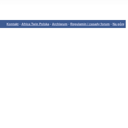
Kontakt
-
Africa Twin Polska
-
Archiwum
-
Regulamin i zasady forum
-
Na górę