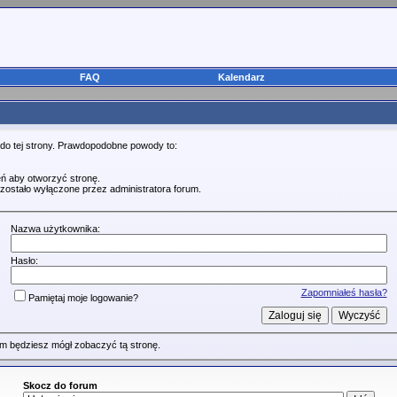
FAQ
Kalendarz
 do tej strony. Prawdopodobne powody to:
ń aby otworzyć stronę.
zostało wyłączone przez administratora forum.
Nazwa użytkownika:
Hasło:
Zapomniałeś hasła?
Pamiętaj moje logowanie?
m będziesz mógł zobaczyć tą stronę.
Skocz do forum