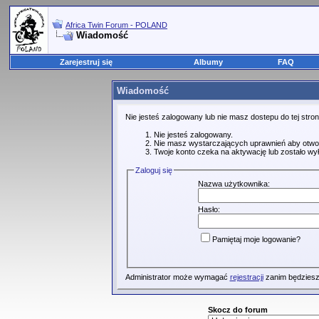
Africa Twin Forum - POLAND
Wiadomość
Zarejestruj się
Albumy
FAQ
Wiadomość
Nie jesteś zalogowany lub nie masz dostepu do tej str
Nie jesteś zalogowany.
Nie masz wystarczających uprawnień aby otwo
Twoje konto czeka na aktywację lub zostało wy
Zaloguj się
Nazwa użytkownika:
Hasło:
Pamiętaj moje logowanie?
Administrator może wymagać
rejestracji
zanim będziesz
Skocz do forum